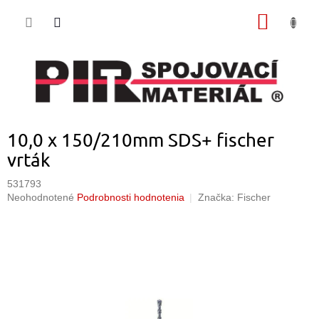
Prejsť
NÁKU
na
obsah
KOŠÍK
10,0 x 150/210mm SDS+ fischer
vrták
531793
Priemerné
Neohodnotené
Podrobnosti hodnotenia
Značka:
Fischer
hodnotenie
produktu
je
0,0
z
5
hviezdičiek.