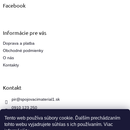
ä
Facebook
t
i
e
Informácie pre vás
Doprava a platba
Obchodné podmienky
O nás
Kontakty
Kontakt
pir
@
spojovacimaterial1.sk
0910 123 250
Tento web používa súbory cookie. Ďalším prechádzaním
tohto webu vyjadrujete súhlas s ich používaním. Viac