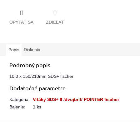
OPÝTAŤ SA
ZDIEĽAŤ
Popis
Diskusia
Podrobný popis
10,0 x 150/210mm SDS+ fischer
Dodatočné parametre
Kategória
:
Vrtáky SDS+ II /dvojbrit/ POINTER fischer
Balenie
:
1 ks
Z
á
p