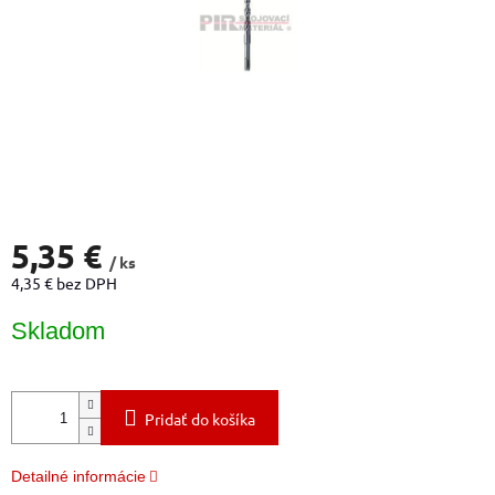
5,35 €
/ ks
4,35 € bez DPH
Jednotková
Skladom
cena:
Pridať do košíka
Detailné informácie