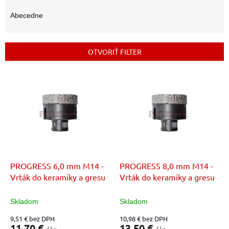
d
e
Abecedne
n
i
e
OTVORIŤ FILTER
p
r
V
o
ý
d
p
u
i
k
s
t
p
o
r
v
o
d
PROGRESS 6,0 mm M14 -
PROGRESS 8,0 mm M14 -
u
Vrták do keramiky a gresu
Vrták do keramiky a gresu
k
t
Skladom
Skladom
o
9,51 € bez DPH
10,98 € bez DPH
v
11,70 €
13,50 €
/ ks
/ ks