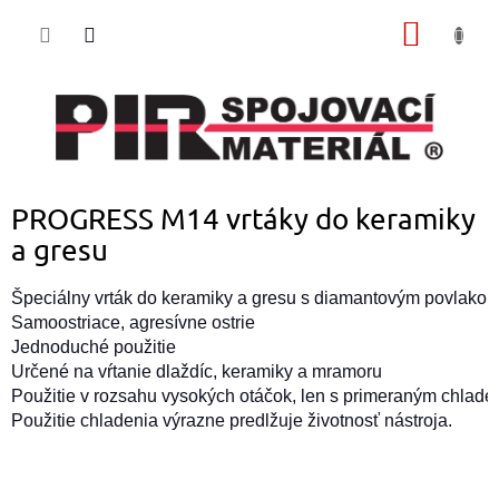
Prejsť
NÁKU
na
obsah
KOŠÍK
PROGRESS M14 vrtáky do keramiky
a gresu
Špeciálny vrták do keramiky a gresu s diamantovým povlakom 
Samoostriace, agresívne ostrie

Jednoduché použitie

Určené na vŕtanie dlaždíc, keramiky a mramoru

Použitie v rozsahu vysokých otáčok, len s primeraným chlade
Použitie chladenia výrazne
predlžuje životnosť nástroja.