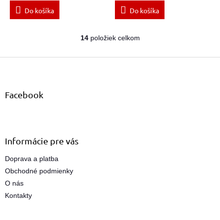
Do košíka
Do košíka
14
položiek celkom
O
v
Z
l
á
á
d
p
a
ä
Facebook
c
t
i
i
e
e
p
r
Informácie pre vás
v
k
Doprava a platba
y
Obchodné podmienky
v
ý
O nás
p
Kontakty
i
s
u