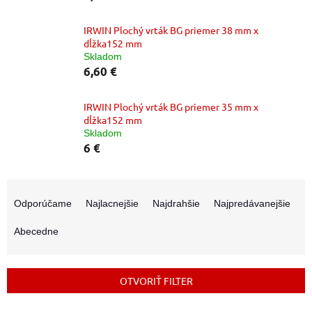
IRWIN Plochý vrták BG priemer 38 mm x
dĺžka152 mm
Skladom
6,60 €
IRWIN Plochý vrták BG priemer 35 mm x
dĺžka152 mm
Skladom
6 €
R
a
Odporúčame
Najlacnejšie
Najdrahšie
Najpredávanejšie
d
e
Abecedne
n
i
e
OTVORIŤ FILTER
p
r