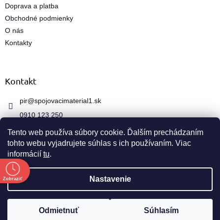
k
Doprava a platba
y
Obchodné podmienky
v
ý
O nás
p
Kontakty
i
s
u
Kontakt
pir
@
spojovacimaterial1.sk
0910 123 250
Tento web používa súbory cookie. Ďalším prechádzaním
tohto webu vyjadrujete súhlas s ich používaním. Viac
informácií
tu
.
e
Vytvoril Shoptet
Nastavenie
Zobraziť
Copyright 2026
spojovacimaterial1.sk
. Všetky práva
Odmietnuť
Súhlasím
vyhradené.