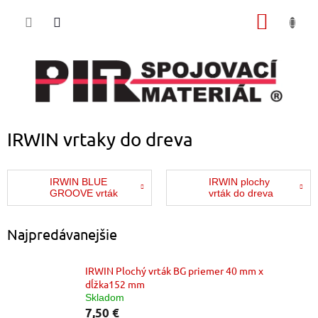
Prejsť
NÁKU
na
obsah
KOŠÍK
IRWIN vrtaky do dreva
IRWIN BLUE
IRWIN plochy
GROOVE vrták
vrták do dreva
Najpredávanejšie
IRWIN Plochý vrták BG priemer 40 mm x
dĺžka152 mm
Skladom
7,50 €