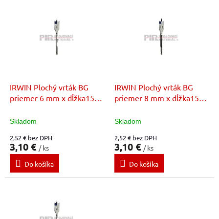
V
o
ý
d
p
u
i
k
s
t
p
o
r
v
o
d
IRWIN Plochý vrták BG
IRWIN Plochý vrták BG
u
priemer 6 mm x dĺžka152
priemer 8 mm x dĺžka152
k
mm
mm
t
Skladom
Skladom
o
2,52 € bez DPH
2,52 € bez DPH
v
3,10 €
3,10 €
/ ks
/ ks
Do košíka
Do košíka