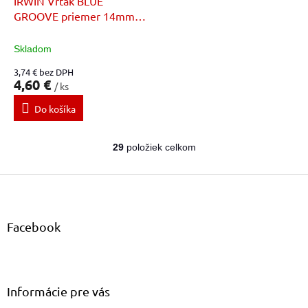
IRWIN Vrták BLUE
GROOVE priemer 14mm x
dĺžka 159mm
Skladom
3,74 € bez DPH
4,60 €
/ ks
Do košíka
29
položiek celkom
O
v
Z
l
á
á
d
p
a
ä
Facebook
c
t
i
i
e
e
p
r
Informácie pre vás
v