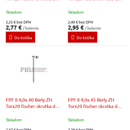
k
dreva
dreva
t
Skladom
Skladom
o
2,25 € bez DPH
2,40 € bez DPH
v
2,77 €
2,95 €
/ balenie
/ balenie
Do košíka
Do košíka
FPF II 4,0x 40 Biely ZN
FPF II 4,0x 45 Biely ZN
Torx20 fischer skrutka do
Torx20 fischer skrutka do
dreva
dreva
Skladom
Skladom
2,67 € bez DPH
3,28 € bez DPH