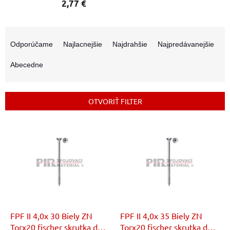
2,77 €
R
a
Odporúčame
Najlacnejšie
Najdrahšie
Najpredávanejšie
d
e
Abecedne
n
i
e
OTVORIŤ FILTER
p
r
V
o
ý
d
p
u
i
k
s
t
p
o
r
v
o
d
FPF II 4,0x 30 Biely ZN
FPF II 4,0x 35 Biely ZN
u
Torx20 fischer skrutka do
Torx20 fischer skrutka do