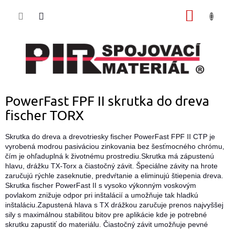
Prejsť
NÁKU
na
obsah
KOŠÍK
PowerFast FPF II skrutka do dreva
fischer TORX
Skrutka do dreva a drevotriesky fischer PowerFast FPF II CTP je
vyrobená modrou pasiváciou zinkovania bez šesťmocného chrómu,
čím je ohľaduplná k životnému prostrediu.Skrutka má zápustenú
hlavu, drážku TX-Torx a čiastočný závit. Špeciálne závity na hrote
zaručujú rýchle zaseknutie, predvŕtanie a eliminujú štiepenia dreva.
Skrutka fischer PowerFast II s vysoko výkonným voskovým
povlakom znižuje odpor pri inštalácií a umožňuje tak hladkú
inštaláciu.Zapustená hlava s TX drážkou zaručuje prenos najvyššej
sily s maximálnou stabilitou bitov pre aplikácie kde je potrebné
skrutku zapustiť do materiálu. Čiastočný závit umožňuje pevné