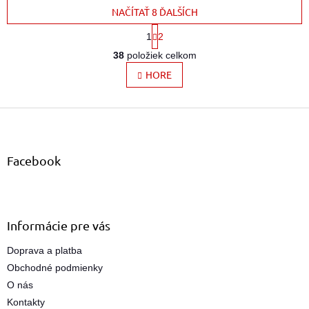
NAČÍTAŤ 8 ĎALŠÍCH
S
1
2
t
O
r
38
položiek celkom
v
á
l
HORE
n
k
á
o
d
v
Z
a
a
c
á
n
i
p
i
e
ä
e
Facebook
p
t
r
i
v
e
k
y
Informácie pre vás
v
ý
Doprava a platba
p
Obchodné podmienky
i
s
O nás
u
Kontakty