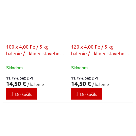
100 x 4,00 Fe / 5 kg
120 x 4,00 Fe / 5 kg
balenie / - klinec stavebný
balenie / - klinec stavebný
bez povrchovej úpravy (FE)
bez povrchovej úpravy (FE)
Skladom
Skladom
11,79 € bez DPH
11,79 € bez DPH
14,50 €
14,50 €
/ balenie
/ balenie
Do košíka
Do košíka