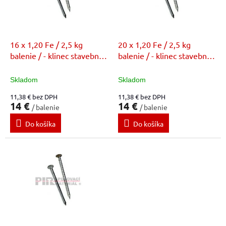
t
p
o
r
v
o
d
16 x 1,20 Fe / 2,5 kg
20 x 1,20 Fe / 2,5 kg
u
balenie / - klinec stavebný
balenie / - klinec stavebný
k
bez povrchovej úpravy (FE)
bez povrchovej úpravy (FE)
t
Skladom
Skladom
o
11,38 € bez DPH
11,38 € bez DPH
v
14 €
14 €
/ balenie
/ balenie
Do košíka
Do košíka