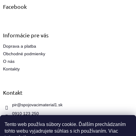
a
ä
Facebook
c
t
i
i
e
e
p
r
Informácie pre vás
v
k
Doprava a platba
y
Obchodné podmienky
v
ý
O nás
p
Kontakty
i
s
u
Kontakt
pir
@
spojovacimaterial1.sk
0910 123 250
Tento web používa súbory cookie. Ďalším prechádzaním
tohto webu vyjadrujete súhlas s ich používaním. Viac