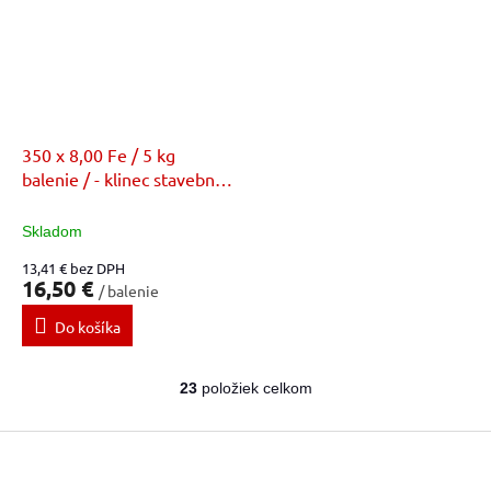
350 x 8,00 Fe / 5 kg
balenie / - klinec stavebný
bez povrchovej úpravy (FE)
Skladom
13,41 € bez DPH
16,50 €
/ balenie
Do košíka
23
položiek celkom
O
v
Z
l
á
á
d
p