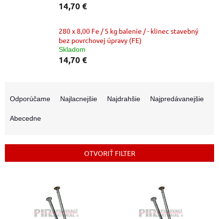
14,70 €
280 x 8,00 Fe / 5 kg balenie / - klinec stavebný
bez povrchovej úpravy (FE)
Skladom
14,70 €
R
a
Odporúčame
Najlacnejšie
Najdrahšie
Najpredávanejšie
d
e
Abecedne
n
i
e
OTVORIŤ FILTER
p
r
V
o
ý
d
p
u
i
k
s