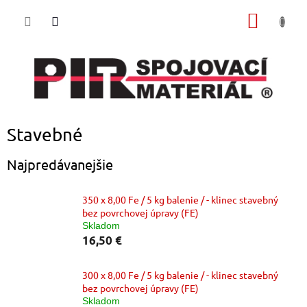
Prejsť
NÁKU
na
obsah
KOŠÍK
Stavebné
Najpredávanejšie
350 x 8,00 Fe / 5 kg balenie / - klinec stavebný
bez povrchovej úpravy (FE)
Skladom
16,50 €
300 x 8,00 Fe / 5 kg balenie / - klinec stavebný
bez povrchovej úpravy (FE)
Skladom