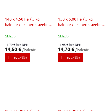
140 x 4,50 Fe / 5 kg
150 x 5,00 Fe / 5 kg
balenie / - klinec stavebný
balenie / - klinec stavebný
bez povrchovej úpravy (FE)
bez povrchovej úpravy (FE)
Skladom
Skladom
11,79 € bez DPH
11,95 € bez DPH
14,50 €
14,70 €
/ balenie
/ balenie
Do košíka
Do košíka
160 x 6,30 Fe / 5 kg
180 x 6,30 Fe / 5 kg