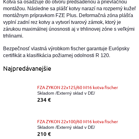
Kotva sa osadzuje do otvoru predsadenou a prievlačnou
montážou. Následne sa plášť kotvy narazí na rozperný kužeľ
montážnym prípravkom FZE Plus. Deformačná zóna plášťa
vyplní zadní rez kotvy a vytvorí tvarový zámok, ktorý je
zárukou maximálnej únosnosti aj v trhlinovej zóne s veľkými
trhlinami.
Bezpečnosť vlastná výrobkom fischer garantuje Európsky
certifikát a klasifikácia požiarnej odolnosti R 120.
Najpredávanejšie
FZA ZYKON 22x125/60 M16 kotva fischer
Skladom /Externý sklad v DE/
234 €
FZA ZYKON 22x100/60 M16 kotva fischer
Skladom /Externý sklad v DE/
210 €