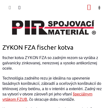
Prejsť
NÁKU
na
obsah
KOŠÍK
ZYKON FZA fischer kotva
fischer kotva ZYKON FZA so zadným rezom sa vyrába z
galvanicky zinkovanej, nerezovej a vysoko antikoróznej
ocele.
Technológia zadného rezu je ideálna na upevnenie
fasádnych konštrukcií, zábradlí a oceľových konštrukcií do
trhlinovej zóny betónu, a to v interiéri a exteriéri. Zadný rez
sa vytvorí v otvore zároveň pri jeho vŕtaní
špeciálnym
vrtákom FZUB
, čo skracuje dobu montáže.