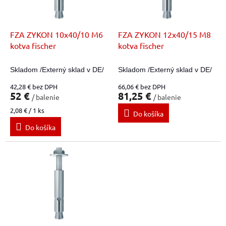
p
o
r
v
o
d
FZA ZYKON 10x40/10 M6
FZA ZYKON 12x40/15 M8
u
kotva fischer
kotva fischer
k
t
Skladom /Externý sklad v DE/
Skladom /Externý sklad v DE/
o
42,28 € bez DPH
66,06 € bez DPH
v
52 €
81,25 €
/ balenie
/ balenie
Jednotková
2,08 € / 1 ks
Do košíka
cena:
Do košíka