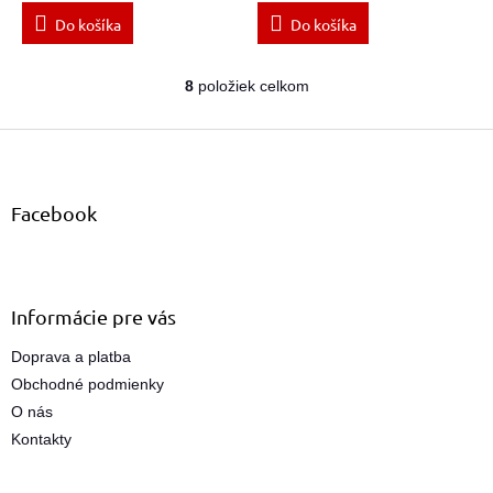
Do košíka
Do košíka
8
položiek celkom
O
v
Z
l
á
á
d
p
a
ä
Facebook
c
t
i
i
e
e
p
r
Informácie pre vás
v
k
Doprava a platba
y
Obchodné podmienky
v
ý
O nás
p
Kontakty
i
s
u