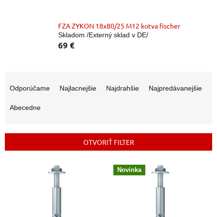
FZA ZYKON 18x80/25 M12 kotva fischer
Skladom /Externý sklad v DE/
69 €
R
a
Odporúčame
Najlacnejšie
Najdrahšie
Najpredávanejšie
d
e
Abecedne
n
i
e
OTVORIŤ FILTER
p
r
V
o
Novinka
ý
d
p
u
i
k
s
t