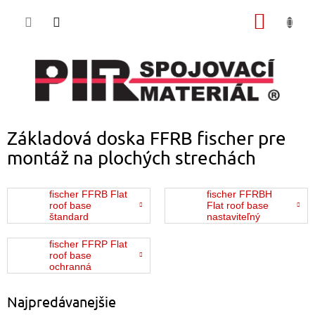
Prejsť
NÁKU
na
obsah
KOŠÍK
Základová doska FFRB fischer pre
montáž na plochých strechách
fischer FFRB Flat
fischer FFRBH
roof base
Flat roof base
štandard
nastaviteľný
fischer FFRP Flat
roof base
ochranná
podložka
Najpredávanejšie