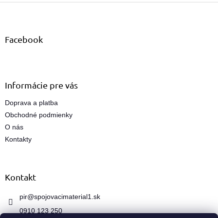
Z
l
á
á
d
p
a
ä
Facebook
c
t
i
i
e
e
p
r
Informácie pre vás
v
k
Doprava a platba
y
Obchodné podmienky
v
ý
O nás
p
Kontakty
i
s
u
Kontakt
pir
@
spojovacimaterial1.sk
0910 123 250