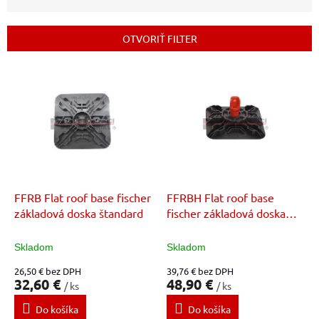
n
i
e
OTVORIŤ FILTER
p
r
V
o
ý
d
p
u
i
k
s
t
p
o
r
v
o
d
FFRB Flat roof base fischer
FFRBH Flat roof base
u
základová doska štandard
fischer základová doska
k
nastaviteľná
t
Skladom
Skladom
o
26,50 € bez DPH
39,76 € bez DPH
v
32,60 €
48,90 €
/ ks
/ ks
Do košíka
Do košíka