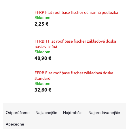
FFRP Flat roof base fischer ochranná podložka
Skladom
2,25 €
FFRBH Flat roof base fischer základová doska
nastaviteľná
Skladom
48,90 €
FFRB Flat roof base fischer základová doska
štandard
Skladom
32,60 €
R
a
Odporúčame
Najlacnejšie
Najdrahšie
Najpredávanejšie
d
e
Abecedne