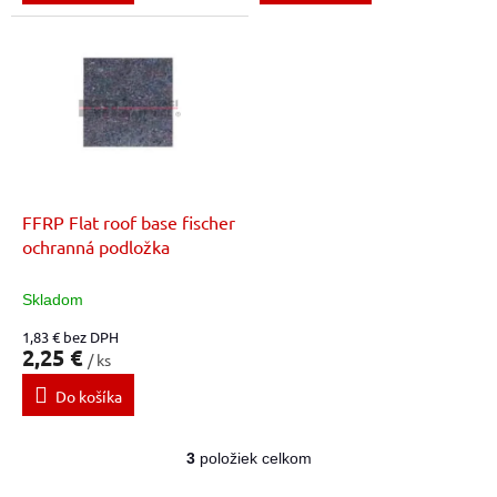
FFRP Flat roof base fischer
ochranná podložka
Skladom
1,83 € bez DPH
2,25 €
/ ks
Do košíka
3
položiek celkom
O
v