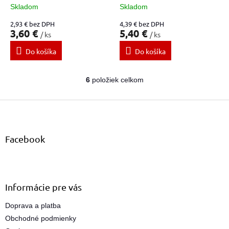
Skladom
Skladom
2,93 € bez DPH
4,39 € bez DPH
3,60 €
5,40 €
/ ks
/ ks
Do košíka
Do košíka
6
položiek celkom
O
v
Z
l
á
á
d
p
a
ä
Facebook
c
t
i
i
e
e
p
r
Informácie pre vás
v
k
Doprava a platba
y
Obchodné podmienky
v