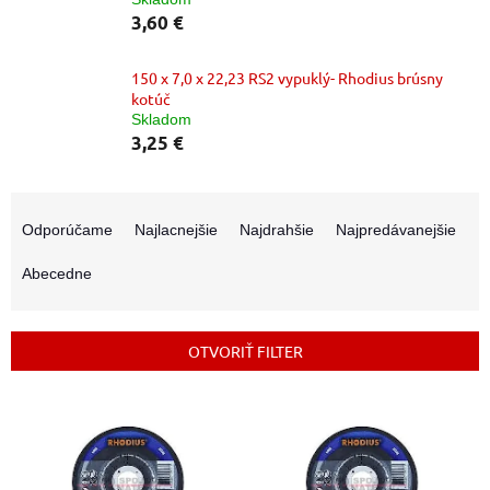
3,60 €
150 x 7,0 x 22,23 RS2 vypuklý- Rhodius brúsny
kotúč
Skladom
3,25 €
R
a
Odporúčame
Najlacnejšie
Najdrahšie
Najpredávanejšie
d
e
Abecedne
n
i
e
OTVORIŤ FILTER
p
r
V
o
ý
d
p
u
i