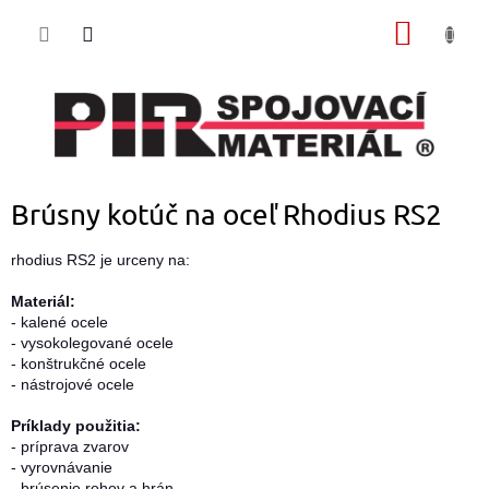
Prejsť
NÁKU
na
obsah
KOŠÍK
Brúsny kotúč na oceľ Rhodius RS2
rhodius RS2 je urceny na:
Materiál:
- kalené ocele
- vysokolegované ocele
- konštrukčné ocele
- nástrojové ocele
Príklady použitia:
- príprava zvarov
- vyrovnávanie
- brúsenie rohov a hrán