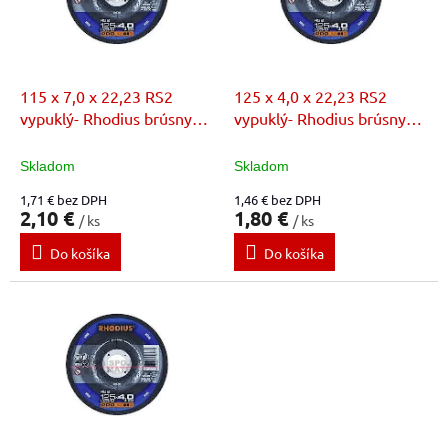
k
s
t
p
o
r
v
o
d
115 x 7,0 x 22,23 RS2
125 x 4,0 x 22,23 RS2
u
vypuklý- Rhodius brúsny
vypuklý- Rhodius brúsny
k
kotúč
kotúč
t
Skladom
Skladom
o
1,71 € bez DPH
1,46 € bez DPH
v
2,10 €
1,80 €
/ ks
/ ks
Do košíka
Do košíka