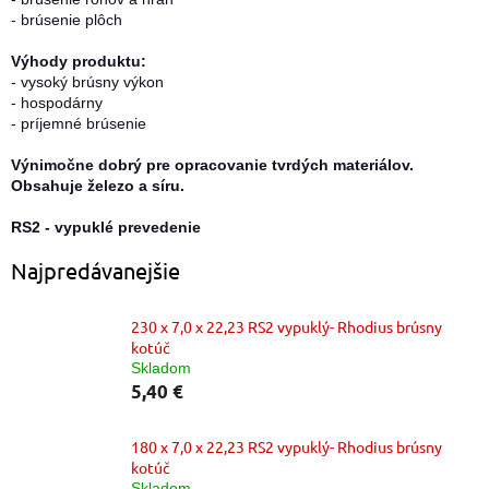
- brúsenie plôch
Výhody produktu:
- vysoký brúsny výkon
- hospodárny
- príjemné brúsenie
Výnimočne dobrý pre opracovanie tvrdých materiálov.
Obsahuje železo a síru.
RS2 - vypuklé prevedenie
Najpredávanejšie
230 x 7,0 x 22,23 RS2 vypuklý- Rhodius brúsny
kotúč
Skladom
5,40 €
180 x 7,0 x 22,23 RS2 vypuklý- Rhodius brúsny
kotúč
Skladom