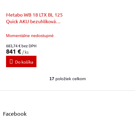
Metabo WB 18 LTX BL 125
Quick AKU bezuhlíková
brúska s brzdou
Momentálne nedostupné
683,74 € bez DPH
841 €
/ ks
Do košíka
17
položiek celkom
O
v
Z
l
á
á
d
p
a
ä
Facebook
c
t
i
i
e
e
p