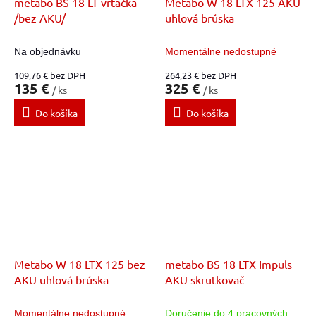
metabo BS 18 LT vrtačka
Metabo W 18 LTX 125 AKU
/bez AKU/
uhlová brúska
Na objednávku
Momentálne nedostupné
109,76 € bez DPH
264,23 € bez DPH
135 €
325 €
/ ks
/ ks
Do košíka
Do košíka
Metabo W 18 LTX 125 bez
metabo BS 18 LTX Impuls
AKU uhlová brúska
AKU skrutkovač
Momentálne nedostupné
Doručenie do 4 pracovných