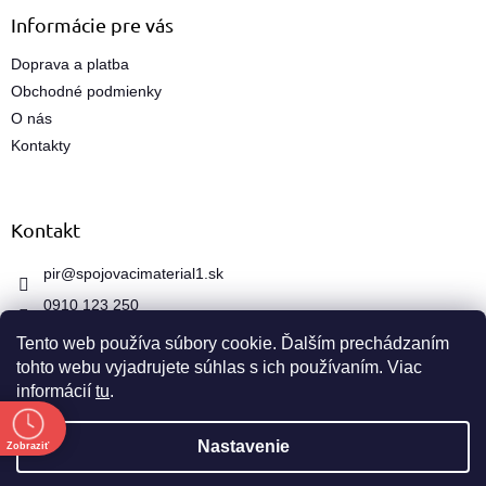
r
Informácie pre vás
v
k
Doprava a platba
y
Obchodné podmienky
v
ý
O nás
p
Kontakty
i
s
u
Kontakt
pir
@
spojovacimaterial1.sk
0910 123 250
Tento web používa súbory cookie. Ďalším prechádzaním
tohto webu vyjadrujete súhlas s ich používaním. Viac
informácií
tu
.
e
Vytvoril Shoptet
Nastavenie
Zobraziť