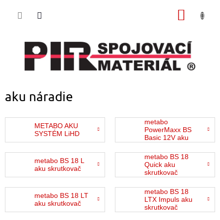
Prejsť
NÁKU
na
obsah
KOŠÍK
aku náradie
metabo
METABO AKU
PowerMaxx BS
SYSTÉM LiHD
Basic 12V aku
skrutkovač
metabo BS 18
metabo BS 18 L
Quick aku
aku skrutkovač
skrutkovač
metabo BS 18
metabo BS 18 LT
LTX Impuls aku
aku skrutkovač
skrutkovač