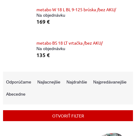
metabo W 18 L BL 9-125 brúska /bez AKU/
Na objednávku
169 €
metabo BS 18 LT vrtačka /bez AKU/
Na objednávku
135 €
R
a
Odporúčame
Najlacnejšie
Najdrahšie
Najpredávanejšie
d
e
Abecedne
n
i
e
OTVORIŤ FILTER
p
r
V
o