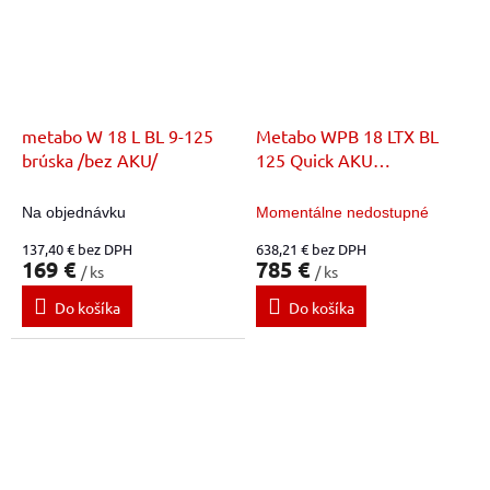
metabo W 18 L BL 9-125
Metabo WPB 18 LTX BL
brúska /bez AKU/
125 Quick AKU
bezuhlíková brúska s
brzdou a pádlovým
Na objednávku
Momentálne nedostupné
vypínačom
137,40 € bez DPH
638,21 € bez DPH
169 €
785 €
/ ks
/ ks
Do košíka
Do košíka