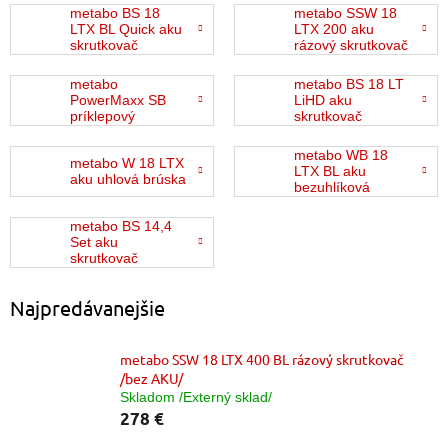
metabo BS 18
metabo SSW 18
LTX BL Quick aku
LTX 200 aku
skrutkovač
rázový skrutkovač
metabo
metabo BS 18 LT
PowerMaxx SB
LiHD aku
príklepový
skrutkovač
skrutkovač
metabo WB 18
metabo W 18 LTX
LTX BL aku
aku uhlová brúska
bezuhlíková
brúska LiHD
metabo BS 14,4
Set aku
skrutkovač
Najpredávanejšie
metabo SSW 18 LTX 400 BL rázový skrutkovač
/bez AKU/
Skladom /Externý sklad/
278 €