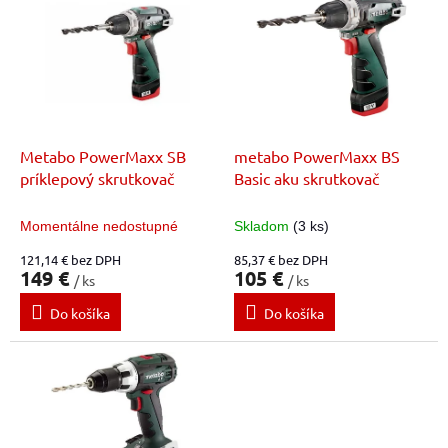
ý
d
p
u
i
k
s
t
p
o
r
v
o
d
Metabo PowerMaxx SB
metabo PowerMaxx BS
u
príklepový skrutkovač
Basic aku skrutkovač
k
t
Momentálne nedostupné
Skladom
(3 ks)
o
121,14 € bez DPH
85,37 € bez DPH
v
149 €
105 €
/ ks
/ ks
Do košíka
Do košíka