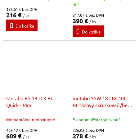
dní
175,61 € bez DPH
216 €
317,07 € bez DPH
/ ks
390 €
/ ks
Do košíka
Do košíka
Metabo BS 18 LTX BL
metabo SSW 18 LTX 400
Quick - Mm
BL rázový skrutkovač /bez
AKU/
Momentálne nedostupné
Skladom /Externý sklad/
495,12 € bez DPH
226,02 € bez DPH
609 €
278 €
/ ks
/ ks