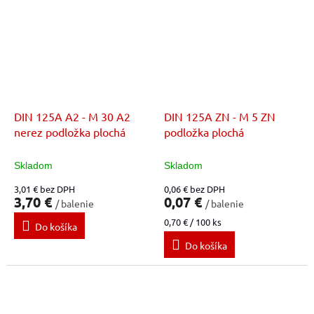
DIN 125A A2 - M 30 A2
DIN 125A ZN - M 5 ZN
nerez podložka plochá
podložka plochá
Skladom
Skladom
3,01 € bez DPH
0,06 € bez DPH
3,70 €
0,07 €
/ balenie
/ balenie
Jednotková
0,70 € / 100 ks
Do košíka
cena:
Do košíka