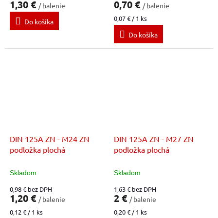
1,30 €
0,70 €
/ balenie
/ balenie
Jednotková
0,07 € / 1 ks
Do košíka
cena:
Do košíka
DIN 125A ZN - M24 ZN
DIN 125A ZN - M27 ZN
podložka plochá
podložka plochá
Skladom
Skladom
0,98 € bez DPH
1,63 € bez DPH
1,20 €
2 €
/ balenie
/ balenie
Jednotková
Jednotková
0,12 € / 1 ks
0,20 € / 1 ks