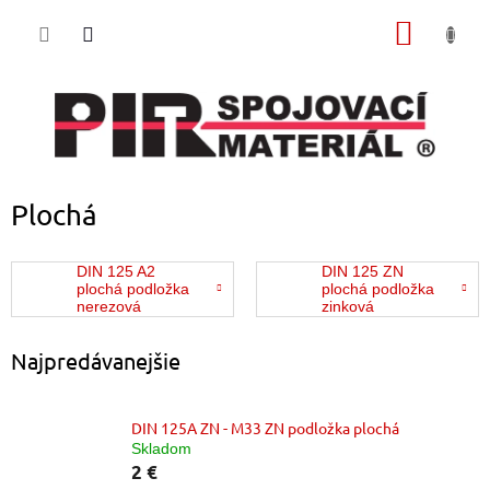
Prejsť
NÁKU
na
obsah
KOŠÍK
Plochá
DIN 125 A2
DIN 125 ZN
plochá podložka
plochá podložka
nerezová
zinková
Najpredávanejšie
DIN 125A ZN - M33 ZN podložka plochá
Skladom
2 €