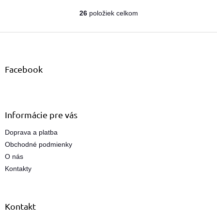
26
položiek celkom
O
v
Z
l
á
á
d
p
a
ä
Facebook
c
t
i
i
e
e
p
r
Informácie pre vás
v
k
Doprava a platba
y
Obchodné podmienky
v
ý
O nás
p
Kontakty
i
s
u
Kontakt