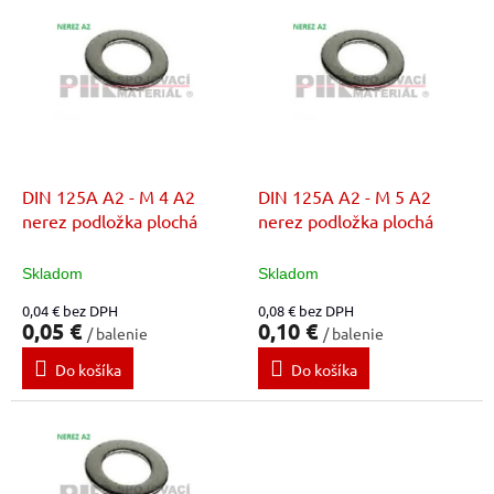
V
o
ý
d
p
u
i
k
s
t
p
o
r
v
o
d
DIN 125A A2 - M 4 A2
DIN 125A A2 - M 5 A2
u
nerez podložka plochá
nerez podložka plochá
k
t
Skladom
Skladom
o
0,04 € bez DPH
0,08 € bez DPH
v
0,05 €
0,10 €
/ balenie
/ balenie
Do košíka
Do košíka