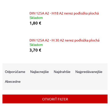
DIN 125A A2 - M18 A2 nerez podložka plochá
Skladom
1,80 €
DIN 125A A2 - M 30 A2 nerez podložka plochá
Skladom
3,70 €
R
a
Odporúčame
Najlacnejšie
Najdrahšie
Najpredávanejšie
d
e
Abecedne
n
i
e
OTVORIŤ FILTER
p
r