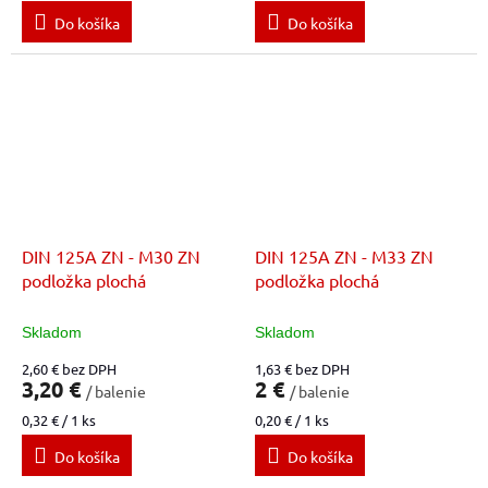
cena:
cena:
Do košíka
Do košíka
DIN 125A ZN - M30 ZN
DIN 125A ZN - M33 ZN
podložka plochá
podložka plochá
Skladom
Skladom
2,60 € bez DPH
1,63 € bez DPH
3,20 €
2 €
/ balenie
/ balenie
Jednotková
Jednotková
0,32 € / 1 ks
0,20 € / 1 ks
cena:
cena:
Do košíka
Do košíka