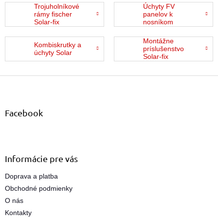
Trojuholníkové
Úchyty FV
rámy fischer
panelov k
Solar-fix
nosníkom
Montážne
Kombiskrutky a
príslušenstvo
úchyty Solar
Solar-fix
Z
á
p
ä
Facebook
t
i
e
Informácie pre vás
Doprava a platba
Obchodné podmienky
O nás
Kontakty