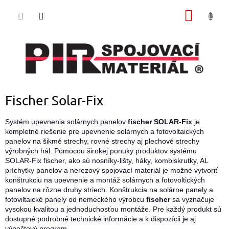
Prejsť
NÁKU
na
obsah
KOŠÍK
Fischer Solar-Fix
Systém upevnenia solárnych panelov
fischer SOLAR-Fix
je
kompletné riešenie pre upevnenie solárnych a fotovoltaických
panelov na šikmé strechy, rovné strechy aj plechové strechy
výrobných hál.
Pomocou širokej ponuky produktov systému
SOLAR-Fix fischer, ako sú nosníky-lišty, háky, kombiskrutky, AL
príchytky panelov a nerezový spojovací materiál je možné vytvoriť
konštrukciu na upevnenie a montáž
solárnych a fotovoltických
panelov na rôzne druhy striech.
Konštrukcia na solárne panely a
fotoviltaické panely od nemeckého výrobcu
fischer
sa vyznačuje
vysokou kvalitou a jednoduchosťou montáže.
Pre každý produkt sú
dostupné podrobné technické informácie a k dispozícii je aj
výpočtový program.