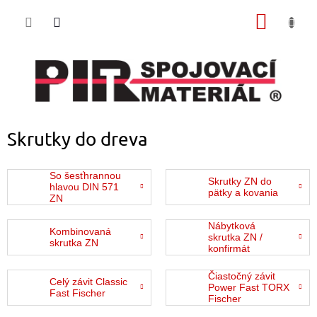
Prejsť
NÁKU
na
obsah
KOŠÍK
Skrutky do dreva
So šesťhrannou
Skrutky ZN do
hlavou DIN 571
pätky a kovania
ZN
Nábytková
Kombinovaná
skrutka ZN /
skrutka ZN
konfirmát
Čiastočný závit
Celý závit Classic
Power Fast TORX
Fast Fischer
Fischer