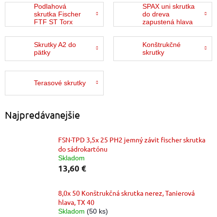
Podlahová
SPAX uni skrutka
skrutka Fischer
do dreva
FTF ST Torx
zapustená hlava
Skrutky A2 do
Konštrukčné
pätky
skrutky
Terasové skrutky
Najpredávanejšie
FSN-TPD 3,5x 25 PH2 jemný závit fischer skrutka
do sádrokartónu
Skladom
13,60 €
8,0x 50 Konštrukčná skrutka nerez, Tanierová
hlava, TX 40
Skladom
(50 ks)