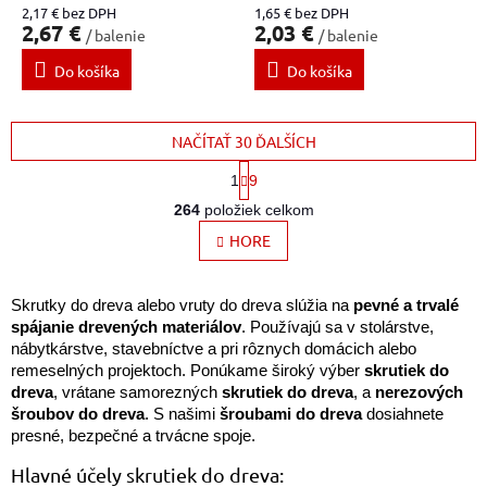
2,17 € bez DPH
1,65 € bez DPH
2,67 €
2,03 €
/ balenie
/ balenie
Do košíka
Do košíka
NAČÍTAŤ 30 ĎALŠÍCH
S
1
9
t
O
r
264
položiek celkom
v
á
l
HORE
n
k
á
o
d
v
a
Skrutky do dreva alebo vruty do dreva slúžia na
pevné a trvalé
a
c
spájanie drevených materiálov
. Používajú sa v stolárstve,
n
i
nábytkárstve, stavebníctve a pri rôznych domácich alebo
i
e
e
remeselných projektoch. Ponúkame široký výber
skrutiek do
p
dreva
, vrátane samorezných
skrutiek do dreva
, a
nerezových
r
šroubov do dreva
. S našimi
šroubami do dreva
dosiahnete
v
presné, bezpečné a trvácne spoje.
k
y
Hlavné účely skrutiek do dreva: