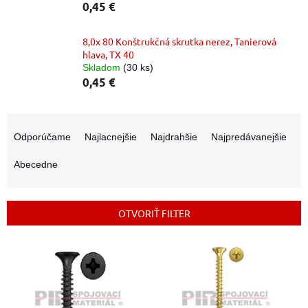
0,45 €
8,0x 80 Konštrukčná skrutka nerez, Tanierová
hlava, TX 40
Skladom
(30 ks)
0,45 €
R
a
Odporúčame
Najlacnejšie
Najdrahšie
Najpredávanejšie
d
e
Abecedne
n
i
e
OTVORIŤ FILTER
p
r
V
o
ý
d
p
u
i
k
s