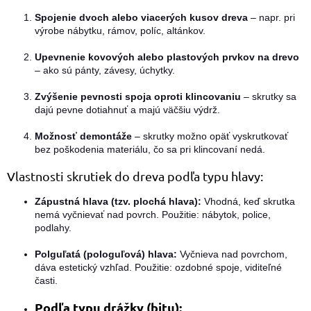
v
ý
Spojenie dvoch alebo viacerých kusov dreva
– napr. pri
p
výrobe nábytku, rámov, políc, altánkov.
i
s
Upevnenie kovových alebo plastových prvkov na drevo
u
– ako sú pánty, závesy, úchytky.
Zvýšenie pevnosti spoja oproti klincovaniu
– skrutky sa
dajú pevne dotiahnuť a majú väčšiu výdrž.
Možnosť demontáže
– skrutky možno opäť vyskrutkovať
bez poškodenia materiálu, čo sa pri klincovaní nedá.
Vlastnosti skrutiek do dreva podľa typu hlavy:
Zápustná hlava (tzv. plochá hlava):
Vhodná, keď skrutka
nemá vyčnievať nad povrch. Použitie: nábytok, police,
podlahy.
Polguľatá (pologuľová) hlava:
Vyčnieva nad povrchom,
dáva estetický vzhľad. Použitie: ozdobné spoje, viditeľné
časti.
Podľa typu drážky (bitu):