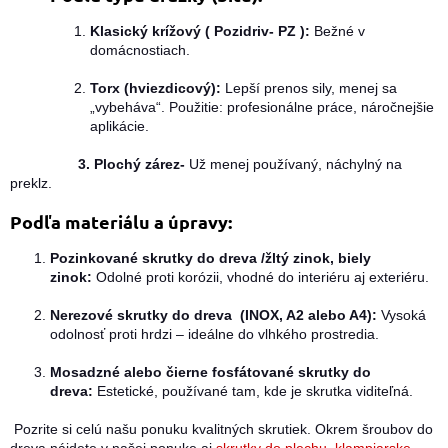
Klasický krížový ( Pozidriv- PZ ):
Bežné v
domácnostiach.
Torx (hviezdicový):
Lepší prenos sily, menej sa
„vybeháva“. Použitie: profesionálne práce, náročnejšie
aplikácie.
3. Plochý zárez-
Už menej používaný, náchylný na
preklz.
Podľa materiálu a úpravy:
Pozinkované skrutky do dreva /žltý zinok, biely
zinok:
Odolné proti korózii, vhodné do interiéru aj exteriéru.
Nerezové skrutky do dreva (INOX, A2 alebo A4):
Vysoká
odolnosť proti hrdzi – ideálne do vlhkého prostredia.
Mosadzné alebo čierne fosfátované skrutky do
dreva:
Estetické, používané tam, kde je skrutka viditeľná.
Pozrite si celú našu ponuku kvalitných skrutiek. Okrem šroubov do