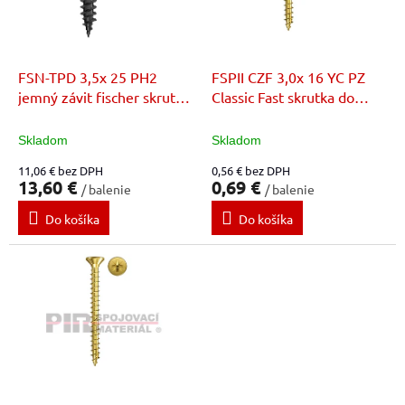
t
p
o
r
v
o
d
FSN-TPD 3,5x 25 PH2
FSPII CZF 3,0x 16 YC PZ
u
jemný závit fischer skrutka
Classic Fast skrutka do
k
do sádrokartónu
dreva
t
Skladom
Skladom
o
11,06 € bez DPH
0,56 € bez DPH
v
13,60 €
0,69 €
/ balenie
/ balenie
Do košíka
Do košíka