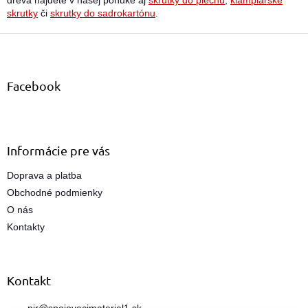
dreva nájdete v našej ponuke aj
skrutky do plechu
,
klampiarske
skrutky
či
skrutky do sadrokartónu
.
Z
á
p
ä
Facebook
t
i
e
Informácie pre vás
Doprava a platba
Obchodné podmienky
O nás
Kontakty
Kontakt