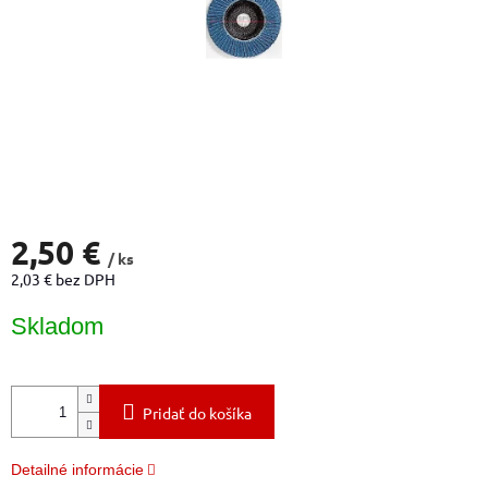
2,50 €
/ ks
2,03 € bez DPH
Jednotková
Skladom
cena:
Pridať do košíka
Detailné informácie