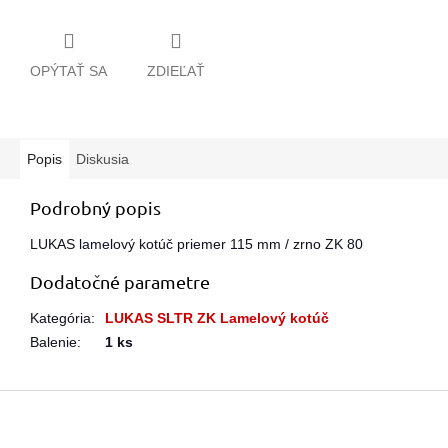
OPÝTAŤ SA
ZDIEĽAŤ
Popis
Diskusia
Podrobný popis
LUKAS lamelový kotúč priemer 115 mm / zrno ZK 80
Dodatočné parametre
Kategória
:
LUKAS SLTR ZK Lamelový kotúč
Balenie
:
1 ks
Z
á
p