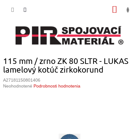
Prejsť
NÁKU
na
obsah
KOŠÍK
115 mm / zrno ZK 80 SLTR - LUKAS
lamelový kotúč zirkokorund
A27181150801406
Priemerné
Neohodnotené
Podrobnosti hodnotenia
hodnotenie
produktu
je
0,0
z
5
hviezdičiek.