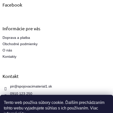
ä
Facebook
t
i
e
Informácie pre vás
Doprava a platba
Obchodné podmienky
O nás
Kontakty
Kontakt
pir
@
spojovacimaterial1.sk
0910 123 250
Tento web používa súbory cookie. Ďalším prechádzaním
tohto webu vyjadrujete súhlas s ich používaním. Viac