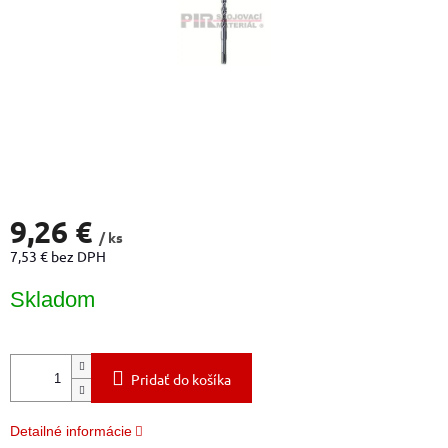
9,26 €
/ ks
7,53 € bez DPH
Jednotková
Skladom
cena:
Pridať do košíka
Detailné informácie