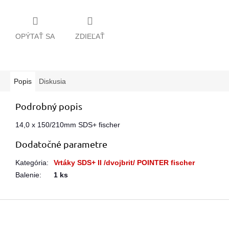
OPÝTAŤ SA
ZDIEĽAŤ
Popis
Diskusia
Podrobný popis
14,0 x 150/210mm SDS+ fischer
Dodatočné parametre
Kategória
:
Vrtáky SDS+ II /dvojbrit/ POINTER fischer
Balenie
:
1 ks
Z
á
p