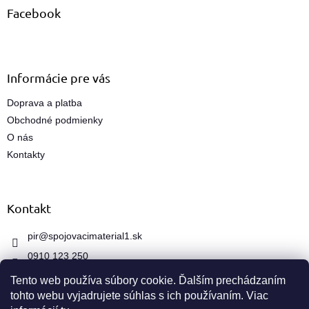
ä
Facebook
t
i
e
Informácie pre vás
Doprava a platba
Obchodné podmienky
O nás
Kontakty
Kontakt
pir
@
spojovacimaterial1.sk
0910 123 250
Tento web používa súbory cookie. Ďalším prechádzaním
tohto webu vyjadrujete súhlas s ich používaním. Viac