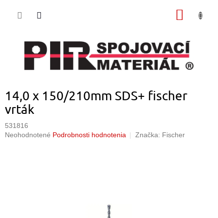
Prejsť
NÁKU
na
obsah
KOŠÍK
14,0 x 150/210mm SDS+ fischer
vrták
531816
Priemerné
Neohodnotené
Podrobnosti hodnotenia
Značka:
Fischer
hodnotenie
produktu
je
0,0
z
5
hviezdičiek.