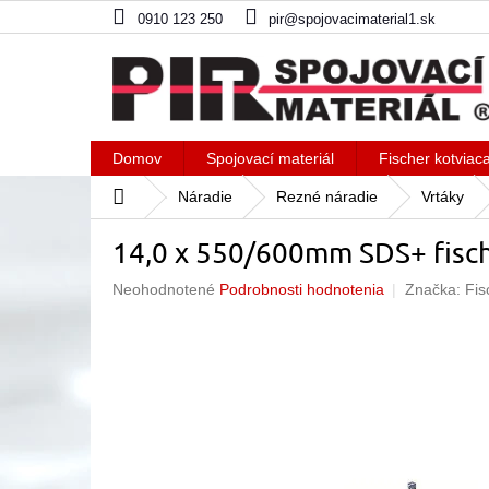
Prejsť
0910 123 250
pir@spojovacimaterial1.sk
na
obsah
Domov
Spojovací materiál
Fischer kotviac
Domov
Náradie
Rezné náradie
Vrtáky
14,0 x 550/600mm SDS+ fisch
Priemerné
Neohodnotené
Podrobnosti hodnotenia
Značka:
Fis
hodnotenie
produktu
je
0,0
z
5
hviezdičiek.