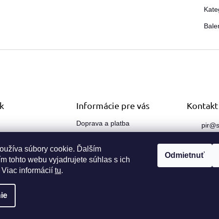
Kate
Bale
k
Informácie pre vás
Kontakt
Doprava a platba
pir
@
s
sk
Obchodné podmienky
O nás
oužíva súbory cookie. Ďalším
0910
Odmietnuť
m tohto webu vyjadrujete súhlas s ich
Kontakty
 Viac informácií
tu
.
ie
 vyhradené.