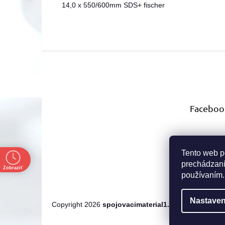
14,0 x 550/600mm SDS+ fischer
Z
á
p
ä
t
Faceboo
i
e
Tento web p
e
prechádzaní
Zobraziť
používaním.
Nastaven
Copyright 2026
spojovacimaterial1.sk
. Všetky práva