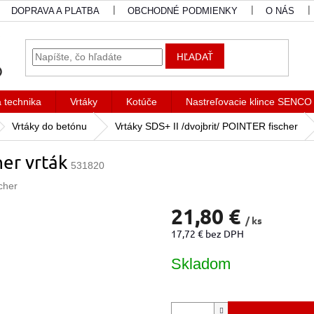
DOPRAVA A PLATBA
OBCHODNÉ PODMIENKY
O NÁS
HĽADAŤ
a technika
Vrtáky
Kotúče
Nastreľovacie klince SENCO
Vrtáky do betónu
Vrtáky SDS+ II /dvojbrit/ POINTER fischer
er vrták
531820
cher
21,80 €
/ ks
17,72 € bez DPH
Jednotková
Skladom
cena: