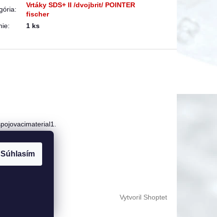
Vrtáky SDS+ II /dvojbrit/ POINTER
gória
:
fischer
nie
:
1 ks
pojovacimaterial1.
 123 250
Súhlasím
Vytvoril Shoptet