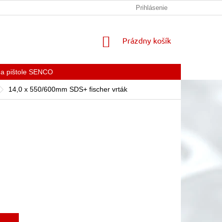
KONTAKTY
Prihlásenie
NÁKUPNÝ
Prázdny košík
KOŠÍK
 a pištole SENCO
14,0 x 550/600mm SDS+ fischer vrták