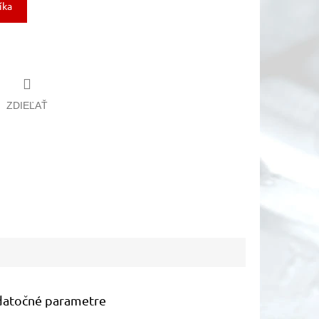
íka
ZDIEĽAŤ
atočné parametre