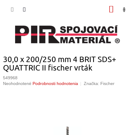
Prejsť
NÁKU
na
obsah
KOŠÍK
30,0 x 200/250 mm 4 BRIT SDS+
QUATTRIC II fischer vrták
549968
Priemerné
Neohodnotené
Podrobnosti hodnotenia
Značka:
Fischer
hodnotenie
produktu
je
0,0
z
5
hviezdičiek.