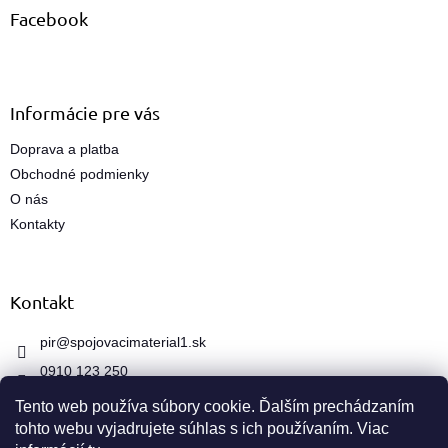
ä
Facebook
t
i
e
Informácie pre vás
Doprava a platba
Obchodné podmienky
O nás
Kontakty
Kontakt
pir
@
spojovacimaterial1.sk
0910 123 250
Tento web používa súbory cookie. Ďalším prechádzaním
tohto webu vyjadrujete súhlas s ich používaním. Viac