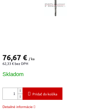
76,67 €
/ ks
62,33 € bez DPH
Jednotková
Skladom
cena:
Pridať do košíka
Detailné informácie