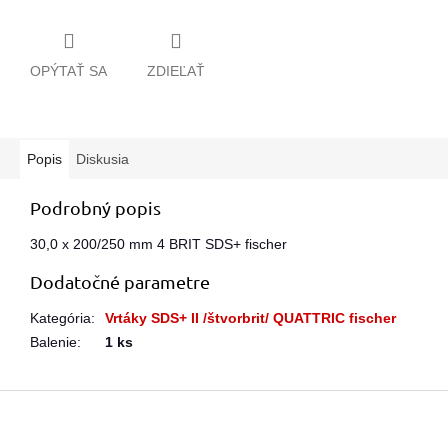
OPÝTAŤ SA
ZDIEĽAŤ
Popis
Diskusia
Podrobný popis
30,0 x 200/250 mm 4 BRIT SDS+ fischer
Dodatočné parametre
Kategória
:
Vrtáky SDS+ II /štvorbrit/ QUATTRIC fischer
Balenie
:
1 ks
Z
á
p