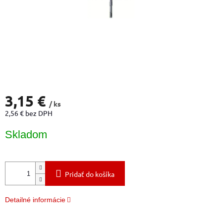
3,15 €
/ ks
2,56 € bez DPH
Jednotková
Skladom
cena:
Pridať do košíka
Detailné informácie