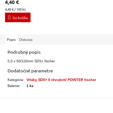
4,40 €
Jednotková
4,40 € / 100 ks
cena:
Do košíka
Popis
Diskusia
Podrobný popis
5,0 x 50/110mm SDS+ fischer
Dodatočné parametre
Kategória
:
Vrtáky SDS+ II /dvojbrit/ POINTER fischer
Balenie
:
1 ks
Z
á
p