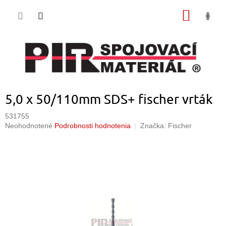
Prejsť
NÁKU
na
obsah
KOŠÍK
5,0 x 50/110mm SDS+ fischer vrták
531755
Priemerné
Neohodnotené
Podrobnosti hodnotenia
Značka:
Fischer
hodnotenie
produktu
je
0,0
z
5
hviezdičiek.