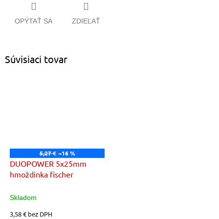
OPÝTAŤ SA
ZDIEĽAŤ
Súvisiaci tovar
5,27 €
–16 %
DUOPOWER 5x25mm
hmoždinka fischer
Skladom
3,58 € bez DPH