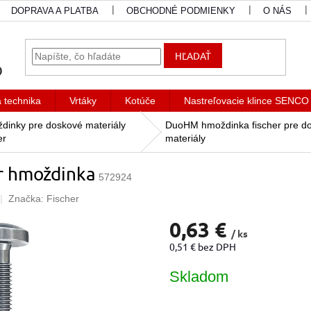
DOPRAVA A PLATBA
OBCHODNÉ PODMIENKY
O NÁS
HĽADAŤ
a technika
Vrtáky
Kotúče
Nastreľovacie klince SENCO
dinky pre doskové materiály
DuoHM hmoždinka fischer pre d
er
materiály
r hmoždinka
572924
Značka:
Fischer
0,63 €
/ ks
0,51 € bez DPH
Jednotková
Skladom
cena: