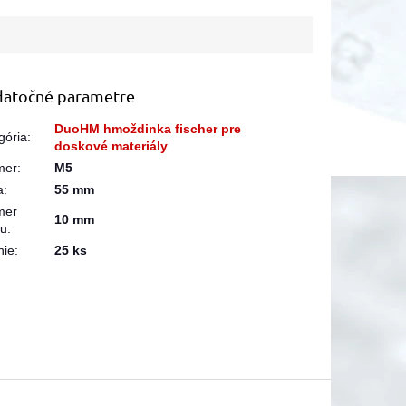
atočné parametre
DuoHM hmoždinka fischer pre
gória
:
doskové materiály
mer
:
M5
a
:
55 mm
mer
10 mm
ku
:
nie
:
25 ks