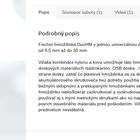
Popis
Súvisiace súbory (1)
Videá (1)
Podrobný popis
Fischer hmoždinka DuoHM s jednou univerzálnou d
od 9,5 mm až do 30 mm.
Vďaka kombinácii nylonu a kovu umožňuje táto hmo
doskových materiáloch /sádrokartón, OSB doska.../.
strane dosky, zatiaľ čo plastová hmoždinka sa za 
akumulátorového skrutkovača bez potreby použitia 
bežnými sklopnými a preklopanými hmoždinkami sk
hmoždinku niekoľkokrát zaskrutkovať a vyskrutko
používať aj s inými metrickými skrutkami ako sú nap
povrch stavebného materiálu pred poškodením. Vď
predmetom neviditeľná.
Z