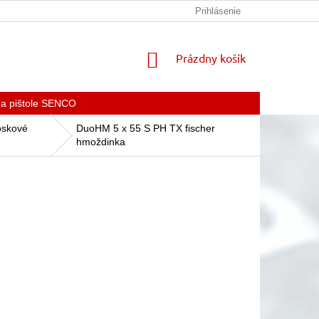
KONTAKTY
Prihlásenie
NÁKUPNÝ
Prázdny košík
KOŠÍK
 a pištole SENCO
oskové
DuoHM 5 x 55 S PH TX fischer
hmoždinka