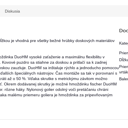
Diskusia
Dod
ĺžkou je vhodná pre všetky bežné hrúbky doskových materiálov
Kate
Prie
ždinka DuoHM vysoké zaťaženie a maximálnu flexibilitu v
Dĺžk
 Kovové puzdro sa stiahne za doskou a pritlačí sa k zadnej
Prie
doskou zauzluje. DuoHM sa inštaluje rýchlo a jednoducho pomocou
vrtá
ďalších špeciálnych nástrojov. Čas montáže sa tak v porovnaní s
ráti až o 50 %. Vďaka skrutke s metrickýmu závitom možno
Bale
vať. Okrem dodávanej skrutky je možné hmoždinku fischer DuoHM
r. rôzne háky. Nylonový golier odolný voči pretáčaniu chráni
aka malému priemeru goliera je hmoždinka za pripevňovaným