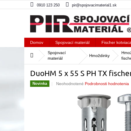
Prejsť
0910 123 250
pir@spojovacimaterial1.sk
na
obsah
Domov
Spojovací materiál
Fischer kotviac
Spojovací
Hmož
Domov
Hmoždinky
materiál
fisch
DuoHM 5 x 55 S PH TX fische
Priemerné
Neohodnotené
Podrobnosti hodnotenia
Novinka
hodnotenie
produktu
je
0,0
z
5
hviezdičiek.