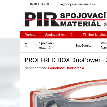
Prejsť
0910 123 250
pir@spojovacimaterial1.sk
na
obsah
Domov
Spojovací materiál
Fischer kotviac
Spojovací
Vše
Domov
Hmoždinky
materiál
fisc
PROFI-RED BOX DuoPower -
Priemerné
Neohodnotené
Podrobnosti hodnotenia
hodnotenie
produktu
je
0,0
z
5
hviezdičiek.