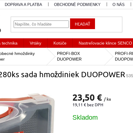
DOPRAVA A PLATBA
OBCHODNÉ PODMIENKY
O NÁS
HĽADAŤ
a technika
Vrtáky
Kotúče
Nastreľovacie klince SENCO
obecné hmoždinky
PROFI-BOX
PROFI-RE
her
DUOPOWER
DUOPO
 280ks sada hmoždiniek DUOPOWER
53
23,50 €
/ ks
19,11 € bez DPH
Jednotková
Skladom
cena: