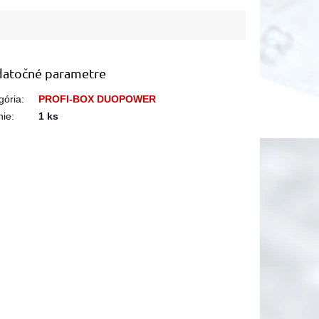
atočné parametre
gória
:
PROFI-BOX DUOPOWER
nie
:
1 ks