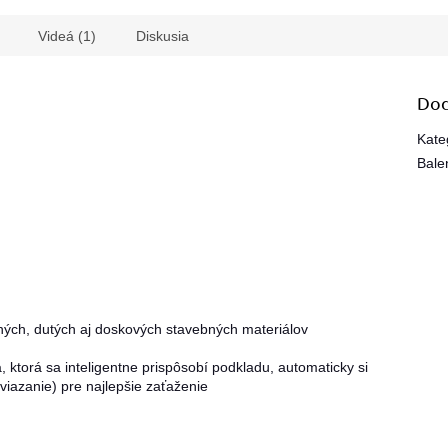
Videá (1)
Diskusia
Dod
Kate
Bale
h, dutých aj doskových stavebných materiálov
torá sa inteligentne prispôsobí podkladu, automaticky si
 viazanie) pre najlepšie zaťaženie