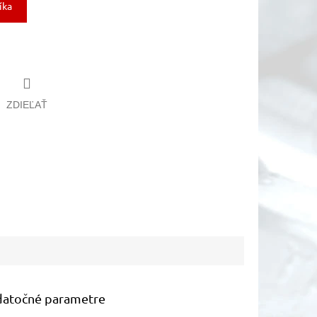
íka
ZDIEĽAŤ
atočné parametre