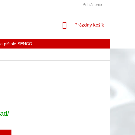
KONTAKTY
Prihlásenie
NÁKUPNÝ
Prázdny košík
KOŠÍK
 a pištole SENCO
ad/