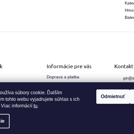
Kate
Hmo
Bale
k
Informácie pre vás
Kontakt
Doprava a platba
pir
@
s
sk
Obchodné podmienky
O nás
oužíva súbory cookie. Ďalším
0910
Odmietnuť
m tohto webu vyjadrujete súhlas s ich
Kontakty
 Viac informácií
tu
.
ie
 vyhradené.