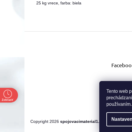
25 kg vrece, farba: biela
Z
á
p
ä
t
Faceboo
i
e
Tento web p
e
prechádzaní
Zobraziť
používaním.
Nastaven
Copyright 2026
spojovacimaterial1.sk
. Všetky práva