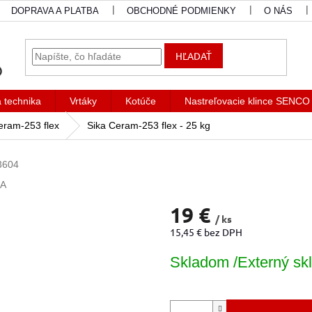
DOPRAVA A PLATBA
OBCHODNÉ PODMIENKY
O NÁS
HĽADAŤ
a technika
Vrtáky
Kotúče
Nastreľovacie klince SENCO
eram-253 flex
Sika Ceram-253 flex - 25 kg
3604
KA
19 €
/ ks
15,45 € bez DPH
Jednotková
Skladom /Externý skl
cena: