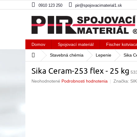
Prejsť
0910 123 250
pir@spojovacimaterial1.sk
na
obsah
Domov
Spojovací materiál
Fischer kotviac
Domov
Stavebná chémia
Lepenie
Sika C
Sika Ceram-253 flex - 25 kg
53
Priemerné
Neohodnotené
Podrobnosti hodnotenia
Značka:
SI
hodnotenie
produktu
je
0,0
z
5
hviezdičiek.