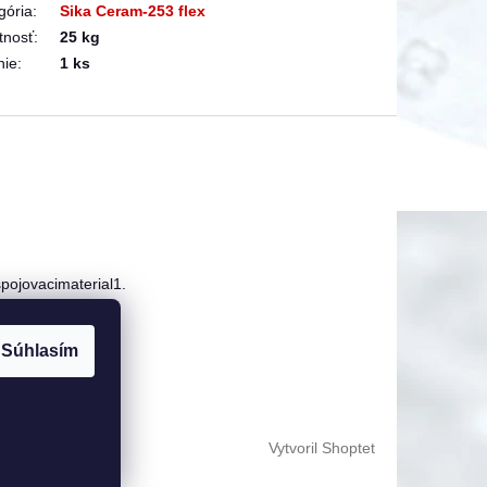
gória
:
Sika Ceram-253 flex
tnosť
:
25 kg
nie
:
1 ks
pojovacimaterial1.
 123 250
Súhlasím
Vytvoril Shoptet