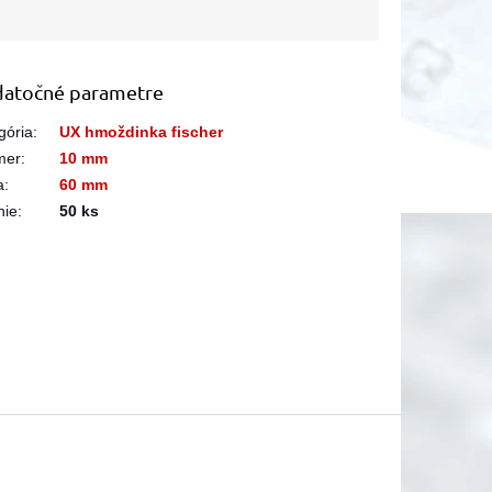
atočné parametre
gória
:
UX hmoždinka fischer
mer
:
10 mm
a
:
60 mm
nie
:
50 ks