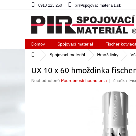
Prejsť
0910 123 250
pir@spojovacimaterial1.sk
na
obsah
Domov
Spojovací materiál
Fischer kotviac
Domov
Spojovací materiál
Hmoždinky
Vš
UX 10 x 60 hmoždinka fischer
Priemerné
Neohodnotené
Podrobnosti hodnotenia
Značka:
Fis
hodnotenie
produktu
je
0,0
z
5
hviezdičiek.