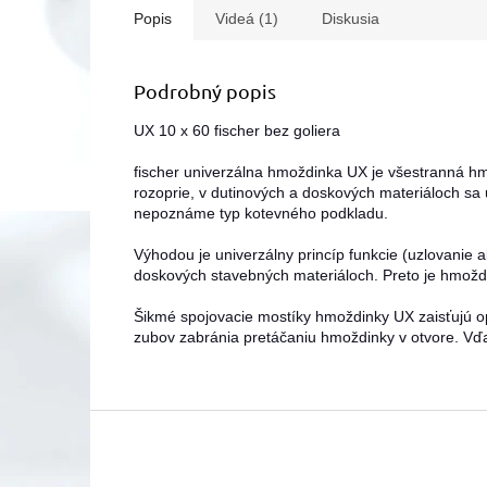
Popis
Videá (1)
Diskusia
Podrobný popis
UX 10 x 60 fischer bez goliera
fischer univerzálna hmoždinka UX je všestranná hm
rozoprie, v dutinových a doskových materiáloch sa
nepoznáme typ kotevného podkladu.
Výhodou je univerzálny princíp funkcie (uzlovanie 
doskových stavebných materiáloch. Preto je hmož
Šikmé spojovacie mostíky hmoždinky UX zaisťujú opti
zubov zabránia pretáčaniu hmoždinky v otvore. Vď
Z
á
p