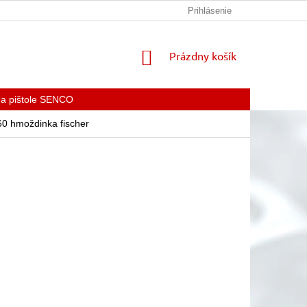
KONTAKTY
Prihlásenie
NÁKUPNÝ
Prázdny košík
KOŠÍK
 a pištole SENCO
60 hmoždinka fischer