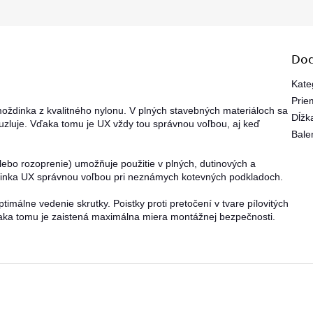
Dod
Kate
Prie
oždinka z kvalitného nylonu. V plných stavebných materiáloch sa
Dĺžk
 uzluje. Vďaka tomu je UX vždy tou správnou voľbou, aj keď
Bale
alebo rozoprenie) umožňuje použitie v plných, dutinových a
dinka UX správnou voľbou pri neznámych kotevných podkladoch.
málne vedenie skrutky. Poistky proti pretočení v tvare pílovitých
aka tomu je zaistená maximálna miera montážnej bezpečnosti.