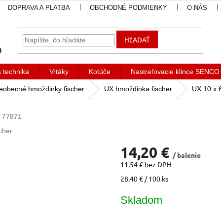
DOPRAVA A PLATBA
OBCHODNÉ PODMIENKY
O NÁS
HĽADAŤ
a technika
Vrtáky
Kotúče
Nastreľovacie klince SENCO
eobecné hmoždinky fischer
UX hmoždinka fischer
UX 10 x 
77871
cher
14,20 €
/ balenie
11,54 € bez DPH
Jednotková
28,40 € / 100 ks
cena:
Skladom