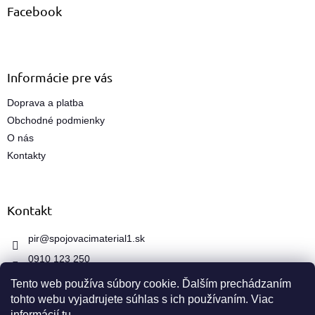
ä
Facebook
t
i
e
Informácie pre vás
Doprava a platba
Obchodné podmienky
O nás
Kontakty
Kontakt
pir
@
spojovacimaterial1.sk
0910 123 250
Tento web používa súbory cookie. Ďalším prechádzaním
tohto webu vyjadrujete súhlas s ich používaním. Viac
informácií
tu
.