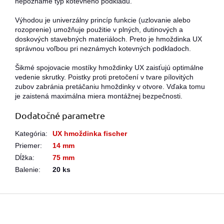
nepoznáme typ kotevného podkladu.
Výhodou je univerzálny princíp funkcie (uzlovanie alebo
rozoprenie) umožňuje použitie v plných, dutinových a
doskových stavebných materiáloch. Preto je hmoždinka UX
správnou voľbou pri neznámych kotevných podkladoch.
Šikmé spojovacie mostíky hmoždinky UX zaisťujú optimálne
vedenie skrutky. Poistky proti pretočení v tvare pílovitých
zubov zabránia pretáčaniu hmoždinky v otvore. Vďaka tomu
je zaistená maximálna miera montážnej bezpečnosti.
Dodatočné parametre
Kategória
:
UX hmoždinka fischer
Priemer
:
14 mm
Dĺžka
:
75 mm
Balenie
:
20 ks
Z
á
p