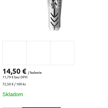
14,50 €
/ balenie
11,79 € bez DPH
Jednotková
72,50 € / 100 ks
cena:
Skladom