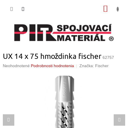
Prejsť
NÁKU
na
obsah
KOŠÍK
UX 14 x 75 hmoždinka fischer
62757
Priemerné
Neohodnotené
Podrobnosti hodnotenia
Značka:
Fischer
hodnotenie
produktu
je
0,0
z
5
hviezdičiek.