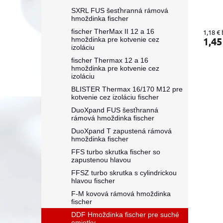
o
SXRL FUS šesťhranná rámová
v
hmoždinka fischer
fischer TherMax II 12 a 16
1,18 €
1,45
hmoždinka pre kotvenie cez
izoláciu
fischer Thermax 12 a 16
hmoždinka pre kotvenie cez
izoláciu
BLISTER Thermax 16/170 M12 pre
kotvenie cez izoláciu fischer
DuoXpand FUS šesťhranná
rámová hmoždinka fischer
DuoXpand T zapustená rámová
hmoždinka fischer
FFS turbo skrutka fischer so
zapustenou hlavou
FFSZ turbo skrutka s cylindrickou
hlavou fischer
F-M kovová rámová hmoždinka
fischer
DDF Hmoždinka fischer pre suché
omietky