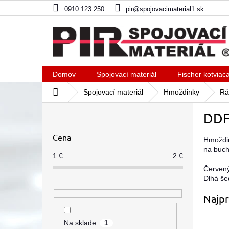
Prejsť
0910 123 250
pir@spojovacimaterial1.sk
na
obsah
Domov
Spojovací materiál
Fischer kotviac
Domov
Spojovací materiál
Hmoždinky
Rá
B
DDF
o
č
Cena
n
Hmoždin
na buch
ý
1
€
2
€
p
Červený
a
Dlhá še
n
e
Najpr
l
Na sklade
1