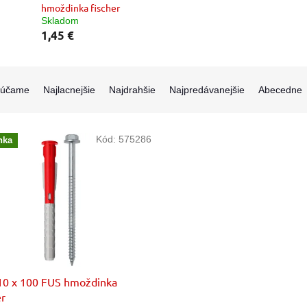
hmoždinka fischer
Skladom
1,45 €
rúčame
Najlacnejšie
Najdrahšie
Najpredávanejšie
Abecedne
Kód:
575286
nka
10 x 100 FUS hmoždinka
er