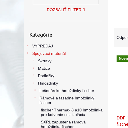
ROZBALIŤ FILTER
Preskočiť
R
Kategórie
kategórie
a
Odpo
d
VÝPREDAJ
e
Spojovací materiál
V
n
Novi
ý
i
Skrutky
p
e
Matice
i
p
Podložky
s
r
Hmoždinky
p
o
Lešenárske hmoždinky fischer
r
d
Rámové a fasádne hmoždinky
o
u
fischer
d
k
fischer Thermax 8 a10 hmoždinka
u
t
pre kotvenie cez izoláciu
DDF 
k
o
SXRL zapustená rámová
fisch
t
v
hmoždinka fischer