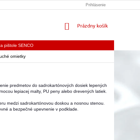
KONTAKTY
Prihlásenie
NÁKUPNÝ
Prázdny košík
KOŠÍK
 a pištole SENCO
uché omietky
venie predmetov do sadrokartónových dosiek lepených
ocou lepiacej malty, PU peny alebo drevených latiek.
zeru medzi sadrokartónovou doskou a nosnou stenou.
evné a bezpečné upevnenie v podklade.