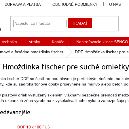
DOPRAVA A PLATBA
OBCHODNÉ PODMIENKY
O NÁS
HĽADAŤ
a technika
Vrtáky
Kotúče
Nastreľovacie klince SENCO
mové a fasádne hmoždinky fischer
DDF Hmoždinka fischer pre s
 Hmoždinka fischer pre suché omietky
ka fischer DDF so šesťhrannou hlavou je perfektným riešením na kot
ty, kde sú sadrokartónové dosky pripevnené na murivo alebo betón pom
 plastový driek vystužený sklenými vláknami bezpečne premostí med
dá expanzná zóna vyrobená z vysokokvalitného nylonu zabezpečuje p
edávanejšie
DDF 10 x 100 FUS