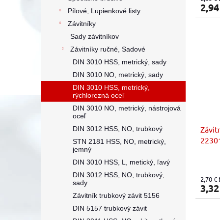
2,94
Pílové, Lupienkové listy
Závitníky
Sady závitníkov
Závitníky ručné, Sadové
DIN 3010 HSS, metrický, sady
DIN 3010 NO, metrický, sady
DIN 3010 HSS, metrický,
rýchlorezná oceľ
DIN 3010 NO, metrický, nástrojová
oceľ
Závit
DIN 3012 HSS, NO, trubkový
22301
STN 2181 HSS, NO, metrický,
jemný
sady 
DIN 3010 HSS, L, metický, ľavý
DIN 3012 HSS, NO, trubkový,
2,70 €
sady
3,32
Závitník trubkový závit 5156
DIN 5157 trubkový závit