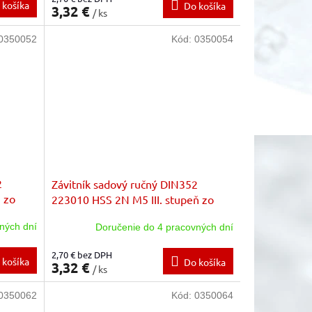
 košíka
Do košíka
3,32 €
/ ks
0350052
Kód:
0350054
2
Závitník sadový ručný DIN352
 zo
223010 HSS 2N M5 III. stupeň zo
sady zákl.stúpanie
ných dní
Doručenie do 4 pracovných dní
2,70 € bez DPH
 košíka
Do košíka
3,32 €
/ ks
0350062
Kód:
0350064