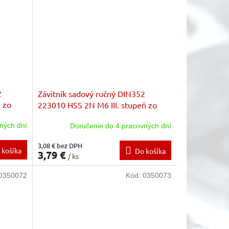
2
Závitník sadový ručný DIN352
 zo
223010 HSS 2N M6 III. stupeň zo
sady zákl.stúpanie
ných dní
Doručenie do 4 pracovných dní
3,08 € bez DPH
 košíka
Do košíka
3,79 €
/ ks
0350072
Kód:
0350073