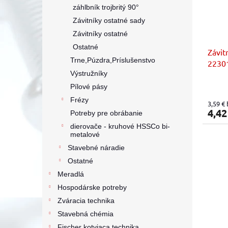
záhlbník trojbritý 90°
Závitníky ostatné sady
Závitníky ostatné
Ostatné
Závit
Trne,Púzdra,Príslušenstvo
22301
Výstružníky
sady 
Pílové pásy
Frézy
3,59 €
4,42
Potreby pre obrábanie
dierovače - kruhové HSSCo bi-
metalové
Stavebné náradie
Ostatné
Meradlá
Hospodárske potreby
Zváracia technika
Stavebná chémia
Fischer kotviaca technika