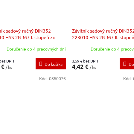
ník sadový ručný DIN352
Závitník sadový ručný DIN35
0 HSS 2N M7 I. stupeň zo
223010 HSS 2N M7 II. stupeň
zákl.stúpanie
sady zákl.stúpanie
Doručenie do 4 pracovných dní
Doručenie do 4 pracov
 bez DPH
3,59 € bez DPH
Do košíka
Do
 €
4,42 €
/ ks
/ ks
Kód:
0350076
Kód: