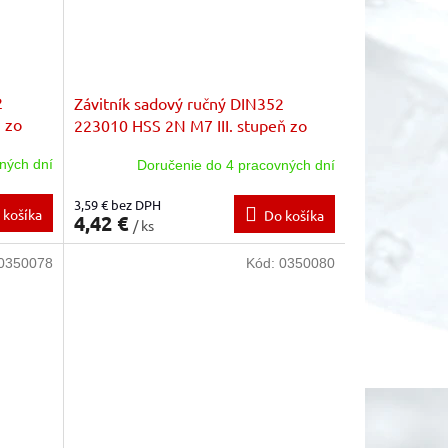
2
Závitník sadový ručný DIN352
 zo
223010 HSS 2N M7 III. stupeň zo
sady zákl.stúpanie
ných dní
Doručenie do 4 pracovných dní
3,59 € bez DPH
 košíka
Do košíka
4,42 €
/ ks
0350078
Kód:
0350080