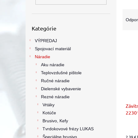
R
a
Odpo
Preskočiť
d
Kategórie
kategórie
e
V
n
VÝPREDAJ
ý
i
Spojovací materiál
p
e
Náradie
i
p
Aku náradie
s
r
p
o
Teplovzdušné pištole
r
d
Ručné náradie
o
u
Dielenské vybavenie
d
k
Rezné náradie
u
t
Vrtáky
Závit
k
o
22301
t
v
Kotúče
sady 
o
Brusivo, Kefy
v
Tvrdokovové frézy LUKAS
Špeciálne brusivo
2,39 €