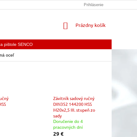
KONTAKTY
Prihlásenie
NÁKUPNÝ
Prázdny košík
KOŠÍK
 a pištole SENCO
ná oceľ
ručný
Závitník sadový ručný
HSS
DIN352 144200 HSS
M20x2,5 III. stupeň zo
sady
Doručenie do 4
pracovných dní
29 €