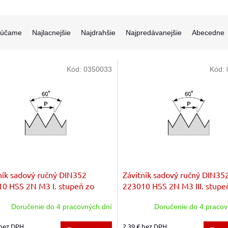
rúčame
Najlacnejšie
Najdrahšie
Najpredávanejšie
Abecedne
Kód:
0350033
Kód:
ník sadový ručný DIN352
Závitník sadový ručný DIN35
0 HSS 2N M3 I. stupeň zo
223010 HSS 2N M3 III. stupe
zákl.stúpanie
sady zákl.stúpanie
Doručenie do 4 pracovných dní
Doručenie do 4 pracov
 bez DPH
2,39 € bez DPH