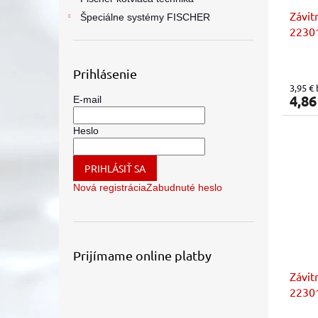
Závit
Špeciálne systémy FISCHER
22301
sady 
Prihlásenie
3,95 €
4,86
E-mail
Heslo
PRIHLÁSIŤ SA
Nová registrácia
Zabudnuté heslo
Prijímame online platby
Závit
22301
zo sa