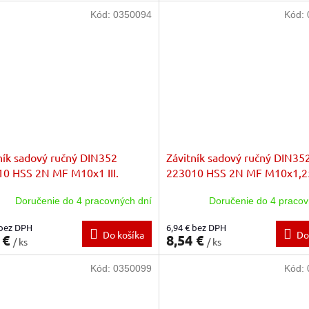
Kód:
0350094
Kód:
ník sadový ručný DIN352
Závitník sadový ručný DIN35
0 HSS 2N MF M10x1 III.
223010 HSS 2N MF M10x1,25
ň zo sady
stupeň zo sady
Doručenie do 4 pracovných dní
Doručenie do 4 pracov
 bez DPH
6,94 € bez DPH
Do košíka
Do
 €
8,54 €
/ ks
/ ks
Kód:
0350099
Kód: