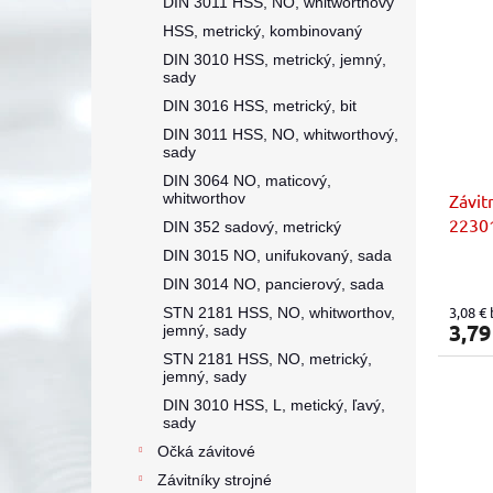
DIN 3011 HSS, NO, whitworthový
HSS, metrický, kombinovaný
DIN 3010 HSS, metrický, jemný,
sady
DIN 3016 HSS, metrický, bit
DIN 3011 HSS, NO, whitworthový,
sady
DIN 3064 NO, maticový,
whitworthov
Závit
22301
DIN 352 sadový, metrický
sady 
DIN 3015 NO, unifukovaný, sada
DIN 3014 NO, pancierový, sada
3,08 €
STN 2181 HSS, NO, whitworthov,
3,79
jemný, sady
STN 2181 HSS, NO, metrický,
jemný, sady
DIN 3010 HSS, L, metický, ľavý,
sady
Očká závitové
Závitníky strojné