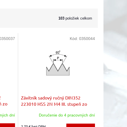
103
položiek celkom
0350037
Kód:
0350044
2
Závitník sadový ručný DIN352
ň zo
223010 HSS 2N M4 III. stupeň zo
sady zákl.stúpanie
ných dní
Doručenie do 4 pracovných dní
2,70 € bez DPH