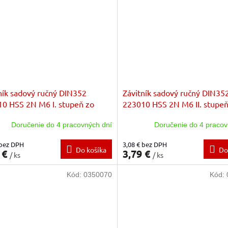
ník sadový ručný DIN352
Závitník sadový ručný DIN35
0 HSS 2N M6 I. stupeň zo
223010 HSS 2N M6 II. stupeň
zákl.stúpanie
sady zákl.stúpanie
Doručenie do 4 pracovných dní
Doručenie do 4 pracov
 bez DPH
3,08 € bez DPH
Do košíka
Do
 €
3,79 €
/ ks
/ ks
Kód:
0350070
Kód: