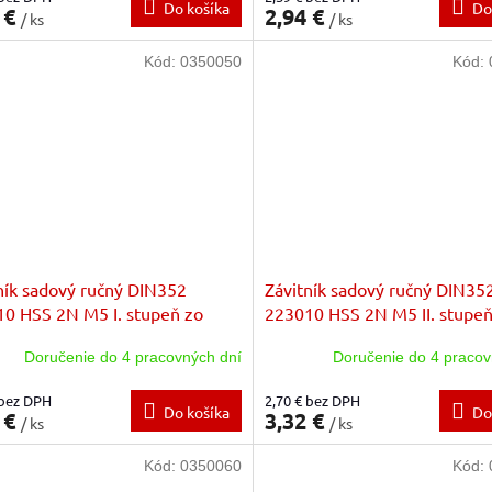
Do košíka
Do
 €
2,94 €
/ ks
/ ks
Kód:
0350050
Kód:
ník sadový ručný DIN352
Závitník sadový ručný DIN35
0 HSS 2N M5 I. stupeň zo
223010 HSS 2N M5 II. stupeň
zákl.stúpanie
sady zákl.stúpanie
Doručenie do 4 pracovných dní
Doručenie do 4 pracov
 bez DPH
2,70 € bez DPH
Do košíka
Do
 €
3,32 €
/ ks
/ ks
Kód:
0350060
Kód: