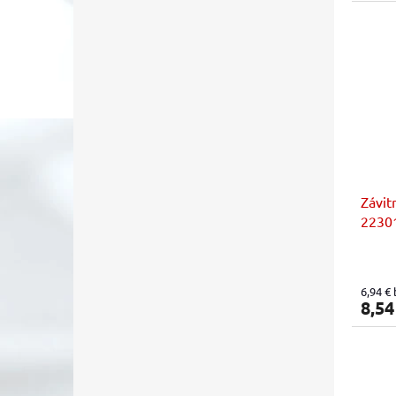
Závit
22301
stupe
6,94 €
8,54