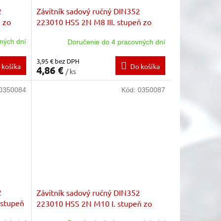
2
Závitník sadový ručný DIN352
 zo
223010 HSS 2N M8 III. stupeň zo
sady zákl.stúpanie
ných dní
Doručenie do 4 pracovných dní
3,95 € bez DPH
 košíka
Do košíka
4,86 €
/ ks
0350084
Kód:
0350087
2
Závitník sadový ručný DIN352
 stupeň
223010 HSS 2N M10 I. stupeň zo
sady zákl.stúpanie