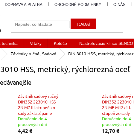
DOPRAVA A PLATBA
OBCHODNÉ PODMIENKY
O NÁS
HĽADAŤ
a technika
Vrtáky
Kotúče
Nastreľovacie klince SENCO
Závitníky ručné, Sadové
DIN 3010 HSS, metrický, rýchlorez
3010 HSS, metrický, rýchlorezná oceľ
edávanejšie
Závitník sadový ručný
Závitník sadový 
DIN352 223010 HSS
DIN352 223010 
2N M7 III. stupeň zo
2N MF M12x1 I.
sady zákl.stúpanie
stupeň zo sady
Doručenie do 4
Doručenie do 4
pracovných dní
pracovných dní
4,42 €
12,70 €