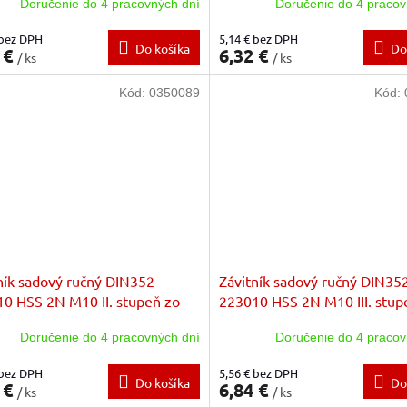
Doručenie do 4 pracovných dní
Doručenie do 4 pracov
 bez DPH
5,14 € bez DPH
Do košíka
Do
 €
6,32 €
/ ks
/ ks
Kód:
0350089
Kód:
ník sadový ručný DIN352
Závitník sadový ručný DIN35
0 HSS 2N M10 II. stupeň zo
223010 HSS 2N M10 III. stup
zákl.stúpanie
sady zákl.stúpanie
Doručenie do 4 pracovných dní
Doručenie do 4 pracov
 bez DPH
5,56 € bez DPH
Do košíka
Do
 €
6,84 €
/ ks
/ ks