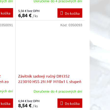
ných dní
Doručenie do 4 pracovných dní
5,56 € bez DPH
 košíka
Do košíka
6,84 €
/ ks
0350091
Kód:
0350093
2
Závitník sadový ručný DIN352
eň zo
223010 HSS 2N MF M10x1 I. stupeň
zo sady
ných dní
Doručenie do 4 pracovných dní
6,94 € bez DPH
 košíka
Do košíka
8,54 €
/ ks