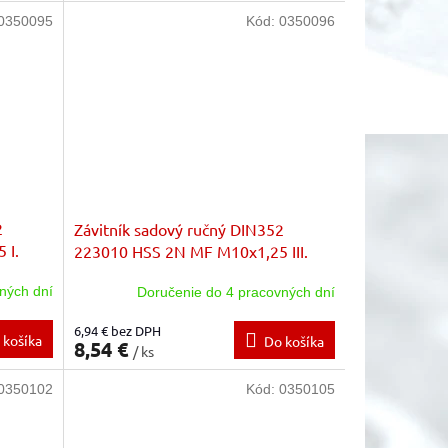
0350095
Kód:
0350096
2
Závitník sadový ručný DIN352
 I.
223010 HSS 2N MF M10x1,25 III.
stupeň zo sady
ných dní
Doručenie do 4 pracovných dní
6,94 € bez DPH
 košíka
Do košíka
8,54 €
/ ks
0350102
Kód:
0350105