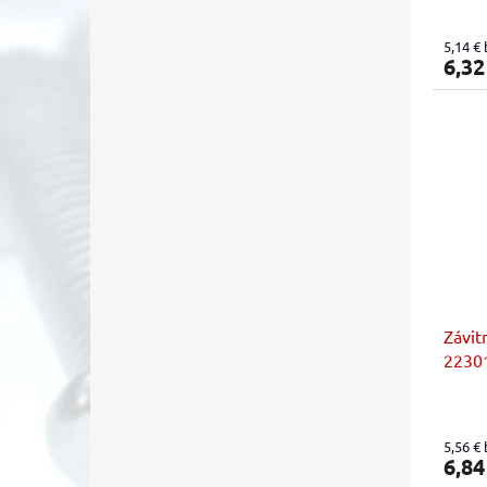
5,14 €
6,32
Závit
22301
sady 
5,56 €
6,84