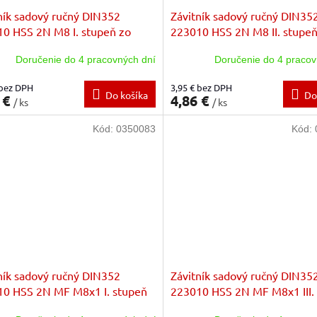
ník sadový ručný DIN352
Závitník sadový ručný DIN35
0 HSS 2N M8 I. stupeň zo
223010 HSS 2N M8 II. stupeň
zákl.stúpanie
sady zákl.stúpanie
Doručenie do 4 pracovných dní
Doručenie do 4 pracov
 bez DPH
3,95 € bez DPH
Do košíka
Do
 €
4,86 €
/ ks
/ ks
Kód:
0350083
Kód:
ník sadový ručný DIN352
Závitník sadový ručný DIN35
0 HSS 2N MF M8x1 I. stupeň
223010 HSS 2N MF M8x1 III.
dy
zo sady