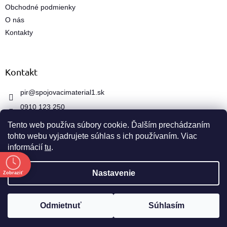
Obchodné podmienky
v
ý
O nás
p
Kontakty
i
s
u
Kontakt
pir
@
spojovacimaterial1.sk
0910 123 250
Tento web používa súbory cookie. Ďalším prechádzaním
tohto webu vyjadrujete súhlas s ich používaním. Viac
informácií
tu
.
e
Vytvoril Shoptet
Nastavenie
Zobraziť
Copyright 2026
spojovacimaterial1.sk
. Všetky práva
Odmietnuť
Súhlasím
vyhradené.