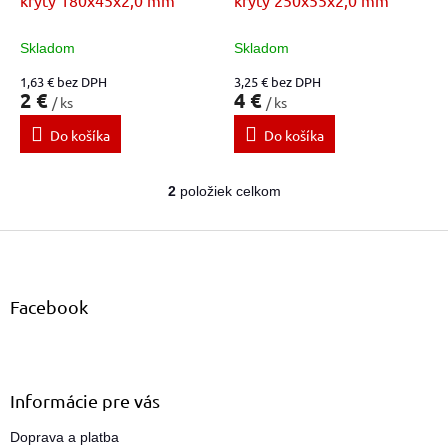
k
t
Skladom
Skladom
o
1,63 € bez DPH
3,25 € bez DPH
v
2 €
4 €
/ ks
/ ks
Do košíka
Do košíka
2
položiek celkom
O
v
Z
l
á
á
d
p
a
ä
Facebook
c
t
i
i
e
e
p
r
Informácie pre vás
v
k
Doprava a platba
y