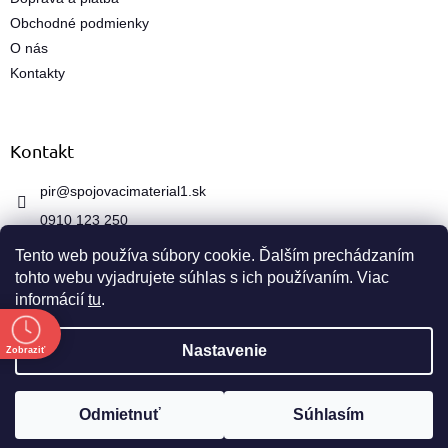
y
Obchodné podmienky
v
ý
O nás
p
Kontakty
i
s
u
Kontakt
pir
@
spojovacimaterial1.sk
0910 123 250
Tento web používa súbory cookie. Ďalším prechádzaním
tohto webu vyjadrujete súhlas s ich používaním. Viac
informácií
tu
.
e
Vytvoril Shoptet
Nastavenie
Zobraziť
Copyright 2026
spojovacimaterial1.sk
. Všetky práva
Odmietnuť
Súhlasím
vyhradené.