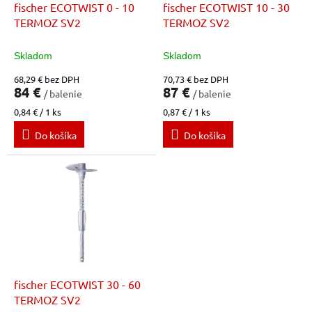
d
fischer ECOTWIST 0 - 10
fischer ECOTWIST 10 - 30
u
TERMOZ SV2
TERMOZ SV2
k
t
Skladom
Skladom
o
68,29 € bez DPH
70,73 € bez DPH
v
84 €
87 €
/ balenie
/ balenie
Jednotková
Jednotková
0,84 € / 1 ks
0,87 € / 1 ks
cena:
cena:
Do košíka
Do košíka
fischer ECOTWIST 30 - 60
TERMOZ SV2