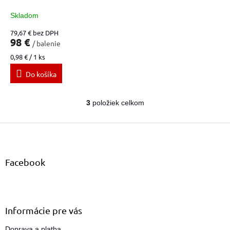
Skladom
79,67 € bez DPH
98 €
/ balenie
Jednotková
0,98 € / 1 ks
cena:
Do košíka
3
položiek celkom
O
v
Z
l
á
á
d
p
a
ä
Facebook
c
t
i
i
e
e
p
r
Informácie pre vás
v
k
Doprava a platba