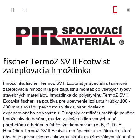
Prejsť
NÁKU
na
obsah
KOŠÍK
fischer TermoZ SV II Ecotwist
zatepľovacia hmoždinka
hmoždinka fischer Termoz SV II Ecotwist je špeciálna tanierová
zatepľovacia hmoždinka pre zápustnú montáž do všetkých typov
stavebných materiálov. hmoždinka do polystyrénu TermoZ SV II
Ecotwist fischer sa používa pre upevnenie izolantu hrúbky 100 -
400 mm s vyššou pevnosťou v tlaku, napr. dosiek z
expandovaného polystyrénu. Európsky certifikát umožňuje použitie
hmoždinky do betónu, muriva z plných i dierovaných tehál,
pórobetónu a betónu s ľahčeným kamenivom (A, B, C, D i E).
Hmoždina
TermoZ SV II Ecotwist má špeciálnu konštrukciu, ktorá
obsahuje galvanicky pozinkovanú skrutku so špeciálnym stúpaním