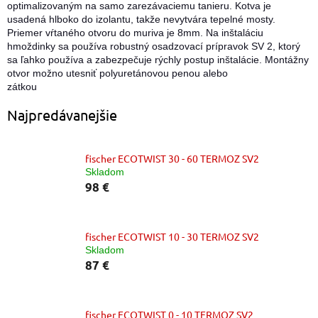
optimalizovaným na samo zarezávaciemu tanieru. Kotva je
usadená hlboko do izolantu, takže nevytvára tepelné mosty.
Priemer vŕtaného otvoru do muriva je 8mm. Na inštaláciu
hmoždinky sa používa robustný osadzovací prípravok SV 2, ktorý
sa ľahko používa a zabezpečuje rýchly postup inštalácie. Montážny
otvor možno utesniť polyuretánovou penou alebo
zátkou
Najpredávanejšie
fischer ECOTWIST 30 - 60 TERMOZ SV2
Skladom
98 €
fischer ECOTWIST 10 - 30 TERMOZ SV2
Skladom
87 €
fischer ECOTWIST 0 - 10 TERMOZ SV2