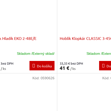
k Hladík EKO 2-48E/E
Hoblík Klopkár CLASSIC 3-45
Skladom /Externý sklad/
Skladom /Exter
€ bez DPH
33,33 € bez DPH
Do košíka
Do
€
41 €
/ ks
/ ks
Kód:
0590626
Kód: