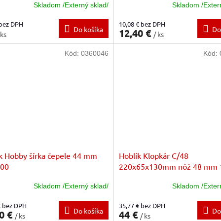
Skladom /Externý sklad/
Skladom /Exter
 bez DPH
10,08 € bez DPH
Do košíka
Do
12,40 €
 ks
/ ks
Kód:
0360046
Kód:
k Hobby šírka čepele 44 mm
Hoblík Klopkár C/48
 00
220x65x130mm nôž 48 mm 
Skladom /Externý sklad/
Skladom /Exter
€ bez DPH
35,77 € bez DPH
Do košíka
Do
0 €
44 €
/ ks
/ ks