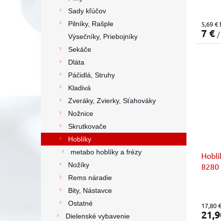
v
Sady kľúčov
Pilníky, Rašple
5,69 €
7 €
/
Výsečníky, Priebojníky
Sekáče
Dláta
Páčidlá, Struhy
Kladivá
Zveráky, Zvierky, Sťahováky
Nožnice
Skrutkovače
Hoblíky
metabo hoblíky a frézy
Hoblí
Nožíky
8280
Rems náradie
Bity, Nástavce
Ostatné
17,80 
21,9
Dielenské vybavenie