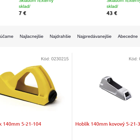
Skladom /Externý
Skladom /Extern
sklad/
sklad/
7 €
43 €
rúčame
Najlacnejšie
Najdrahšie
Najpredávanejšie
Abecedne
Kód:
0230215
Kód:
ík 140mm 5-21-104
Hoblík 140mm kovový 5-21-