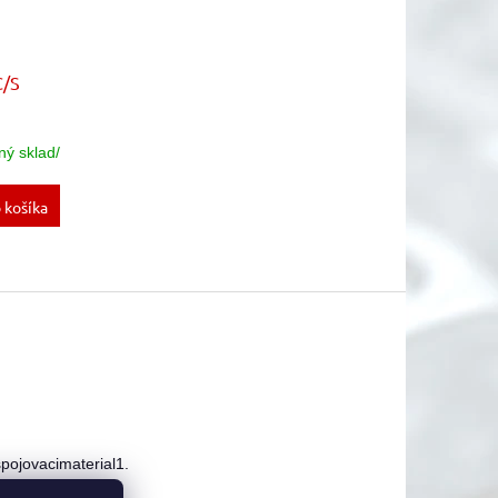
C/S
ný sklad/
 košíka
pojovacimaterial1.