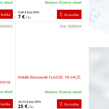
ný sklad/
Skladom /Externý sklad/
5,69 € bez DPH
 košíka
Do košíka
7 €
/ ks
0590001
Kód:
0590004
Hoblík Rímsovník CLASSIC 10-24C/S
19510
ný sklad/
Skladom /Externý sklad/
20,33 € bez DPH
 košíka
Do košíka
25 €
/ ks