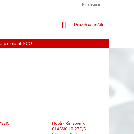
KONTAKTY
Prihlásenie
NÁKUPNÝ
Prázdny košík
KOŠÍK
 a pištole SENCO
ASSIC
Hoblík Rímsovník
CLASSIC 10-27C/S