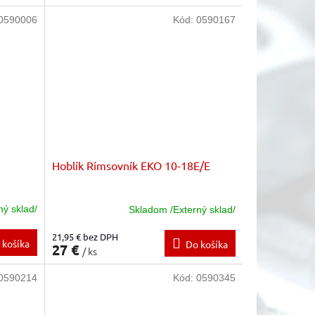
0590006
Kód:
0590167
Hoblík Rímsovník EKO 10-18E/E
ný sklad/
Skladom /Externý sklad/
21,95 € bez DPH
 košíka
Do košíka
27 €
/ ks
0590214
Kód:
0590345