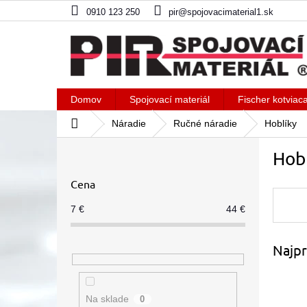
Prejsť
0910 123 250
pir@spojovacimaterial1.sk
na
obsah
Domov
Spojovací materiál
Fischer kotviac
Domov
Náradie
Ručné náradie
Hoblíky
B
Hob
o
č
Cena
n
ý
7
€
44
€
p
a
Najpr
n
e
l
Na sklade
0