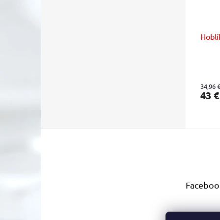
Hoblí
34,96 
43 
Z
á
p
ä
t
Faceboo
i
e