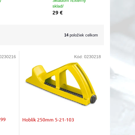
ý
Skladom /Externý
sklad/
29 €
14
položiek celkom
0230216
Kód:
0230218
399
Hoblík 250mm 5-21-103