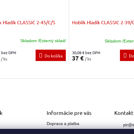
k Hladík CLASSIC 2-45/C/S
Hoblík Hladík CLASSIC 2-39/
Skladom /Externý sklad/
Skladom /Exter
€ bez DPH
30,08 € bez DPH
Do košíka
Do
€
37 €
/ ks
/ ks
O
v
l
á
d
a
c
i
k
Informácie pre vás
Kontakt
e
p
Doprava a platba
pir
@
s
r
sk
Obchodné podmienky