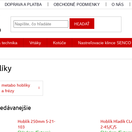
DOPRAVA A PLATBA
OBCHODNÉ PODMIENKY
O NÁS
HĽADAŤ
a technika
Vrtáky
Kotúče
Nastreľovacie klince SENCO
líky
metabo hoblíky
a frézy
edávanejšie
Hoblík 250mm 5-21-
Hoblík Hladík CL
103
2-45/C/S