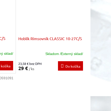
C/S
Hoblík Rímsovník CLASSIC 10-27C/S
ný sklad/
Skladom /Externý sklad/
23,58 € bez DPH
 košíka
Do košíka
29 €
/ ks
0591091