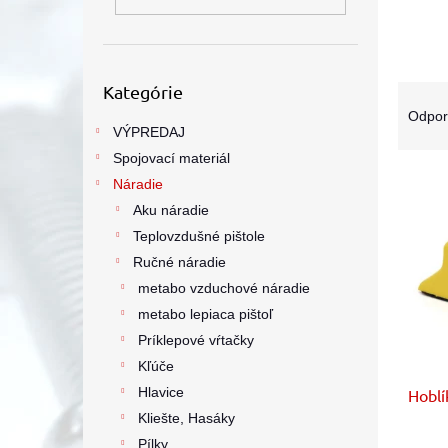
Preskočiť
R
Kategórie
kategórie
a
Odpo
d
VÝPREDAJ
e
Spojovací materiál
V
n
Náradie
ý
i
Aku náradie
p
e
Teplovzdušné pištole
i
p
Ručné náradie
s
r
p
o
metabo vzduchové náradie
r
d
metabo lepiaca pištoľ
o
u
Príklepové vŕtačky
d
k
Kľúče
u
t
Hlavice
Hobl
k
o
t
v
Kliešte, Hasáky
o
Pílky