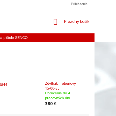
KONTAKTY
Prihlásenie
NÁKUPNÝ
Prázdny košík
KOŠÍK
 a pištole SENCO
Zdvihák hrebeňový
26844
15-00-5t
Doručenie do 4
pracovných dní
380 €