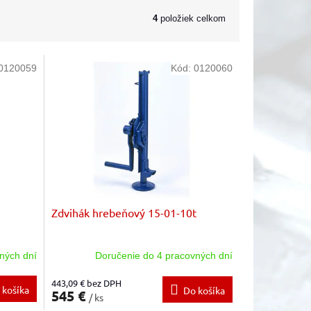
4
položiek celkom
0120059
Kód:
0120060
Zdvihák hrebeňový 15-01-10t
ných dní
Doručenie do 4 pracovných dní
443,09 € bez DPH
 košíka
Do košíka
545 €
/ ks