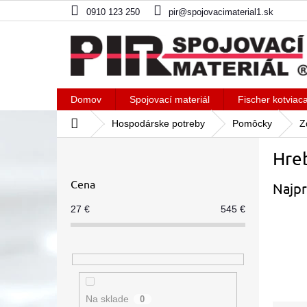
Prejsť
0910 123 250
pir@spojovacimaterial1.sk
na
obsah
Domov
Spojovací materiál
Fischer kotviac
Domov
Hospodárske potreby
Pomôcky
Z
B
Hre
o
č
Cena
Najpr
n
ý
27
€
545
€
p
a
n
e
l
Na sklade
0