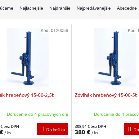
rúčame
Najlacnejšie
Najdrahšie
Najpredávanejšie
Abecedne
Kód:
0120058
Kód:
ák hrebeňový 15-00-2,5t
Zdvihák hrebeňový 15-00-5t
Doručenie do 4 pracovných dní
Doručenie do 4 pracov
 € bez DPH
308,94 € bez DPH
Do košíka
Do
 €
380 €
/ ks
/ ks