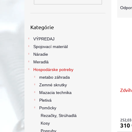
R
a
Odpo
d
e
Preskočiť
V
n
Kategórie
kategórie
ý
i
p
e
VÝPREDAJ
i
p
Spojovací materiál
s
r
Náradie
p
o
Meradlá
r
d
Hospodárske potreby
o
u
d
k
metabo záhrada
u
t
Zemné skrutky
Zdvih
k
o
Mazacia technika
t
v
Pletivá
o
Pomôcky
v
Rezačky, Strúhadlá
252,03
Kosy
310
Popruhy