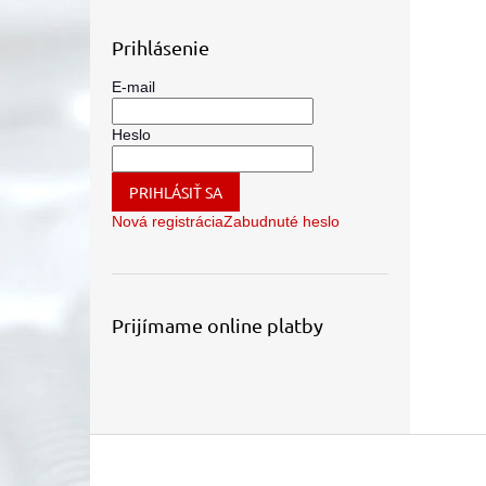
Prihlásenie
E-mail
Heslo
PRIHLÁSIŤ SA
Nová registrácia
Zabudnuté heslo
Prijímame online platby
Z
á