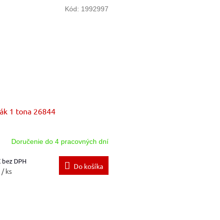
Kód:
1992997
ák 1 tona 26844
Doručenie do 4 pracovných dní
€ bez DPH
Do košíka
€
/ ks
O
v
l