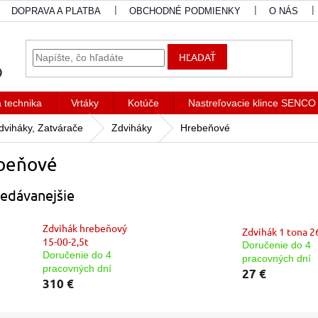
DOPRAVA A PLATBA
OBCHODNÉ PODMIENKY
O NÁS
HĽADAŤ
a technika
Vrtáky
Kotúče
Nastreľovacie klince SENCO
dviháky, Zatvárače
Zdviháky
Hrebeňové
beňové
edávanejšie
Zdvihák hrebeňový
Zdvihák 1 tona 
15-00-2,5t
Doručenie do 4
Doručenie do 4
pracovných dní
pracovných dní
27 €
310 €