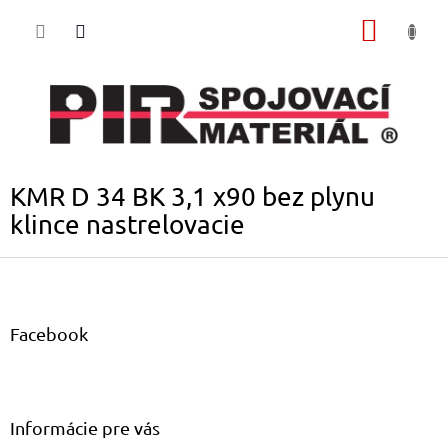
Prejsť
NÁKU
na
obsah
KOŠÍK
KMR D 34 BK 3,1 x90 bez plynu
klince nastrelovacie
Z
á
p
ä
Facebook
t
i
e
Informácie pre vás