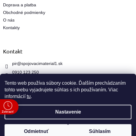
Doprava a platba
Obchodné podmienky
O nás
Kontakty
Kontakt
pir
@
spojovacimaterial1.sk
0910 123 250
Tento web používa súbory cookie. Ďalším prechádzaním
tohto webu vyjadrujete súhlas s ich používaním. Viac
informácií
tu
.
e
Vytvoril Shoptet
Nastavenie
Zobraziť
Copyright 2026
spojovacimaterial1.sk
. Všetky práva
Odmietnuť
Súhlasím
vyhradené.