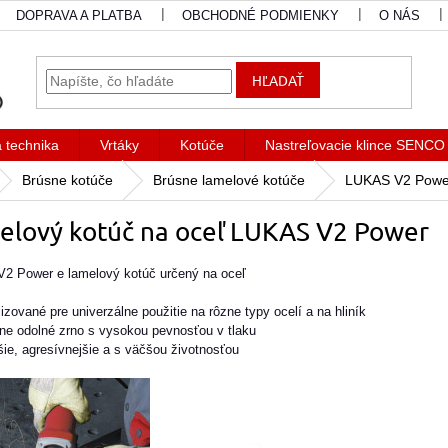
DOPRAVA A PLATBA
OBCHODNÉ PODMIENKY
O NÁS
HĽADAŤ
a technika
Vrtáky
Kotúče
Nastreľovacie klince SENCO
Brúsne kotúče
Brúsne lamelové kotúče
LUKAS V2 Power
elový kotúč na oceľ LUKAS V2 Power
2 Power e lamelový kotúč určený na oceľ
lizované pre univerzálne použitie
na rôzne typy ocelí a na hliník
mne odolné zrno s vysokou
pevnosťou v tlaku
jšie, agresívnejšie a s väčšou
životnosťou