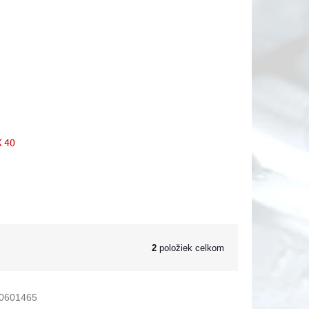
K 40
2
položiek celkom
0601465