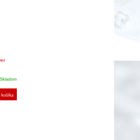
wer
Skladom
 košíka