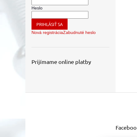
Heslo
PRIHLÁSIŤ SA
Nová registrácia
Zabudnuté heslo
Prijímame online platby
Z
á
p
ä
t
Faceboo
i
e