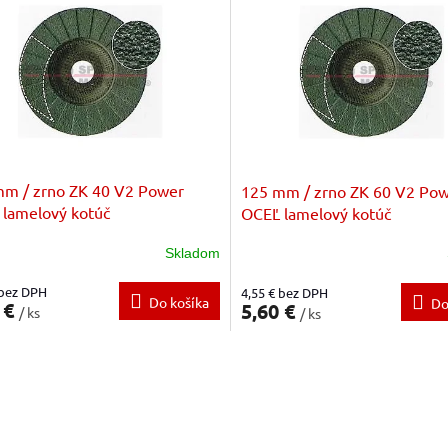
m / zrno ZK 40 V2 Power
125 mm / zrno ZK 60 V2 Po
lamelový kotúč
OCEĽ lamelový kotúč
Skladom
 bez DPH
4,55 € bez DPH
Do košíka
Do
 €
5,60 €
/ ks
/ ks
O
v
l
á
d