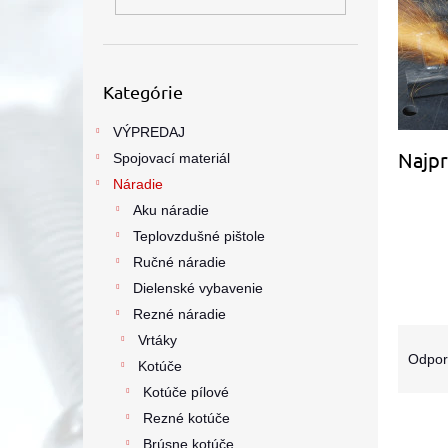
Preskočiť
Kategórie
kategórie
VÝPREDAJ
Najpr
Spojovací materiál
Náradie
Aku náradie
Teplovzdušné pištole
Ručné náradie
Dielenské vybavenie
Rezné náradie
R
Vrtáky
a
Odpo
Kotúče
d
Kotúče pílové
e
V
Rezné kotúče
n
ý
i
Brúsne kotúče