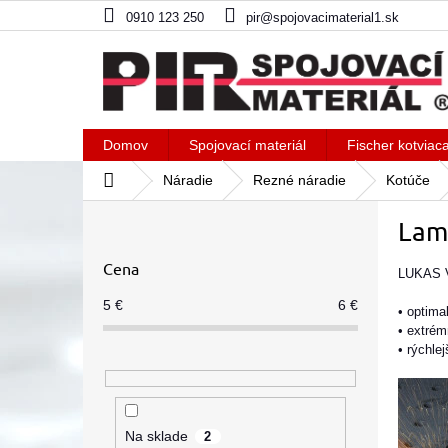
Prejsť
0910 123 250
pir@spojovacimaterial1.sk
na
obsah
Domov
Spojovací materiál
Fischer kotviac
Domov
Náradie
Rezné náradie
Kotúče
B
Lam
o
č
Cena
n
LUKAS V
ý
5
€
6
€
• optima
p
• extré
a
• rýchle
n
e
l
Na sklade
2