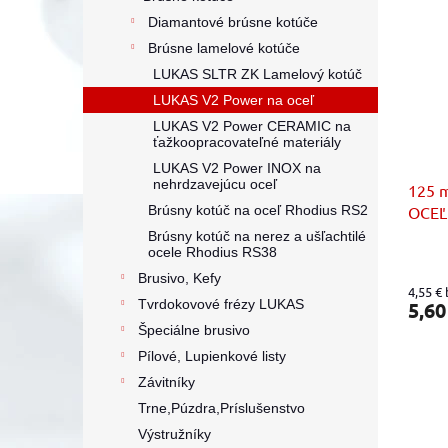
p
e
Diamantové brúsne kotúče
i
p
Brúsne lamelové kotúče
s
r
LUKAS SLTR ZK Lamelový kotúč
p
o
LUKAS V2 Power na oceľ
r
d
o
u
LUKAS V2 Power CERAMIC na
ťažkoopracovateľné materiály
d
k
u
LUKAS V2 Power INOX na
t
nehrdzavejúcu oceľ
125 m
k
o
Brúsny kotúč na oceľ Rhodius RS2
OCEĽ 
t
v
o
Brúsny kotúč na nerez a ušľachtilé
ocele Rhodius RS38
v
Brusivo, Kefy
4,55 €
Tvrdokovové frézy LUKAS
5,60
Špeciálne brusivo
Pílové, Lupienkové listy
Závitníky
Trne,Púzdra,Príslušenstvo
Výstružníky