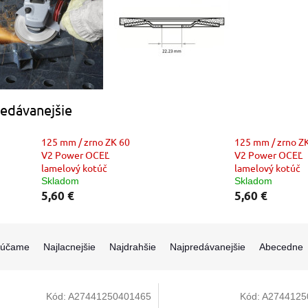
edávanejšie
125 mm / zrno ZK 60
125 mm / zrno Z
V2 Power OCEĽ
V2 Power OCEĽ
lamelový kotúč
lamelový kotúč
Skladom
Skladom
5,60 €
5,60 €
rúčame
Najlacnejšie
Najdrahšie
Najpredávanejšie
Abecedne
Kód:
A27441250401465
Kód:
A2744125