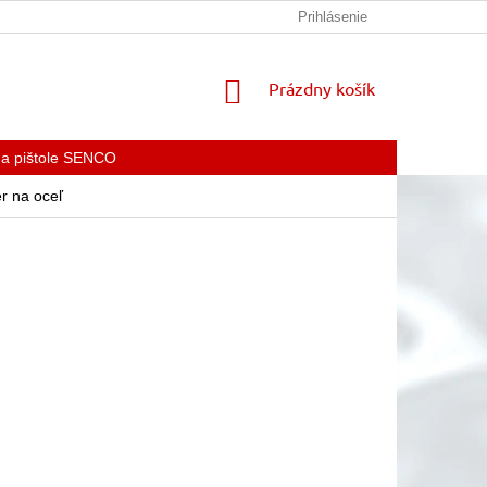
KONTAKTY
Prihlásenie
NÁKUPNÝ
Prázdny košík
KOŠÍK
 a pištole SENCO
 na oceľ