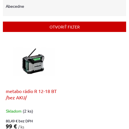
d
e
Abecedne
n
i
e
OTVORIŤ FILTER
p
r
V
o
ý
d
p
u
i
k
s
t
p
o
r
v
o
d
metabo rádio R 12-18 BT
u
/bez AKU/
k
t
Skladom
(2 ks)
o
80,49 € bez DPH
v
99 €
/ ks