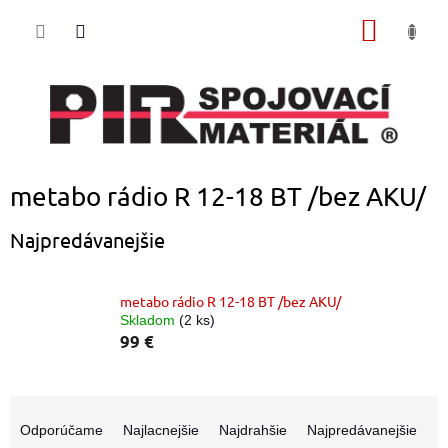
Prejsť
NÁKU
na
obsah
KOŠÍK
metabo rádio R 12-18 BT /bez AKU/
Najpredávanejšie
metabo rádio R 12-18 BT /bez AKU/
Skladom
(2 ks)
99 €
R
a
Odporúčame
Najlacnejšie
Najdrahšie
Najpredávanejšie