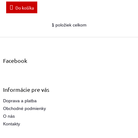
Do košíka
1
položiek celkom
O
v
Z
l
á
á
d
p
a
ä
Facebook
c
t
i
i
e
e
p
r
Informácie pre vás
v
k
Doprava a platba
y
Obchodné podmienky
v
ý
O nás
p
Kontakty
i
s