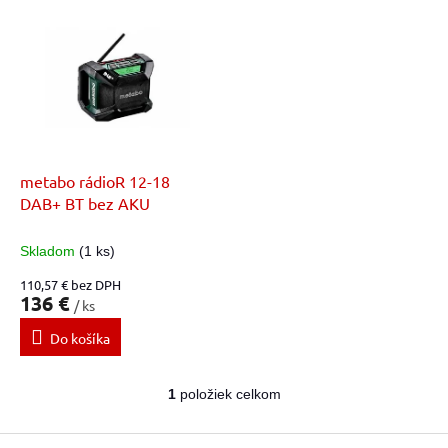
V
o
ý
d
p
u
i
k
s
t
p
o
r
v
o
d
metabo rádioR 12-18
u
DAB+ BT bez AKU
k
t
Skladom
(1 ks)
o
110,57 € bez DPH
v
136 €
/ ks
Do košíka
1
položiek celkom
O
v
Z
l