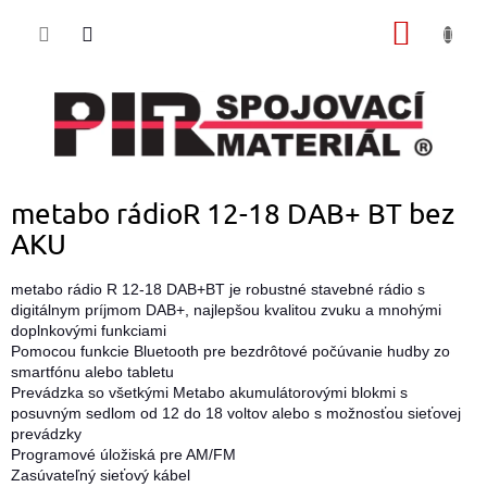
Prejsť
NÁKU
na
obsah
KOŠÍK
metabo rádioR 12-18 DAB+ BT bez
AKU
metabo rádio R 12-18 DAB+BT je robustné stavebné rádio s
digitálnym príjmom DAB+, najlepšou kvalitou zvuku a mnohými
doplnkovými funkciami
Pomocou funkcie Bluetooth pre bezdrôtové počúvanie hudby zo
smartfónu alebo tabletu
Prevádzka so všetkými Metabo akumulátorovými blokmi s
posuvným sedlom od 12 do 18 voltov alebo s možnosťou sieťovej
prevádzky
Programové úložiská pre AM/FM
Zasúvateľný sieťový kábel