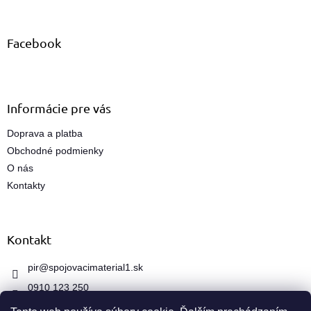
á
á
d
p
a
ä
Facebook
c
t
i
i
e
e
p
r
Informácie pre vás
v
k
Doprava a platba
y
Obchodné podmienky
v
ý
O nás
p
Kontakty
i
s
u
Kontakt
pir
@
spojovacimaterial1.sk
0910 123 250