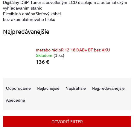
Digitálny DSP-Tuner s osvetleným LCD displejom a automatickým
vyhľadávaním staníc
Flexibilná anténaSieťový kábel
bez akumulátorového bloku
Najpredávanejšie
metabo rádioR 12-18 DAB+ BT bez AKU
Skladom
(1 ks)
136 €
R
a
Odporúčame
Najlacnejšie
Najdrahšie
Najpredávanejšie
d
e
Abecedne
n
i
e
OTVORIŤ FILTER
p
r