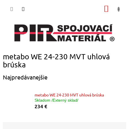
Prejsť
NÁKU
na
obsah
KOŠÍK
metabo WE 24-230 MVT uhlová
brúska
Najpredávanejšie
metabo WE 24-230 MVT uhlová brúska
Skladom /Externý sklad/
234 €
R