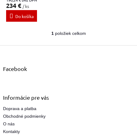
v
234 €
/ ks
Do košíka
1
položiek celkom
O
v
Z
l
á
á
d
p
a
ä
Facebook
c
t
i
i
e
e
p
r
Informácie pre vás
v
k
Doprava a platba
y
Obchodné podmienky
v
ý
O nás
p
Kontakty
i