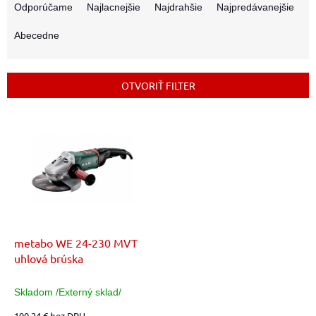
a
Odporúčame
Najlacnejšie
Najdrahšie
Najpredávanejšie
d
e
Abecedne
n
i
e
OTVORIŤ FILTER
p
r
V
o
ý
d
p
u
i
k
s
t
p
o
r
v
o
d
metabo WE 24-230 MVT
u
uhlová brúska
k
t
Skladom /Externý sklad/
o
190,24 € bez DPH