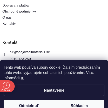
k
Doprava a platba
y
Obchodné podmienky
v
ý
O nás
p
Kontakty
i
s
u
Kontakt
pir
@
spojovacimaterial1.sk
0910 123 250
Tento web používa súbory cookie. Ďalším prechádzaním
tohto webu vyjadrujete súhlas s ich používaním. Viac
informácií
tu
.
e
Vytvoril Shoptet
Nastavenie
Zobraziť
Copyright 2026
spojovacimaterial1.sk
. Všetky práva
Odmietnuť
Súhlasím
vyhradené.