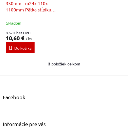
330mm - m24x 110x
1100mm Pätka stĺpiku
nastavitelná
Skladom
8,62 € bez DPH
10,60 €
/ ks
Do košíka
3
položiek celkom
O
v
Z
l
á
á
d
p
a
ä
Facebook
c
t
i
i
e
e
p
r
Informácie pre vás
v