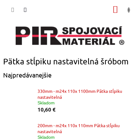
Prejsť
NÁKU
na
obsah
KOŠÍK
Pätka stĺpiku nastavitelná šróbom
Najpredávanejšie
330mm - m24x 110x 1100mm Pätka stĺpiku
nastavitelná
Skladom
10,60 €
200mm - m24x 110x 110mm Pätka stĺpiku
nastavitelná
Skladom