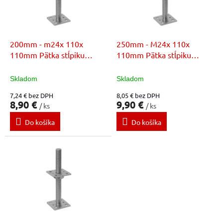
t
p
o
r
v
o
d
200mm - m24x 110x
250mm - M24x 110x
u
110mm Pätka stĺpiku
110mm Pätka stĺpiku
k
nastavitelná
nastavitelná
t
Skladom
Skladom
o
7,24 € bez DPH
8,05 € bez DPH
v
8,90 €
9,90 €
/ ks
/ ks
Do košíka
Do košíka