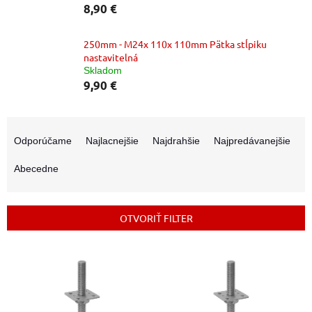
8,90 €
250mm - M24x 110x 110mm Pätka stĺpiku
nastavitelná
Skladom
9,90 €
R
a
Odporúčame
Najlacnejšie
Najdrahšie
Najpredávanejšie
d
e
Abecedne
n
i
e
OTVORIŤ FILTER
p
r
V
o
ý
d
p
u
i
k
s