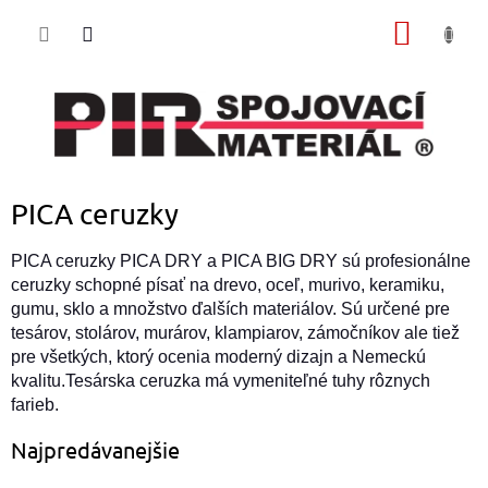
Prejsť
NÁKU
na
obsah
KOŠÍK
PICA ceruzky
PICA ceruzky PICA DRY a PICA BIG DRY sú profesionálne
ceruzky schopné písať na drevo, oceľ, murivo, keramiku,
gumu, sklo a množstvo ďalších materiálov. Sú určené pre
tesárov, stolárov, murárov, klampiarov, zámočníkov ale tiež
pre všetkých, ktorý ocenia moderný dizajn a Nemeckú
kvalitu.Tesárska ceruzka má vymeniteľné tuhy rôznych
farieb.
Najpredávanejšie