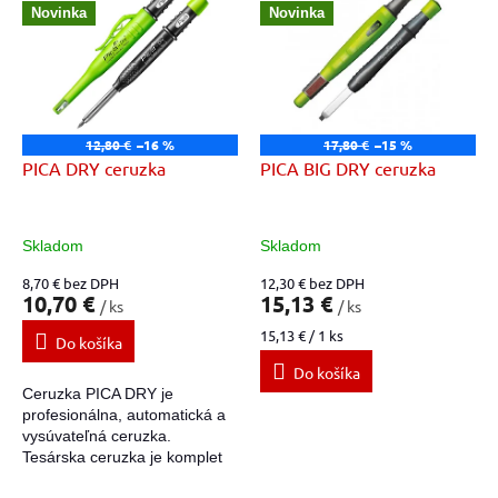
d
Novinka
Novinka
p
u
i
k
s
t
p
o
r
v
o
12,80 €
–16 %
17,80 €
–15 %
d
PICA DRY ceruzka
PICA BIG DRY ceruzka
u
k
t
Skladom
Skladom
o
8,70 € bez DPH
12,30 € bez DPH
v
10,70 €
15,13 €
/ ks
/ ks
Jednotková
15,13 € / 1 ks
Do košíka
cena:
Do košíka
Ceruzka PICA DRY je
profesionálna, automatická a
vysúvateľná ceruzka.
Tesárska ceruzka je komplet
so špeciálnym puzdrom so