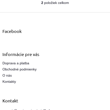
sponou a čepieľkou na
2
položiek celkom
O
ostrenie hrotu tuhy. Ceruzka...
v
Z
l
á
á
d
p
a
ä
Facebook
c
t
i
i
e
e
p
r
Informácie pre vás
v
k
Doprava a platba
y
Obchodné podmienky
v
ý
O nás
p
Kontakty
i
s
u
Kontakt