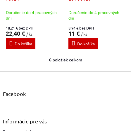
Doručenie do 4 pracovných
Doručenie do 4 pracovných
dní
dní
18,21 € bez DPH
8,94 € bez DPH
22,40 €
11 €
/ ks
/ ks
Do košíka
Do košíka
6
položiek celkom
O
v
Z
l
á
á
d
p
a
ä
Facebook
c
t
i
i
e
e
p
r
Informácie pre vás
v
k