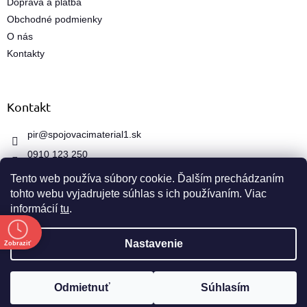
Doprava a platba
y
Obchodné podmienky
v
ý
O nás
p
Kontakty
i
s
u
Kontakt
pir
@
spojovacimaterial1.sk
0910 123 250
Tento web používa súbory cookie. Ďalším prechádzaním
tohto webu vyjadrujete súhlas s ich používaním. Viac
informácií
tu
.
e
Vytvoril Shoptet
Nastavenie
Zobraziť
Copyright 2026
spojovacimaterial1.sk
. Všetky práva
Odmietnuť
Súhlasím
vyhradené.