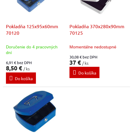
t
p
o
r
v
o
d
Pokladňa 125x95x60mm
Pokladňa 370x280x90mm
u
70120
70125
k
t
Doručenie do 4 pracovných
Momentálne nedostupné
o
dní
30,08 € bez DPH
v
37 €
6,91 € bez DPH
/ ks
8,50 €
/ ks
Do košíka
Do košíka