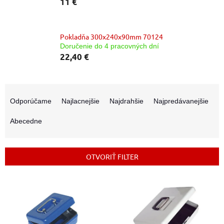
11 €
Pokladňa 300x240x90mm 70124
Doručenie do 4 pracovných dní
22,40 €
R
a
Odporúčame
Najlacnejšie
Najdrahšie
Najpredávanejšie
d
e
Abecedne
n
i
e
OTVORIŤ FILTER
p
r
V
o
ý
d
p
u
i
k
s