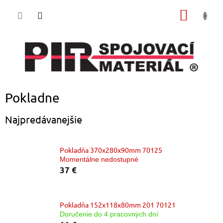
Prejsť
NÁKU
na
obsah
KOŠÍK
Pokladne
Najpredávanejšie
Pokladňa 370x280x90mm 70125
Momentálne nedostupné
37 €
Pokladňa 152x118x80mm 201 70121
Doručenie do 4 pracovných dní