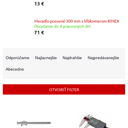
13 €
Meradlo posuvné 300 mm s hĺbkomerom KINEX
Doručenie do 4 pracovných dní
71 €
R
a
Odporúčame
Najlacnejšie
Najdrahšie
Najpredávanejšie
d
e
Abecedne
n
i
e
OTVORIŤ FILTER
p
r
V
o
ý
d
p
u
i
k
s