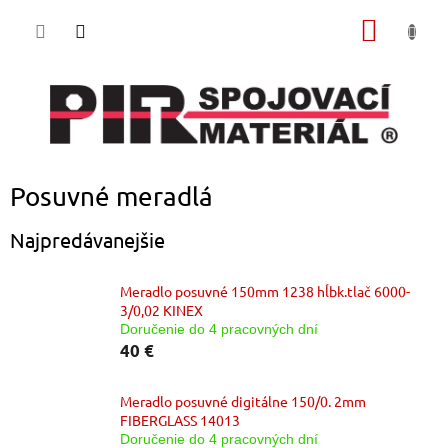
Prejsť
NÁKU
na
obsah
KOŠÍK
Posuvné meradlá
Najpredávanejšie
Meradlo posuvné 150mm 1238 hĺbk.tlač 6000-
3/0,02 KINEX
Doručenie do 4 pracovných dní
40 €
Meradlo posuvné digitálne 150/0. 2mm
FIBERGLASS 14013
Doručenie do 4 pracovných dní