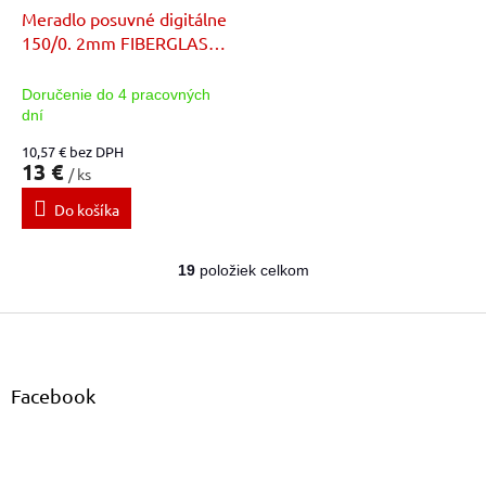
Meradlo posuvné digitálne
150/0. 2mm FIBERGLASS
14013
Doručenie do 4 pracovných
dní
10,57 € bez DPH
13 €
/ ks
Do košíka
19
položiek celkom
O
v
Z
l
á
á
d
p
a
ä
Facebook
c
t
i
i
e
e
p
r