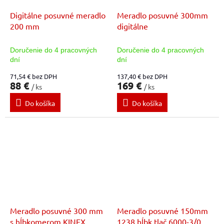
Digitálne posuvné meradlo
Meradlo posuvné 300mm
200 mm
digitálne
Doručenie do 4 pracovných
Doručenie do 4 pracovných
dní
dní
71,54 € bez DPH
137,40 € bez DPH
88 €
169 €
/ ks
/ ks
Do košíka
Do košíka
Meradlo posuvné 300 mm
Meradlo posuvné 150mm
s hĺbkomerom KINEX
1238 hĺbk.tlač 6000-3/0,02