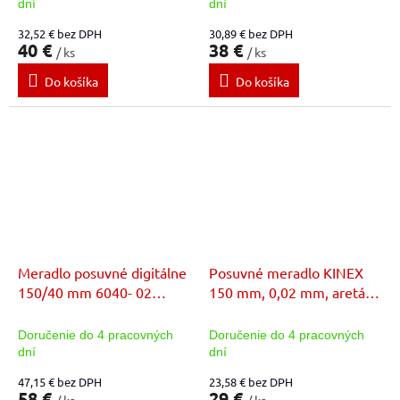
dní
dní
32,52 € bez DPH
30,89 € bez DPH
40 €
38 €
/ ks
/ ks
Do košíka
Do košíka
Meradlo posuvné digitálne
Posuvné meradlo KINEX
150/40 mm 6040- 02
150 mm, 0,02 mm, aretácia
KINEX
skrutkou
Doručenie do 4 pracovných
Doručenie do 4 pracovných
dní
dní
47,15 € bez DPH
23,58 € bez DPH
58 €
29 €