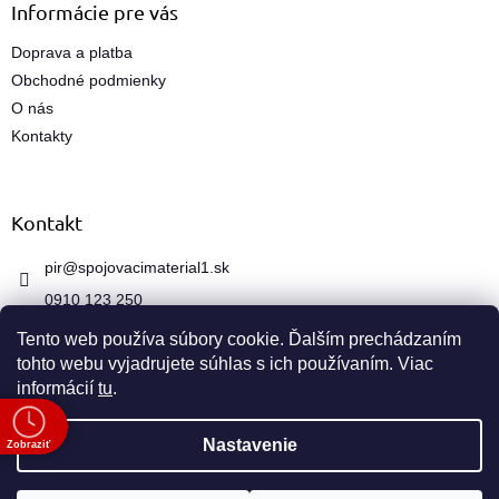
Informácie pre vás
v
k
Doprava a platba
y
Obchodné podmienky
v
ý
O nás
p
Kontakty
i
s
u
Kontakt
pir
@
spojovacimaterial1.sk
0910 123 250
Tento web používa súbory cookie. Ďalším prechádzaním
tohto webu vyjadrujete súhlas s ich používaním. Viac
informácií
tu
.
e
Vytvoril Shoptet
Nastavenie
Zobraziť
Copyright 2026
spojovacimaterial1.sk
. Všetky práva