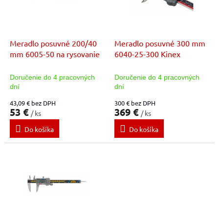
t
p
o
r
v
o
d
Meradlo posuvné 200/40
Meradlo posuvné 300 mm
u
mm 6005-50 na rysovanie
6040-25-300 Kinex
k
t
Doručenie do 4 pracovných
Doručenie do 4 pracovných
o
dní
dní
v
43,09 € bez DPH
300 € bez DPH
53 €
369 €
/ ks
/ ks
Do košíka
Do košíka