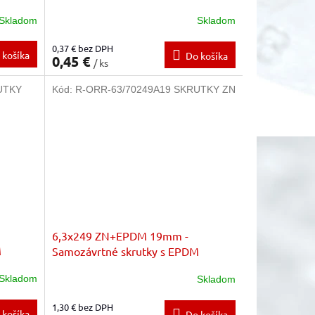
podložkou
Skladom
Skladom
0,37 € bez DPH
 košíka
Do košíka
0,45 €
/ ks
UTKY
Kód:
R-ORR-63/70249A19 SKRUTKY ZN
6,3x249 ZN+EPDM 19mm -
M
Samozávrtné skrutky s EPDM
podložkou
Skladom
Skladom
1,30 € bez DPH
 košíka
Do košíka