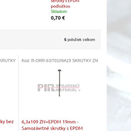
skrutky s EPDM
podložkou
Skladom
0,70 €
6
položiek celkom
SKRUTKY
Kód:
R-ORR-63/70109A19 SKRUTKY ZN
tky bez
6,3x109 ZN+EPDM 19mm -
Samozávrtné skrutky s EPDM