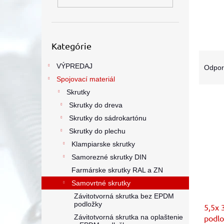
Preskočiť
Kategórie
kategórie
R
a
VÝPREDAJ
Odpo
d
Spojovací materiál
e
Skrutky
V
n
Skrutky do dreva
ý
i
Skrutky do sádrokartónu
p
e
i
p
Skrutky do plechu
s
r
Klampiarske skrutky
p
o
Samorezné skrutky DIN
r
d
Farmárske skrutky RAL a ZN
o
u
Samovrtné skrutky
d
k
u
Závitotvorná skrutka bez EPDM
t
podložky
5,5x 
k
o
Závitotvorná skrutka na oplaštenie
podlo
t
v