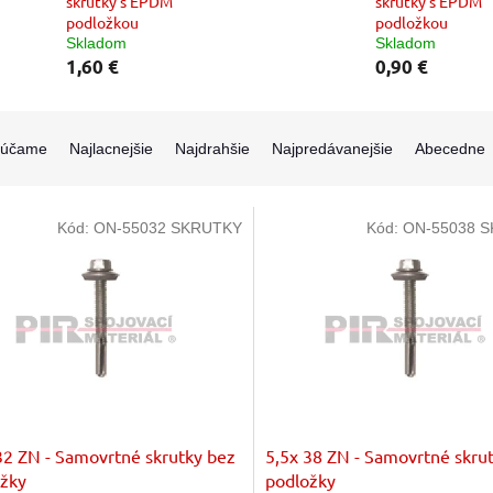
skrutky s EPDM
skrutky s EPDM
podložkou
podložkou
Skladom
Skladom
1,60 €
0,90 €
rúčame
Najlacnejšie
Najdrahšie
Najpredávanejšie
Abecedne
Kód:
ON-55032 SKRUTKY
Kód:
ON-55038 
32 ZN - Samovrtné skrutky bez
5,5x 38 ZN - Samovrtné skru
žky
podložky