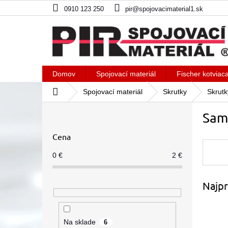
Prejsť
0910 123 250
pir@spojovacimaterial1.sk
na
obsah
Domov
Spojovací materiál
Fischer kotviac
Domov
Spojovací materiál
Skrutky
Skrutk
B
Sam
o
č
Cena
n
ý
0
€
2
€
p
a
Najpr
n
e
l
Na sklade
6