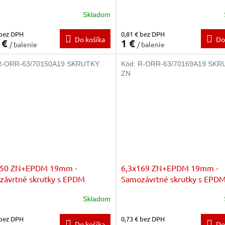
Skladom
 bez DPH
0,81 € bez DPH
Do košíka
Do
 €
1 €
/ balenie
/ balenie
R-ORR-63/70150A19 SKRUTKY
Kód:
R-ORR-63/70169A19 SKR
ZN
150 ZN+EPDM 19mm -
6,3x169 ZN+EPDM 19mm -
závrtné skrutky s EPDM
Samozávrtné skrutky s EPD
ožkou
podložkou
Skladom
 bez DPH
0,73 € bez DPH
Do košíka
Do