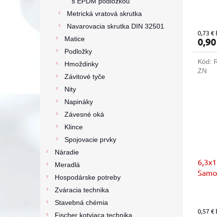
s EPDM podložkou
o
Metrická vratová skrutka
v
Navarovacia skrutka DIN 32501
0,73 €
Matice
0,90
Podložky
Kód:
Hmoždinky
ZN
Závitové tyče
Nity
Napináky
Závesné oká
Klince
Spojovacie prvky
Náradie
6,3x
Meradlá
Samo
Hospodárske potreby
podl
Zváracia technika
Stavebná chémia
0,57 €
Fischer kotviaca technika