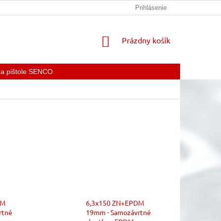
KONTAKTY
Prihlásenie
NÁKUPNÝ
Prázdny košík
KOŠÍK
 a pištole SENCO
DM
6,3x150 ZN+EPDM
rtné
19mm - Samozávrtné