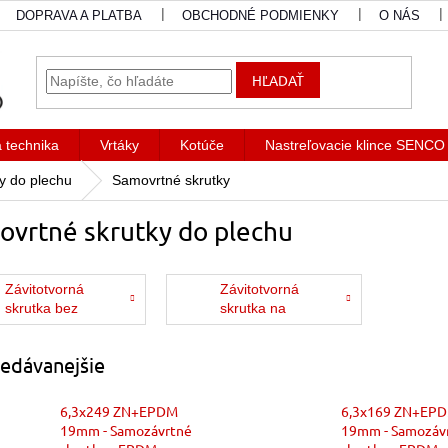
DOPRAVA A PLATBA
OBCHODNÉ PODMIENKY
O NÁS
HĽADAŤ
a technika
Vrtáky
Kotúče
Nastreľovacie klince SENCO
y do plechu
Samovrtné skrutky
ovrtné skrutky do plechu
Závitotvorná
Závitotvorná
skrutka bez
skrutka na
EPDM podložky
oplaštenie s
EPDM
edávanejšie
podložkou
6,3x249 ZN+EPDM
6,3x169 ZN+EP
19mm - Samozávrtné
19mm - Samozáv