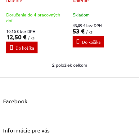
k
t
Doručenie do 4 pracovných
Skladom
o
dní
43,09 € bez DPH
v
53 €
10,16 € bez DPH
/ ks
12,50 €
/ ks
Do košíka
Do košíka
2
položiek celkom
O
v
Z
l
á
á
d
p
a
ä
Facebook
c
t
i
i
e
e
p
r
Informácie pre vás
v
k