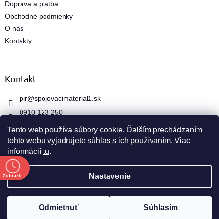
Doprava a platba
y
Obchodné podmienky
v
ý
O nás
p
Kontakty
i
s
u
Kontakt
pir
@
spojovacimaterial1.sk
0910 123 250
Tento web používa súbory cookie. Ďalším prechádzaním
tohto webu vyjadrujete súhlas s ich používaním. Viac
informácií
tu
.
e
Vytvoril Shoptet
Nastavenie
Zobraziť
Copyright 2026
spojovacimaterial1.sk
. Všetky práva
Odmietnuť
Súhlasím
vyhradené.