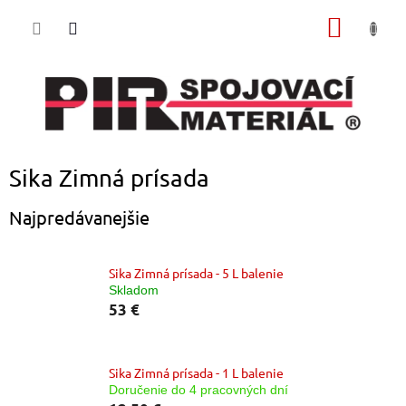
Prejsť
NÁKU
na
obsah
KOŠÍK
Sika Zimná prísada
Najpredávanejšie
Sika Zimná prísada - 5 L balenie
Skladom
53 €
Sika Zimná prísada - 1 L balenie
Doručenie do 4 pracovných dní