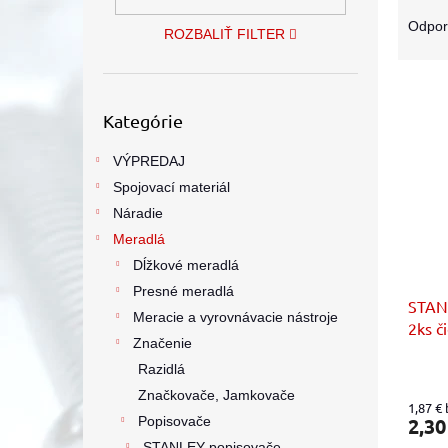
R
a
Odpo
ROZBALIŤ FILTER
d
e
V
n
Preskočiť
ý
i
Kategórie
kategórie
p
e
i
p
VÝPREDAJ
s
r
Spojovací materiál
p
o
Náradie
r
d
o
Meradlá
u
d
k
Dĺžkové meradlá
u
t
Presné meradlá
STANL
k
o
Meracie a vyrovnávacie nástroje
2ks č
t
v
Značenie
o
Razidlá
v
Značkovače, Jamkovače
1,87 €
Popisovače
2,30
STANLEY popisovače