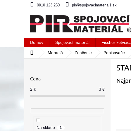
Prejsť
0910 123 250
pir@spojovacimaterial1.sk
na
obsah
Domov
Spojovací materiál
Fischer kotviac
Domov
Meradlá
Značenie
Popisovače
B
STA
o
č
Cena
Najpr
n
ý
2
€
3
€
p
a
n
e
l
Na sklade
1