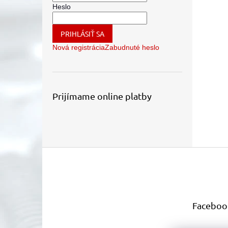
Heslo
PRIHLÁSIŤ SA
Nová registrácia
Zabudnuté heslo
Prijímame online platby
Z
á
p
ä
t
Faceboo
i
e