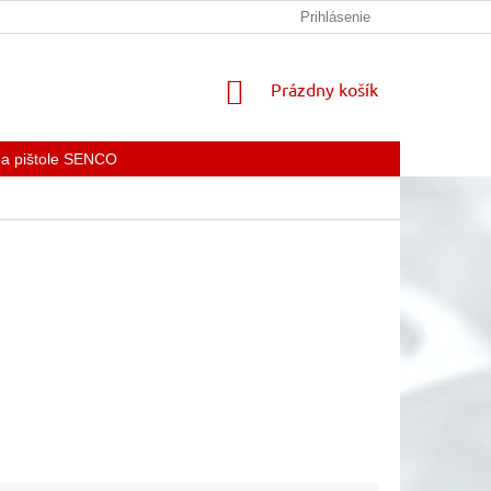
KONTAKTY
Prihlásenie
NÁKUPNÝ
Prázdny košík
KOŠÍK
 a pištole SENCO