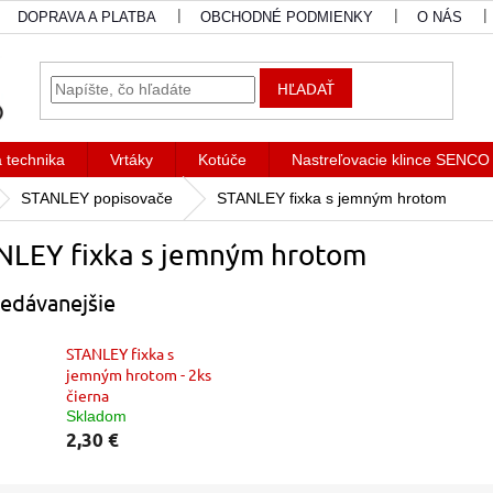
DOPRAVA A PLATBA
OBCHODNÉ PODMIENKY
O NÁS
HĽADAŤ
a technika
Vrtáky
Kotúče
Nastreľovacie klince SENCO
STANLEY popisovače
STANLEY fixka s jemným hrotom
NLEY fixka s jemným hrotom
edávanejšie
STANLEY fixka s
jemným hrotom - 2ks
čierna
Skladom
2,30 €