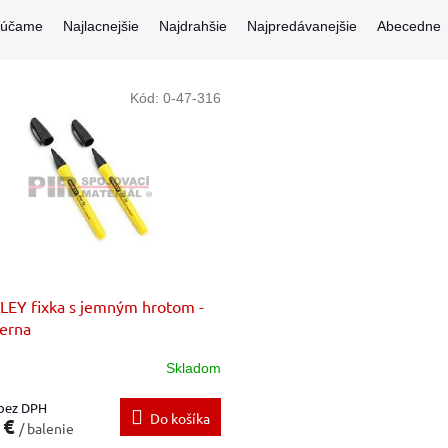
rúčame
Najlacnejšie
Najdrahšie
Najpredávanejšie
Abecedne
Kód:
0-47-316
EY fixka s jemným hrotom -
ierna
Skladom
 bez DPH
Do košíka
 €
/ balenie