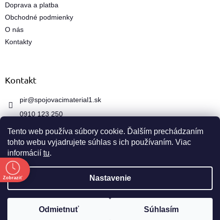
k
Doprava a platba
y
Obchodné podmienky
v
ý
O nás
p
Kontakty
i
s
u
Kontakt
pir
@
spojovacimaterial1.sk
0910 123 250
Tento web používa súbory cookie. Ďalším prechádzaním
tohto webu vyjadrujete súhlas s ich používaním. Viac
informácií
tu
.
e
Vytvoril Shoptet
Nastavenie
Zobraziť
Copyright 2026
spojovacimaterial1.sk
. Všetky práva
Odmietnuť
Súhlasím
vyhradené.