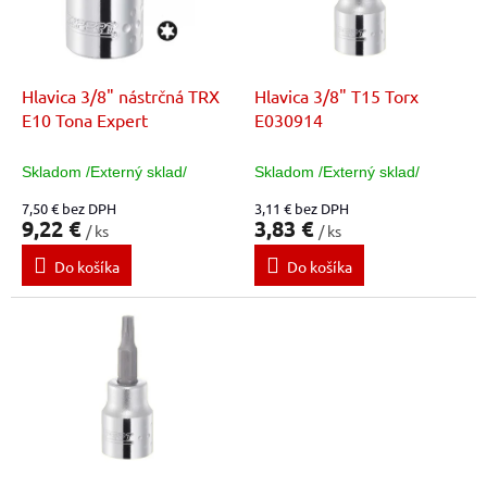
t
p
o
r
v
o
d
Hlavica 3/8" nástrčná TRX
Hlavica 3/8" T15 Torx
u
E10 Tona Expert
E030914
k
t
Skladom /Externý sklad/
Skladom /Externý sklad/
o
7,50 € bez DPH
3,11 € bez DPH
v
9,22 €
3,83 €
/ ks
/ ks
Do košíka
Do košíka