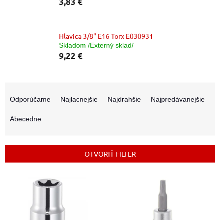
3,83 €
Hlavica 3/8" E16 Torx E030931
Skladom /Externý sklad/
9,22 €
R
a
Odporúčame
Najlacnejšie
Najdrahšie
Najpredávanejšie
d
e
Abecedne
n
i
e
OTVORIŤ FILTER
p
r
V
o
ý
d
p
u
i
k
s