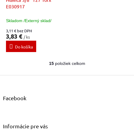
E030917
Skladom /Externý sklad/
3,11 € bez DPH
3,83 €
/ ks
Do košíka
15
položiek celkom
O
v
Z
l
á
á
d
p
a
ä
Facebook
c
t
i
i
e
e
p
r
Informácie pre vás
v