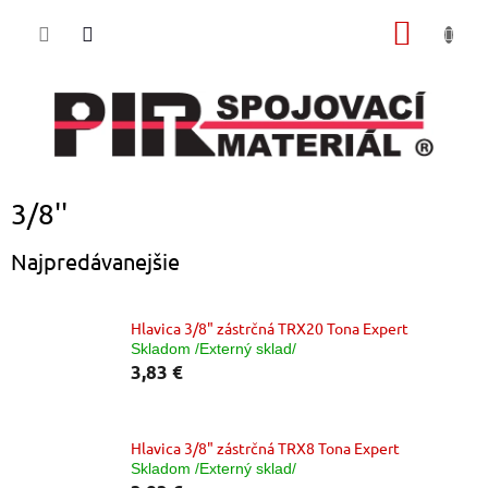
Prejsť
NÁKU
na
obsah
KOŠÍK
3/8''
Najpredávanejšie
Hlavica 3/8" zástrčná TRX20 Tona Expert
Skladom /Externý sklad/
3,83 €
Hlavica 3/8" zástrčná TRX8 Tona Expert
Skladom /Externý sklad/