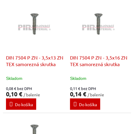
r
V
o
ý
d
p
u
i
k
s
t
p
o
r
v
o
d
DIN 7504 P ZN - 3,5x13 ZN
DIN 7504 P ZN - 3,5x16 ZN
u
TEX samorezná skrutka
TEX samorezná skrutka
k
t
Skladom
Skladom
o
0,08 € bez DPH
0,11 € bez DPH
v
0,10 €
0,14 €
/ balenie
/ balenie
Do košíka
Do košíka