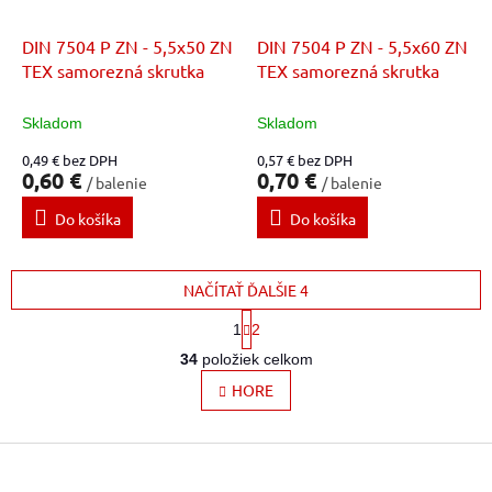
DIN 7504 P ZN - 5,5x50 ZN
DIN 7504 P ZN - 5,5x60 ZN
TEX samorezná skrutka
TEX samorezná skrutka
Skladom
Skladom
0,49 € bez DPH
0,57 € bez DPH
0,60 €
0,70 €
/ balenie
/ balenie
Do košíka
Do košíka
NAČÍTAŤ ĎALŠIE 4
S
1
2
t
O
r
34
položiek celkom
v
á
l
HORE
n
k
á
o
d
v
Z
a
a
c
á
n