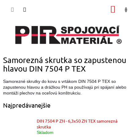
Prejsť
NÁKU
na
obsah
KOŠÍK
Samorezná skrutka so zapustenou
hlavou DIN 7504 P TEX
Samorezné skrutky do kovu s vrtákom DIN 7504 P TEX so
zapustenou hlavou a drážkou PH sa používajú pri spájaní alebo
montáži plechov na oceľovú konštrukciu.
Najpredávanejšie
DIN 7504 P ZN - 6,3x50 ZN TEX samorezná
skrutka
Skladom