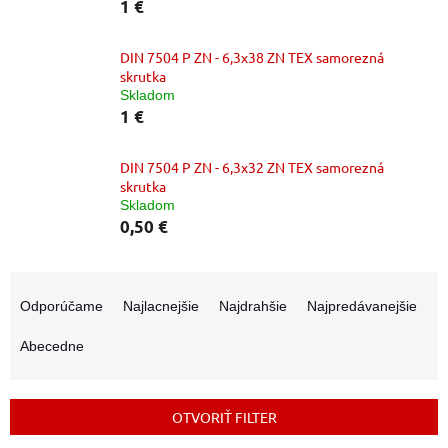
1 €
DIN 7504 P ZN - 6,3x38 ZN TEX samorezná
skrutka
Skladom
1 €
DIN 7504 P ZN - 6,3x32 ZN TEX samorezná
skrutka
Skladom
0,50 €
R
a
Odporúčame
Najlacnejšie
Najdrahšie
Najpredávanejšie
d
e
Abecedne
n
i
e
OTVORIŤ FILTER
p