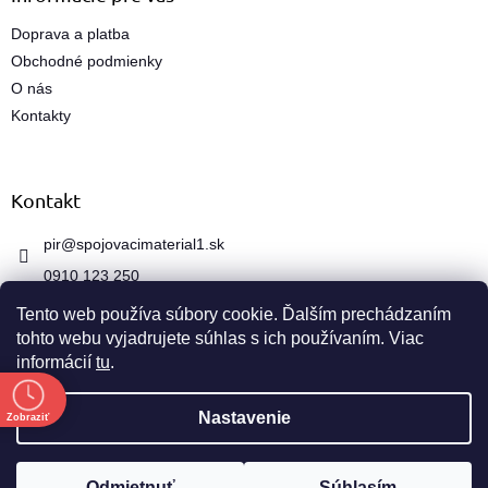
v
ý
Doprava a platba
p
Obchodné podmienky
i
s
O nás
u
Kontakty
Kontakt
pir
@
spojovacimaterial1.sk
0910 123 250
Tento web používa súbory cookie. Ďalším prechádzaním
tohto webu vyjadrujete súhlas s ich používaním. Viac
informácií
tu
.
e
Vytvoril Shoptet
Nastavenie
Zobraziť
Copyright 2026
spojovacimaterial1.sk
. Všetky práva
Odmietnuť
Súhlasím