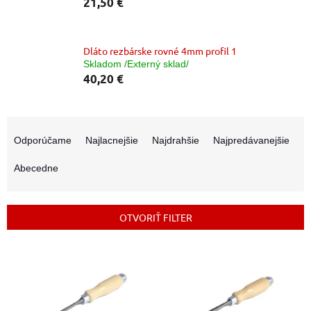
21,50 €
Dláto rezbárske rovné 4mm profil 1
Skladom /Externý sklad/
40,20 €
R
a
Odporúčame
Najlacnejšie
Najdrahšie
Najpredávanejšie
d
e
Abecedne
n
i
e
OTVORIŤ FILTER
p
r
V
o
ý
d
p
u
i
k
s