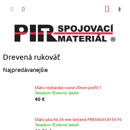
Prejsť
NÁKU
na
obsah
KOŠÍK
Drevená rukoväť
Najpredávanejšie
Dláto rezbárske rovné 20mm profil 1
Skladom /Externý sklad/
40 €
Dláto ploché 26 mm leštené PREMIUM 8116 76
Skladom /Externý sklad/