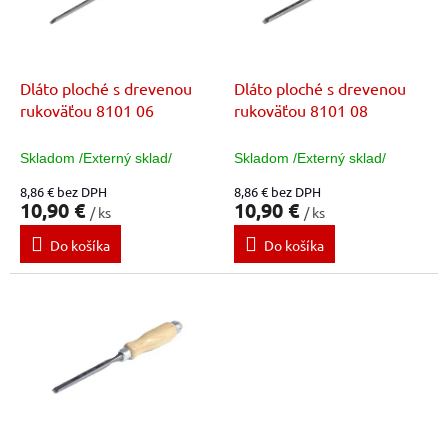
t
p
o
r
v
o
d
Dláto ploché s drevenou
Dláto ploché s drevenou
u
rukoväťou 8101 06
rukoväťou 8101 08
k
t
Skladom /Externý sklad/
Skladom /Externý sklad/
o
8,86 € bez DPH
8,86 € bez DPH
v
10,90 €
10,90 €
/ ks
/ ks
Do košíka
Do košíka