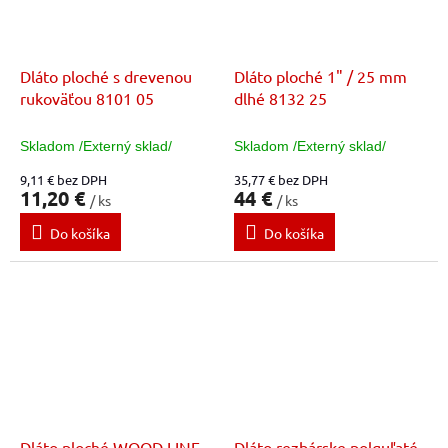
Dláto ploché s drevenou
Dláto ploché 1" / 25 mm
rukoväťou 8101 05
dlhé 8132 25
Skladom /Externý sklad/
Skladom /Externý sklad/
9,11 € bez DPH
35,77 € bez DPH
11,20 €
44 €
/ ks
/ ks
Do košíka
Do košíka
Dláto ploché WOOD LINE
Dláto rezbárske polguľaté