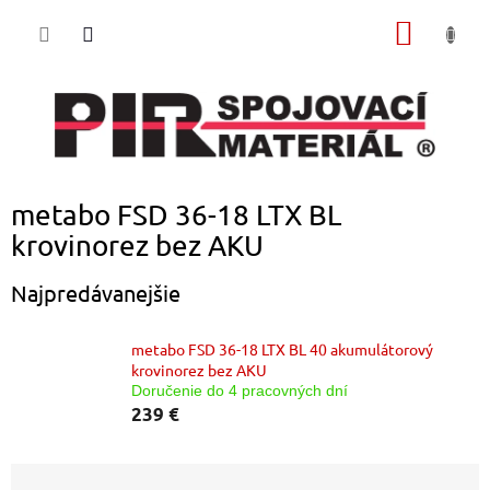
Prejsť
NÁKU
na
obsah
KOŠÍK
metabo FSD 36-18 LTX BL
krovinorez bez AKU
Najpredávanejšie
metabo FSD 36-18 LTX BL 40 akumulátorový
krovinorez bez AKU
Doručenie do 4 pracovných dní
239 €
R