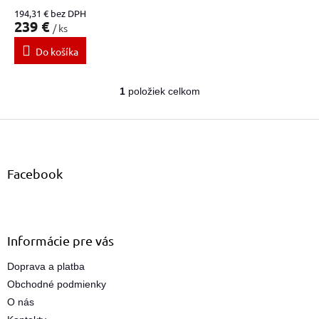
v
194,31 € bez DPH
239 €
/ ks
Do košíka
1
položiek celkom
O
v
Z
l
á
á
d
p
a
ä
Facebook
c
t
i
i
e
e
p
r
Informácie pre vás
v
k
Doprava a platba
y
Obchodné podmienky
v
ý
O nás
p