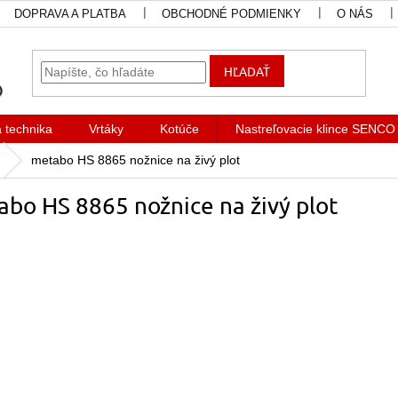
DOPRAVA A PLATBA
OBCHODNÉ PODMIENKY
O NÁS
HĽADAŤ
a technika
Vrtáky
Kotúče
Nastreľovacie klince SENCO
metabo HS 8865 nožnice na živý plot
bo HS 8865 nožnice na živý plot