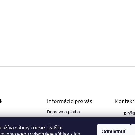
k
Informácie pre vás
Kontakt
Doprava a platba
pir
@
s
sk
Obchodné podmienky
O nás
oužíva súbory cookie. Ďalším
0910
Odmietnuť
m tohto webu vyjadrujete súhlas s ich
Kontakty