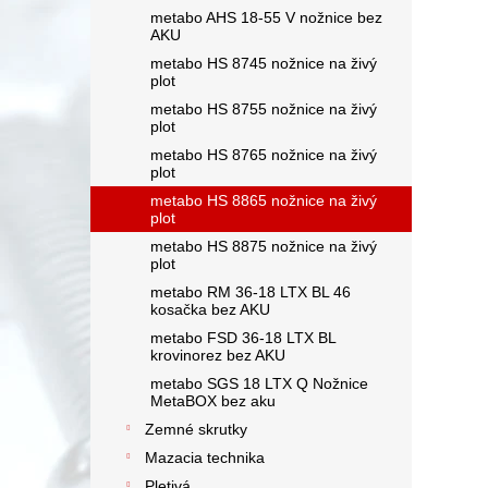
metabo AHS 18-55 V nožnice bez
AKU
metabo HS 8745 nožnice na živý
plot
metabo HS 8755 nožnice na živý
plot
metabo HS 8765 nožnice na živý
plot
metabo HS 8865 nožnice na živý
plot
metabo HS 8875 nožnice na živý
plot
metabo RM 36-18 LTX BL 46
kosačka bez AKU
metabo FSD 36-18 LTX BL
krovinorez bez AKU
metabo SGS 18 LTX Q Nožnice
MetaBOX bez aku
Zemné skrutky
Mazacia technika
Pletivá