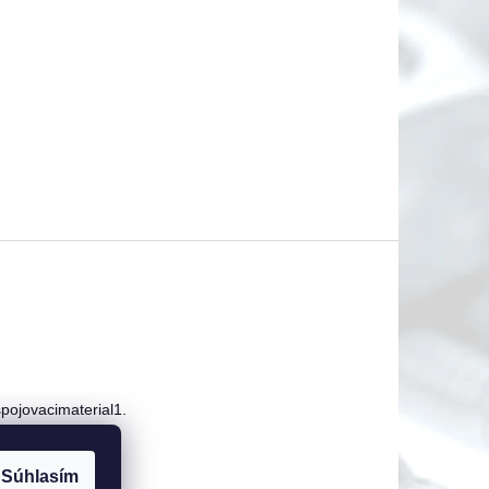
pojovacimaterial1.
 123 250
Súhlasím