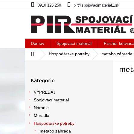
Prejsť
0910 123 250
pir@spojovacimaterial1.sk
na
obsah
Domov
Spojovací materiál
Fischer kotviac
Domov
Hospodárske potreby
metabo záhrada
B
meta
o
Preskočiť
č
Kategórie
kategórie
n
ý
VÝPREDAJ
p
Spojovací materiál
a
n
Náradie
e
Meradlá
l
Hospodárske potreby
metabo záhrada