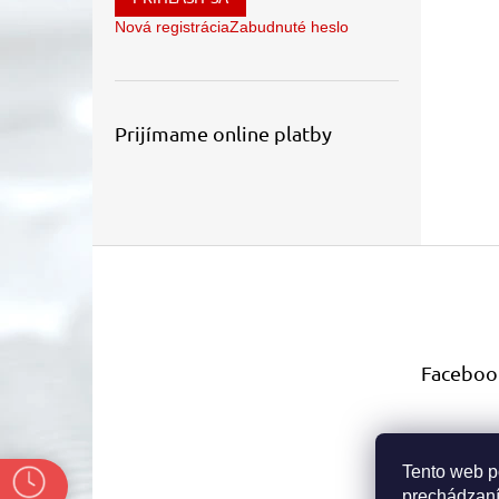
Nová registrácia
Zabudnuté heslo
Prijímame online platby
Z
á
p
ä
t
Faceboo
i
e
Tento web p
e
prechádzaní