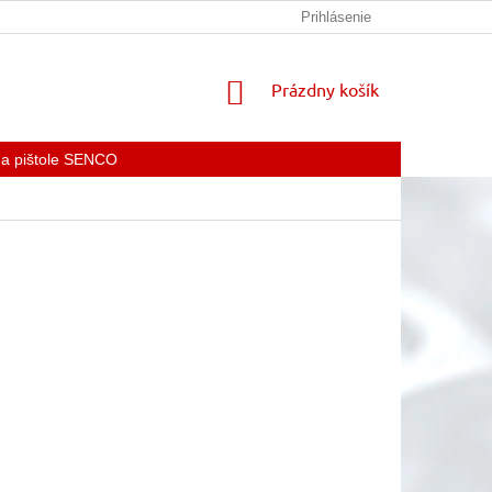
KONTAKTY
Prihlásenie
NÁKUPNÝ
Prázdny košík
KOŠÍK
 a pištole SENCO