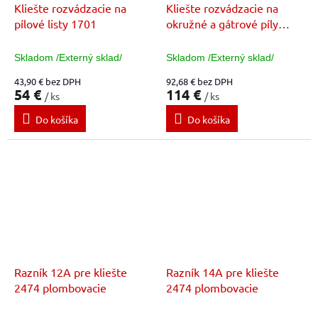
Kliešte rozvádzacie na
Kliešte rozvádzacie na
pílové listy 1701
okružné a gátrové píly
1717
Skladom /Externý sklad/
Skladom /Externý sklad/
43,90 € bez DPH
92,68 € bez DPH
54 €
114 €
/ ks
/ ks
Do košíka
Do košíka
Razník 12A pre kliešte
Razník 14A pre kliešte
2474 plombovacie
2474 plombovacie