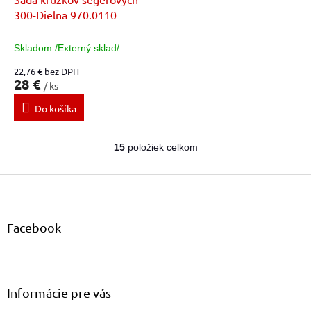
300-Dielna 970.0110
Skladom /Externý sklad/
22,76 € bez DPH
28 €
/ ks
Do košíka
15
položiek celkom
O
v
Z
l
á
á
d
p
a
ä
Facebook
c
t
i
i
e
e
p
r
Informácie pre vás
v