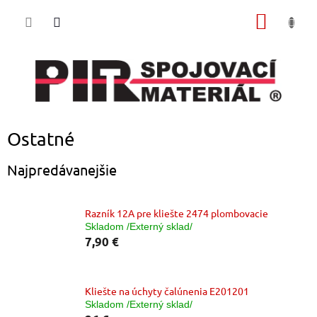
Prejsť
NÁKU
na
obsah
KOŠÍK
Ostatné
Najpredávanejšie
Razník 12A pre kliešte 2474 plombovacie
Skladom /Externý sklad/
7,90 €
Kliešte na úchyty čalúnenia E201201
Skladom /Externý sklad/