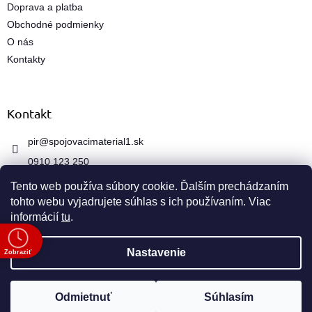
k
Doprava a platba
y
Obchodné podmienky
v
ý
O nás
p
Kontakty
i
s
u
Kontakt
pir
@
spojovacimaterial1.sk
0910 123 250
Tento web používa súbory cookie. Ďalším prechádzaním
tohto webu vyjadrujete súhlas s ich používaním. Viac
informácií
tu
.
e
Vytvoril Shoptet
Nastavenie
Zobraziť
Copyright 2026
spojovacimaterial1.sk
. Všetky práva
Odmietnuť
Súhlasím
vyhradené.