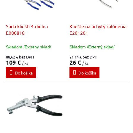
t
p
o
r
v
o
d
Sada klieští 4-dielna
Kliešte na úchyty čalúnenia
u
E080818
E201201
k
t
Skladom /Externý sklad/
Skladom /Externý sklad/
o
88,62 € bez DPH
21,14 € bez DPH
v
109 €
26 €
/ ks
/ ks
Do košíka
Do košíka