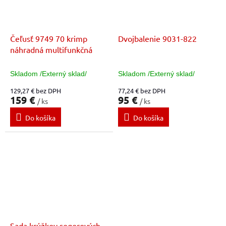
Čeľusť 9749 70 krimp
Dvojbalenie 9031-822
náhradná multifunkčná
Skladom /Externý sklad/
Skladom /Externý sklad/
129,27 € bez DPH
77,24 € bez DPH
159 €
95 €
/ ks
/ ks
Do košíka
Do košíka
Sada krúžkov segerových