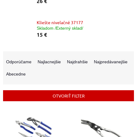
26 €
Kliešte nivelačné 37177
Skladom /Externý sklad/
15 €
R
a
Odporúčame
Najlacnejšie
Najdrahšie
Najpredávanejšie
d
e
Abecedne
n
i
e
OTVORIŤ FILTER
p
r
V
o
ý
d
p
u
i
k
s