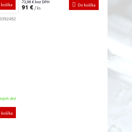
73,98 € bez DPH
 košíka
Do košíka
91 €
/ ks
3392482
ných dní
 košíka