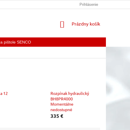
KONTAKTY
Prihlásenie
NÁKUPNÝ
Prázdny košík
KOŠÍK
 a pištole SENCO
ia 12
Rozpínak hydraulický
BH8PR4000
Momentálne
nedostupné
335 €