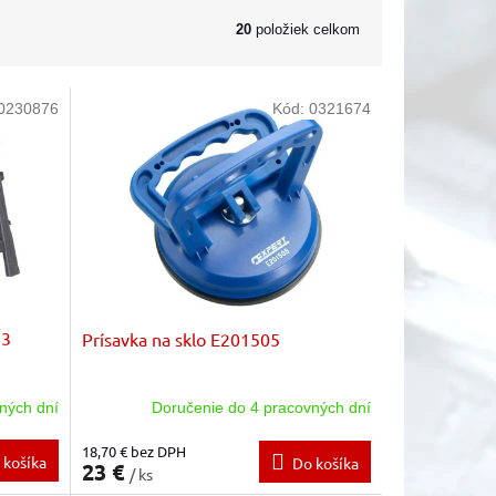
20
položiek celkom
0230876
Kód:
0321674
13
Prísavka na sklo E201505
ných dní
Doručenie do 4 pracovných dní
18,70 € bez DPH
 košíka
Do košíka
23 €
/ ks