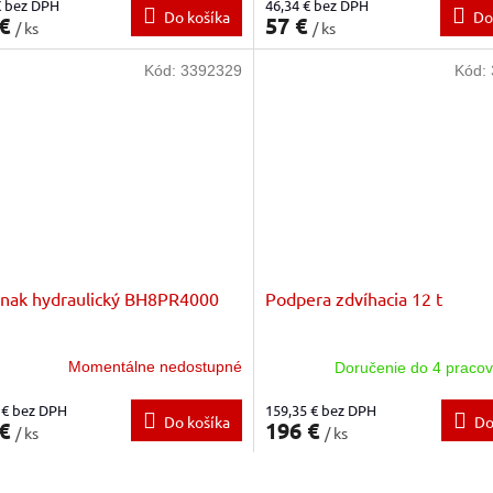
€ bez DPH
46,34 € bez DPH
Do košíka
Do
 €
57 €
/ ks
/ ks
Kód:
3392329
Kód:
nak hydraulický BH8PR4000
Podpera zdvíhacia 12 t
Momentálne nedostupné
Doručenie do 4 pracov
 € bez DPH
159,35 € bez DPH
Do košíka
Do
 €
196 €
/ ks
/ ks
O