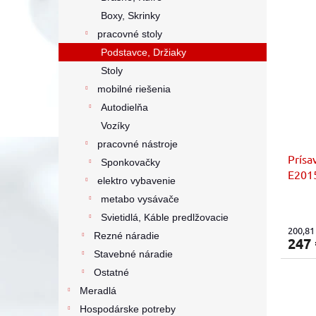
Boxy, Skrinky
pracovné stoly
Podstavce, Držiaky
Stoly
mobilné riešenia
Autodielňa
Vozíky
pracovné nástroje
Prísa
Sponkovačky
E201
elektro vybavenie
metabo vysávače
Svietidlá, Káble predlžovacie
200,81
Rezné náradie
247
Stavebné náradie
Ostatné
Meradlá
Hospodárske potreby