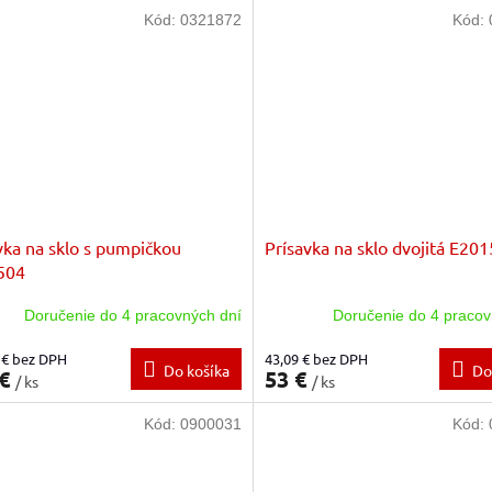
Kód:
0321872
Kód:
vka na sklo s pumpičkou
Prísavka na sklo dvojitá E20
504
Doručenie do 4 pracovných dní
Doručenie do 4 pracov
 € bez DPH
43,09 € bez DPH
Do košíka
Do
 €
53 €
/ ks
/ ks
Kód:
0900031
Kód: