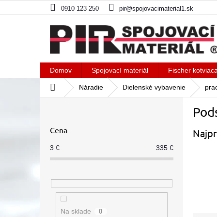
Prejsť
0910 123 250
pir@spojovacimaterial1.sk
na
obsah
Domov
Spojovací materiál
Fischer kotviac
Domov
Náradie
Dielenské vybavenie
pra
B
Pods
o
č
Cena
Najpr
n
ý
3
€
335
€
p
a
n
e
l
Na sklade
0