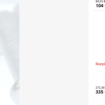
84,55 
104
Rozpí
272,36
335