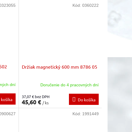
0323055
Kód:
0360222
1502
Držiak magnetický 600 mm 8786 05
ných dní
Doručenie do 4 pracovných dní
37,07 € bez DPH
 košíka
Do košíka
45,60 €
/ ks
0900627
Kód:
1991449