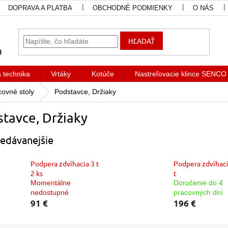
DOPRAVA A PLATBA
OBCHODNÉ PODMIENKY
O NÁS
HĽADAŤ
a technika
Vrtáky
Kotúče
Nastreľovacie klince SENCO
covné stoly
Podstavce, Držiaky
tavce, Držiaky
edávanejšie
Podpera zdvíhacia 3 t
Podpera zdvíhac
2 ks
t
Momentálne
Doručenie do 4
nedostupné
pracovných dní
91 €
196 €