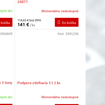
26871
ných dní
Momentálne nedostupné
114,63 € bez DPH
 košíka
Do košíka
141 €
/ ks
1994609
Kód:
3391236
u 3 tony
Podpera zdvíhacia 3 t 2 ks
ných dní
Momentálne nedostupné