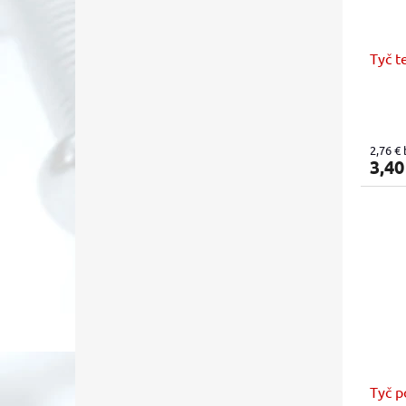
Tyč t
2,76 €
3,40
Tyč p