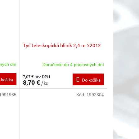
Tyč teleskopická hliník 2,4 m 52012
ných dní
Doručenie do 4 pracovných dní
7,07 € bez DPH
 košíka
Do košíka
8,70 €
/ ks
1991965
Kód:
1992304