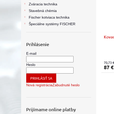
Zváracia technika
Stavebná chémia
Fischer kotviaca technika
Špeciálne systémy FISCHER
Kovad
Prihlásenie
E-mail
70,73 
Heslo
87 
PRIHLÁSIŤ SA
Nová registrácia
Zabudnuté heslo
Prijímame online platby