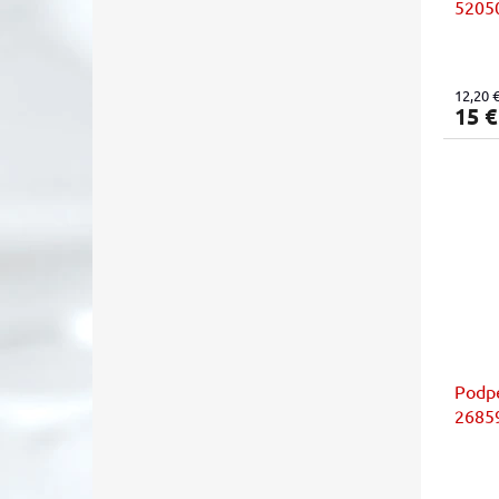
5205
12,20 
15 
Podpe
26859