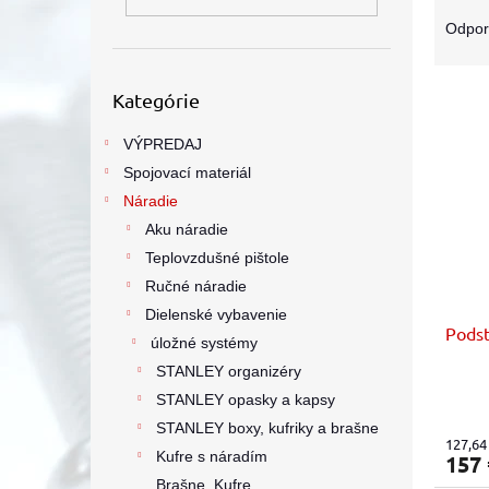
R
a
Odpo
d
e
Preskočiť
V
n
Kategórie
kategórie
ý
i
p
e
VÝPREDAJ
i
p
Spojovací materiál
s
r
Náradie
p
o
Aku náradie
r
d
Teplovzdušné pištole
o
u
d
k
Ručné náradie
u
t
Dielenské vybavenie
Podst
k
o
úložné systémy
t
v
STANLEY organizéry
o
STANLEY opasky a kapsy
v
STANLEY boxy, kufriky a brašne
127,64
Kufre s náradím
157
Brašne, Kufre