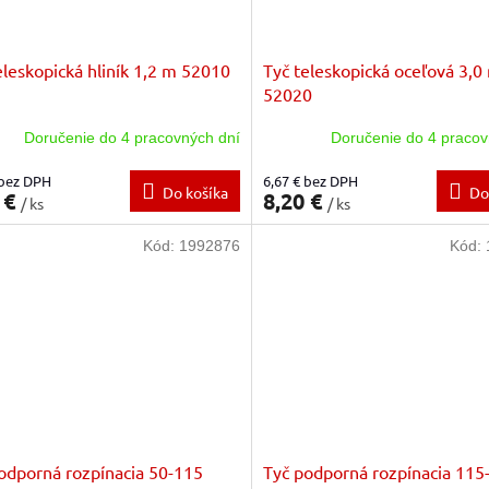
eleskopická hliník 1,2 m 52010
Tyč teleskopická oceľová 3,0
52020
Doručenie do 4 pracovných dní
Doručenie do 4 pracov
 bez DPH
6,67 € bez DPH
Do košíka
Do
 €
8,20 €
/ ks
/ ks
Kód:
1992876
Kód:
odporná rozpínacia 50-115
Tyč podporná rozpínacia 115