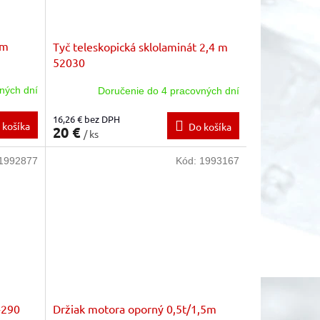
 m
Tyč teleskopická sklolaminát 2,4 m
52030
ných dní
Doručenie do 4 pracovných dní
16,26 € bez DPH
 košíka
Do košíka
20 €
/ ks
1992877
Kód:
1993167
-290
Držiak motora oporný 0,5t/1,5m