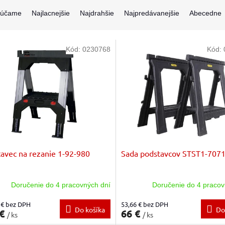
rúčame
Najlacnejšie
Najdrahšie
Najpredávanejšie
Abecedne
Kód:
0230768
Kód:
avec na rezanie 1-92-980
Sada podstavcov STST1-707
Doručenie do 4 pracovných dní
Doručenie do 4 pracov
 € bez DPH
53,66 € bez DPH
Do košíka
Do
 €
66 €
/ ks
/ ks