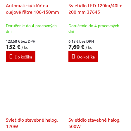
Automatický kľúč na
Svietidlo LED 120lm/40lm
olejové filtre 106-150mm
200 mm 37645
Doručenie do 4 pracovných
Doručenie do 4 pracovných
dní
dní
123,58 € bez DPH
6,18 € bez DPH
152 €
7,60 €
/ ks
/ ks
Do košíka
Do košíka
Svietidlo stavebné halog.
Svietidlo stavebné halog.
120W
500W