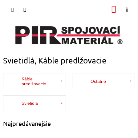
Prejsť
NÁKU
na
obsah
KOŠÍK
Svietidlá, Káble predlžovacie
Káble
Ostatné
predlžovacie
Svietidlá
Najpredávanejšie