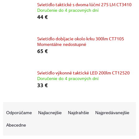
Svietidlo taktické s dvoma lúčmi 275 LM CT3410
Doručenie do 4 pracovných dní
44 €
Svietidlo dobíjacie okolo krku 300lm CT7105
Momentálne nedostupné
65 €
Svietidlo výkonné taktické LED 200lm CT12520
Doručenie do 4 pracovných dní
33 €
R
a
Odporúčame
Najlacnejšie
Najdrahšie
Najpredávanejšie
d
e
Abecedne
n