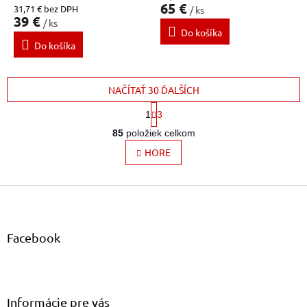
65 €
31,71 € bez DPH
/ ks
39 €
/ ks
Do košíka
Do košíka
NAČÍTAŤ 30 ĎALŠÍCH
S
1
3
t
O
r
85
položiek celkom
v
á
l
HORE
n
k
á
o
d
v
Z
a
a
c
á
n
i
p
i
e
ä
e
Facebook
p
t
r
i
v
e
k
y
Informácie pre vás