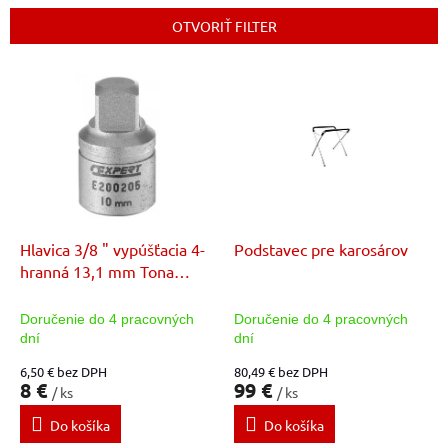
i
e
OTVORIŤ FILTER
p
r
V
o
ý
d
p
u
i
k
s
t
p
o
r
v
o
d
Hlavica 3/8 " vypúšťacia 4-
Podstavec pre karosárov
u
hranná 13,1 mm Tona
k
Expert
t
Doručenie do 4 pracovných
Doručenie do 4 pracovných
o
dní
dní
v
6,50 € bez DPH
80,49 € bez DPH
8 €
99 €
/ ks
/ ks
Do košíka
Do košíka