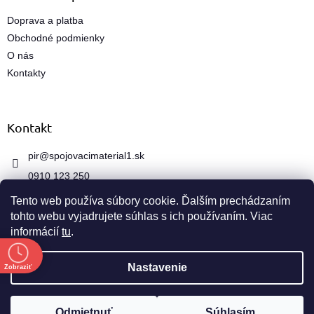
v
ý
Doprava a platba
p
Obchodné podmienky
i
s
O nás
u
Kontakty
Kontakt
pir
@
spojovacimaterial1.sk
0910 123 250
Tento web používa súbory cookie. Ďalším prechádzaním
tohto webu vyjadrujete súhlas s ich používaním. Viac
informácií
tu
.
e
Vytvoril Shoptet
Nastavenie
Zobraziť
Copyright 2026
spojovacimaterial1.sk
. Všetky práva
Odmietnuť
Súhlasím
vyhradené.