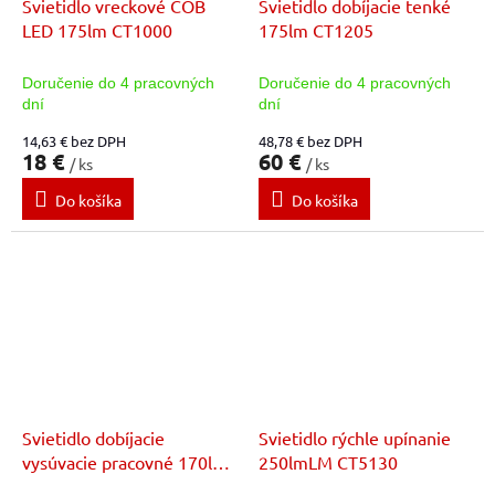
Svietidlo vreckové COB
Svietidlo dobíjacie tenké
LED 175lm CT1000
175lm CT1205
Doručenie do 4 pracovných
Doručenie do 4 pracovných
dní
dní
14,63 € bez DPH
48,78 € bez DPH
18 €
60 €
/ ks
/ ks
Do košíka
Do košíka
Svietidlo dobíjacie
Svietidlo rýchle upínanie
vysúvacie pracovné 170lm
250lmLM CT5130
CT3115