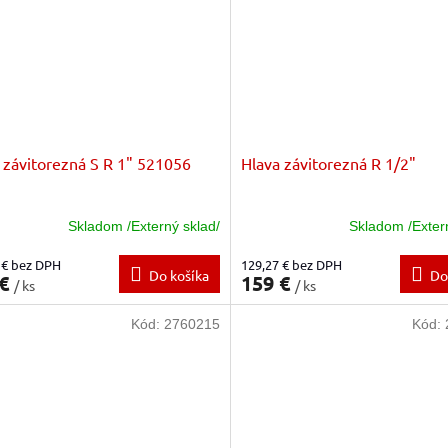
 závitorezná S R 1" 521056
Hlava závitorezná R 1/2"
Skladom /Externý sklad/
Skladom /Exter
 € bez DPH
129,27 € bez DPH
Do košíka
Do
 €
159 €
/ ks
/ ks
Kód:
2760215
Kód: