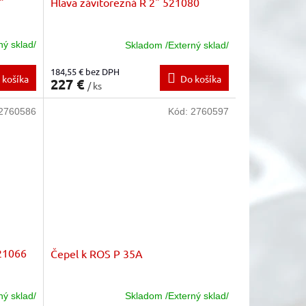
"
Hlava závitorezná R 2" 521080
ný sklad/
Skladom /Externý sklad/
184,55 € bez DPH
 košíka
Do košíka
227 €
/ ks
2760586
Kód:
2760597
521066
Čepel k ROS P 35A
ný sklad/
Skladom /Externý sklad/