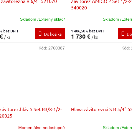
 závitorezná R 6/4" 521070
Zavitorez AMIGO 2 Set 1/2-2
540020
Skladom /Externý sklad/
Skladom /Exter
 € bez DPH
1 406,50 € bez DPH
Do košíka
Do
 €
1 730 €
/ ks
/ ks
Kód:
2760387
Kód:
závitorez.hláv S Set R3/8-1/2-
Hlava závitorezná S R 5/4" 
520025
Momentálne nedostupné
Skladom /Exter