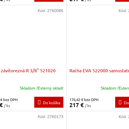
Kód:
2760086
Kód:
 závitorezná R 3/8" 521020
Račňa EVA 522000 samostat
Skladom /Externý sklad/
Skladom /Exter
 € bez DPH
176,42 € bez DPH
Do košíka
Do
 €
217 €
/ ks
/ ks
Kód:
2760173
Kód: