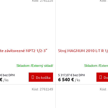
Kód:
2761115
Kód:
te závitorezné NPT2 1/2-3"
Stroj MAGNUM 2010 L-T R 1/
Skladom /Externý sklad/
Skladom /Exter
 € bez DPH
5 317,07 € bez DPH
Do košíka
Do
 €
6 540 €
/ ks
/ ks
Kód:
2761149
Kód: