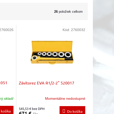
26
položiek celkom
2760026
Kód:
2760032
2051
Závitorez EVA R1/2-2" 520017
ný sklad/
Momentálne nedostupné
545,53 € bez DPH
 košíka
Do košíka
671 €
/ ks