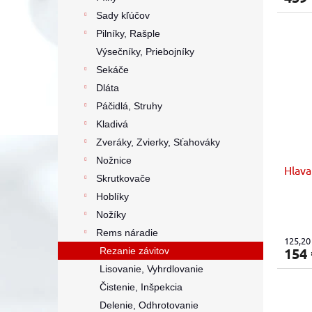
Sady kľúčov
Pilníky, Rašple
Výsečníky, Priebojníky
Sekáče
Dláta
Páčidlá, Struhy
Kladivá
Zveráky, Zvierky, Sťahováky
Nožnice
Hlava
Skrutkovače
Hoblíky
Nožíky
Rems náradie
125,20
154
Rezanie závitov
Lisovanie, Vyhrdlovanie
Čistenie, Inšpekcia
Delenie, Odhrotovanie