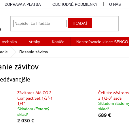
DOPRAVA A PLATBA
OBCHODNÉ PODMIENKY
O NÁS
HĽADAŤ
a technika
Vrtáky
Kotúče
Nastreľovacie klince SENCO
adie
Rezanie závitov
nie závitov
edávanejšie
Závitorez AMIGO 2
Čeľuste závitore
Compact Set 1/2"-1
2 1/2-3" sada
1/4"
Skladom /Extern
Skladom /Externý
sklad/
sklad/
689 €
2 030 €