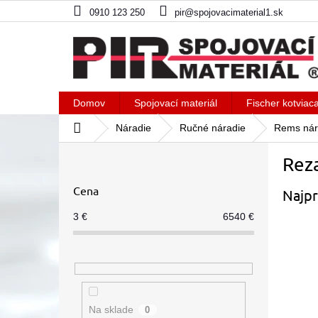
Prejsť
0910 123 250
pir@spojovacimaterial1.sk
na
obsah
Domov
Spojovací materiál
Fischer kotviac
Domov
Náradie
Ručné náradie
Rems nár
B
Reza
o
č
Cena
Najpr
n
ý
3
€
6540
€
p
a
n
e
l
Na sklade
0