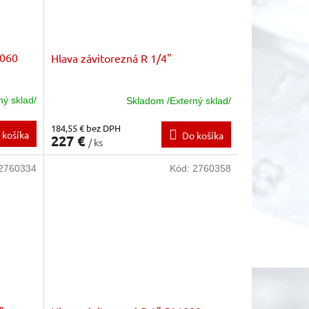
1060
Hlava závitorezná R 1/4"
ný sklad/
Skladom /Externý sklad/
184,55 € bez DPH
 košíka
Do košíka
227 €
/ ks
2760334
Kód:
2760358