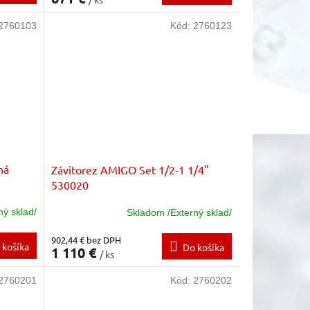
2760103
Kód:
2760123
ná
Závitorez AMIGO Set 1/2-1 1/4"
530020
ný sklad/
Skladom /Externý sklad/
902,44 € bez DPH
 košíka
Do košíka
1 110 €
/ ks
2760201
Kód:
2760202