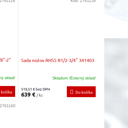
2761118
Kód:
2761128
8"-2"
Sada nožov RHSS R1/2-3/4" 341403
ný sklad/
Skladom /Externý sklad/
519,51 € bez DPH
 košíka
Do košíka
639 €
/ ks
2761160