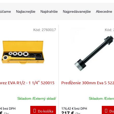
rúčame
Najlacnejšie
Najdrahšie
Najpredávanejšie
Abecedne
Kód:
2760017
Kód:
orez EVA R1/2 - 1 1/4" 520015
Predĺženie 300mm Eva S 52
Skladom /Externý sklad/
Skladom /Exter
 € bez DPH
176,42 € bez DPH
Do košíka
Do
 €
217 €
/ ks
/ ks