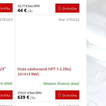
35,77 € bez DPH
 košíka
Do košíka
44 €
/ ks
2761113
Kód:
2761114
3/4"
Nože závitorezné NPT 1-2 (4ks)
341414 RWS
ný sklad/
Skladom /Externý sklad/
519,51 € bez DPH
 košíka
Do košíka
639 €
/ ks