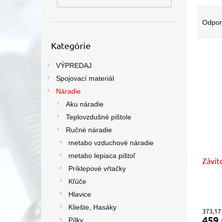
R
a
Odpo
d
Preskočiť
e
Kategórie
kategórie
V
n
ý
i
VÝPREDAJ
p
e
Spojovací materiál
i
p
Náradie
s
r
Aku náradie
p
o
r
Teplovzdušné pištole
d
o
u
Ručné náradie
d
k
metabo vzduchové náradie
u
t
metabo lepiaca pištoľ
Závit
k
o
Príklepové vŕtačky
t
v
Kľúče
o
v
Hlavice
Kliešte, Hasáky
373,17
459
Pílky