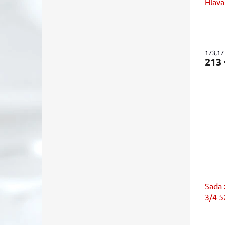
Hlava
173,17
213
Sada 
3/4 