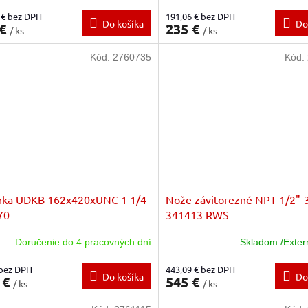
 € bez DPH
191,06 € bez DPH
Do košíka
Do
 €
235 €
/ ks
/ ks
Kód:
2760735
Kód:
nka UDKB 162x420xUNC 1 1/4
Nože závitorezné NPT 1/2"-
70
341413 RWS
Doručenie do 4 pracovných dní
Skladom /Exter
 bez DPH
443,09 € bez DPH
Do košíka
Do
 €
545 €
/ ks
/ ks