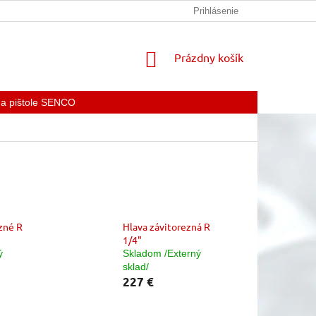
KONTAKTY
Prihlásenie
NÁKUPNÝ
Prázdny košík
KOŠÍK
 a pištole SENCO
zné R
Hlava závitorezná R
1/4"
ý
Skladom /Externý
sklad/
227 €