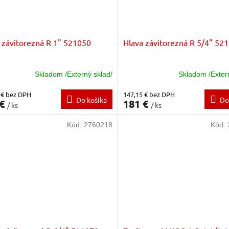
 závitorezná R 1" 521050
Hlava závitorezná R 5/4" 52
Skladom /Externý sklad/
Skladom /Exter
 € bez DPH
147,15 € bez DPH
Do košíka
Do
 €
181 €
/ ks
/ ks
Kód:
2760218
Kód: