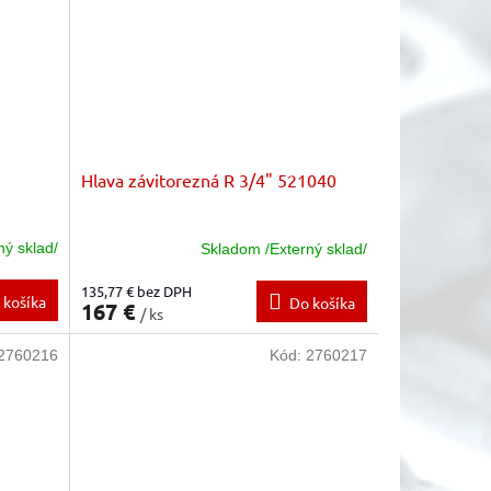
Hlava závitorezná R 3/4" 521040
ný sklad/
Skladom /Externý sklad/
135,77 € bez DPH
 košíka
Do košíka
167 €
/ ks
2760216
Kód:
2760217