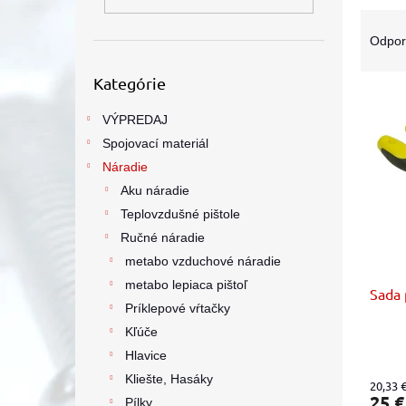
R
a
Odpo
d
Preskočiť
e
Kategórie
kategórie
V
n
ý
i
VÝPREDAJ
p
e
Spojovací materiál
i
p
Náradie
s
r
Aku náradie
p
o
r
Teplovzdušné pištole
d
o
u
Ručné náradie
d
k
metabo vzduchové náradie
u
t
metabo lepiaca pištoľ
Sada 
k
o
Príklepové vŕtačky
t
v
Kľúče
o
v
Hlavice
Kliešte, Hasáky
20,33 
25 
Pílky