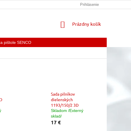
KONTAKTY
Prihlásenie
NÁKUPNÝ
Prázdny košík
KOŠÍK
 a pištole SENCO
Sada pilníkov
GO
dielenských
1193/150/2 3D
ý
Skladom /Externý
sklad/
17 €