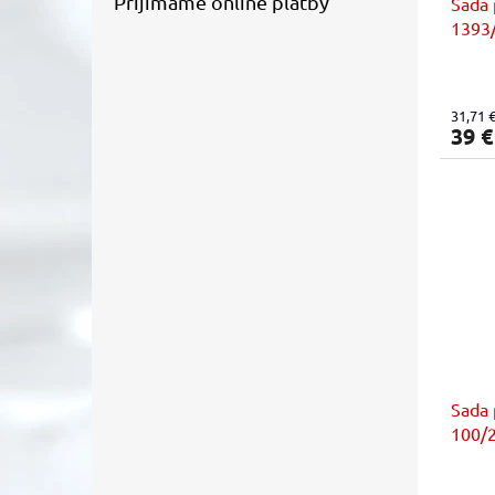
Prijímame online platby
Sada 
1393/
31,71 
39 
Sada 
100/