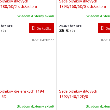
pilníkov ihlových
Sada pilníkov ihlových
180/6D/2 s držadlom
1393/160/6D/0 s držadlom
Skladom /Externý sklad/
Skladom /Exter
€ bez DPH
28,46 € bez DPH
Do košíka
Do
€
35 €
/ ks
/ ks
Kód:
0420277
Kód:
pilníkov dielenských 1194
Sada pilníkov ihlových
2 6D
1392/140/12D/0
Skladom /Externý sklad/
Skladom /Exter