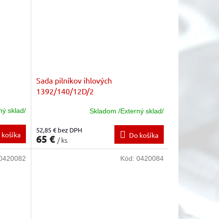
Sada pilníkov ihlových
1392/140/12D/2
ný sklad/
Skladom /Externý sklad/
52,85 € bez DPH
 košíka
Do košíka
65 €
/ ks
0420082
Kód:
0420084